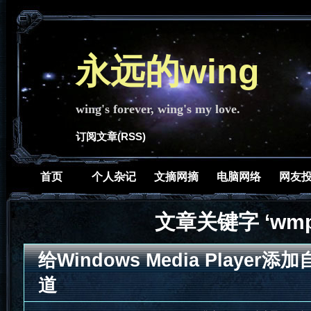
永远的wing
wing's forever, wing's my love.
订阅文章(RSS)
首页
个人杂记
文摘网摘
电脑网络
网友
文章关键字 ‘wmp
给Windows Media Playe
道