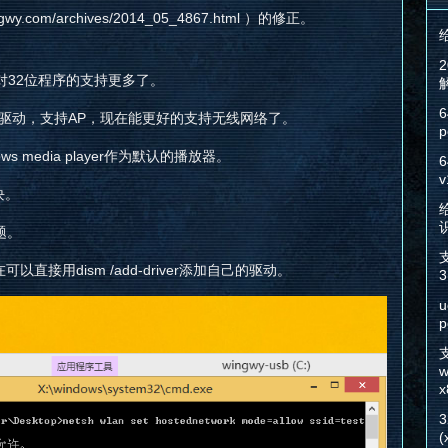
y.com/archives/2014_05_4867.html ）的修正。
在对32位程序的支持更多了。
6
网卡驱动，支持AP，现在能更好的支持无线网络了。
p
s media player作为默认的播放器。
6
v
块。
给
题。
直接用dism /add-driver添加自己的驱动。
3
u
p
w
x
(