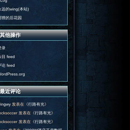
'Log
永远的wing(本站)
阿狸的后花园
其他操作
登录
目 feed
论 feed
ordPress.org
最近评论
ingwy
发表在《
行路有光
》
ocksoccer
发表在《
行路有光
》
ocksoccer
发表在《
行路有光
》