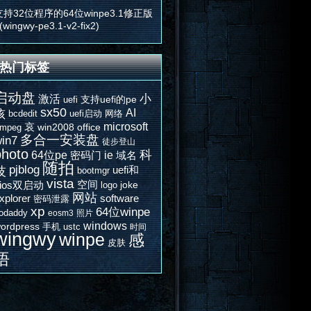
支持32位程序的64位winpe3.1修正版
(wingwy-pe3.1-v2-fix2)
热门标签
启动盘
激活
小
支持uefi的pe
uefi
sx50
AI
孩
bcdedit
uefi启动
网络
microsoft
哀
win2008
office
fmpeg
多合一安装盘
in7
徒步登山
photo
科
64位pe
ie
密码门
域名
随拍
pjblog
uefi和
技
bootmgr
vista
空间
bios双启动
joke
logo
网站
xplorer
software
密码泄露
xp
64位winpe
odaddy
eosm3
照片
windows
ordpress
手机
ustc
时间
wingwy
winpe
感
皮肤
悟