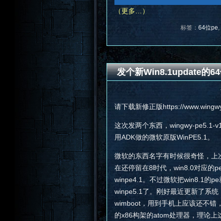
（更多…）
标签：
64位pe
,
发个新Win8.1update的64位w
请下载新修正版https://www.wingwy.c
这次发两个东西，wingwy-pe5.1-v1
用ADK做的微软原版WinPE5.1。
微软的东西名字有时候很奇怪，上次一个
在还停留在8时代，win8.0对应的p
winpe4.1。不过微软把win8.1的p
winpe5.1了。刚好最近更新了系统
wimboot，用到手机上应该还不错
的x86构架的atom处理器，理论上这