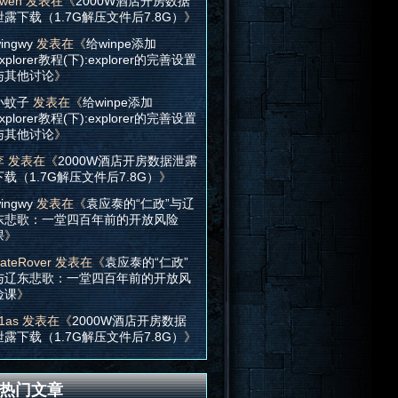
wen
发表在《
2000W酒店开房数据
泄露下载（1.7G解压文件后7.8G）
》
ingwy
发表在《
给winpe添加
xplorer教程(下):explorer的完善设置
与其他讨论
》
小蚊子
发表在《
给winpe添加
xplorer教程(下):explorer的完善设置
与其他讨论
》
李
发表在《
2000W酒店开房数据泄露
下载（1.7G解压文件后7.8G）
》
ingwy
发表在《
袁应泰的“仁政”与辽
东悲歌：一堂四百年前的开放风险
课
》
ateRover
发表在《
袁应泰的“仁政”
与辽东悲歌：一堂四百年前的开放风
险课
》
1as
发表在《
2000W酒店开房数据
泄露下载（1.7G解压文件后7.8G）
》
热门文章