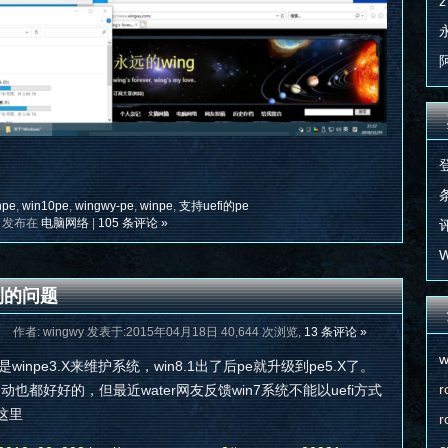
z
条
npe
,
win10pe
,
wingwy-pe
,
winpe
,
支持uefi的pe
发布在
电脑网络
|
105 条评论 »
评
W
到的问题
作者: wingwy 发表于:2015年04月18日 40,644 次浏览,
13 条评论 »
w
是winpe3.X来维护系统，win8.1出了后pe就升级到pe5.X了。
r
启动也都好好的，但最近water网友反馈win7系统不能以uefi方式
这里
r