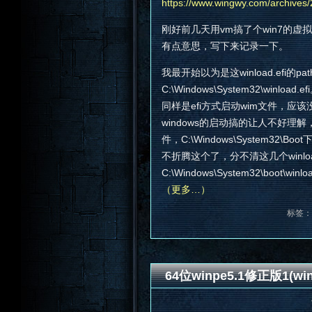
https://www.wingwy.com/archiv
刚好前几天用vm搞了个win7的
有点意思，写下来记录一下。
我最开始以为是这winload.efi的pa
C:\Windows\System32\winload.
同样是efi方式启动wim文件，应
windows的启动搞的让人不好理解，
件，C:\Windows\System32\Boo
不折腾这个了，分不清这几个winlo
C:\Windows\System32\boot\
（更多…）
标签：
64位winpe5.1修正版1(wing