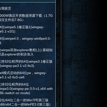
给我留言
2000W酒店开房数据泄露下载（1.7G
解压文件后7.8G）
4位winpe5.1修正版1(wingwy-
e5.1-v1f1)
4位winpe4.0，wingwy-win8pe4.0-
1
winpe添加explorer教程(上):基础知
识及explorer的初步加入
支持32位程序的64位winpe3.1修正版
(wingwy-pe3.1-v2-fix3)
efi模式启动的64位pe，wingwy-
e3.1-v2-fix3-uefi
支持32位程序的64位
inpe3.0(wingwy-pe-3.0-v1,x64 with
86–switch on mode)
32位/64位二合一的Win7PE第三版
x86/x64二合一的WinPE3.0第三版)