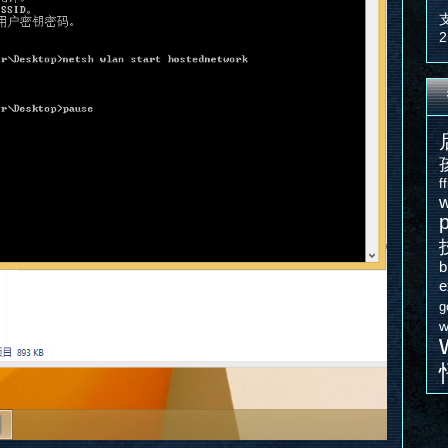
2
f
w
e
g
w