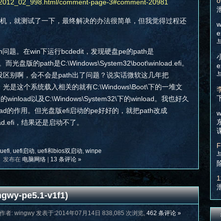
o
es/2012_02_998.html/comment-page-3#comment-20981
虚拟机，就测试了一下，最终解决的办法很简单，但我觉得过程还
w
e
th问题。在win下运行bcdedit，发现硬盘pe的path是
efi。而光盘版的path是C:\Windows\System32\boot\winload.efi。
e
该没区别啊，会不会是path出了问题？说实话微软这几年把
光是这个系统载入相关的就有C:\Windows\Boot\下的一堆文
t下的winload以及C:\Windows\System32\下的winload。我也好久
ad的作用。但光盘版efi启动的pe好好的，就把path改成
w
winload.efi，结果还是启动不了。
F
uefi
,
uefi启动
,
uefi和bios双启动
,
winpe
发布在
电脑网络
|
13 条评论 »
1
wy-pe5.1-v1f1)
作者: wingwy 发表于:2014年07月14日 838,085 次浏览,
462 条评论 »