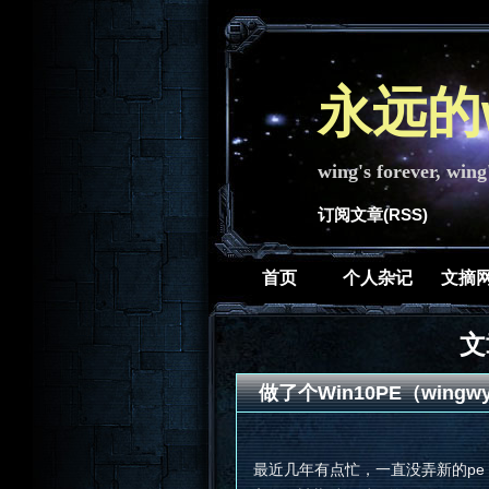
永远的w
wing's forever, wing
订阅文章(RSS)
首页
个人杂记
文摘
文
做了个Win10PE（wingwy
最近几年有点忙，一直没弄新的pe