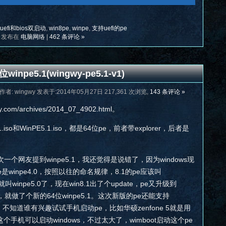
uefi和bios双启动
,
win8pe
,
winpe
,
支持uefi的pe
发布在
电脑网络
|
462 条评论 »
inpe5.1(wingwy-pe5.1-v1)
作者: wingwy 发表于:2014年05月27日 217,361 次浏览,
143 条评论 »
om/archives/2014_07_4902.html。
.iso和WinPE5.1.iso，都是64位pe，前者带explorer，后者是
网友提到winpe5.1，我还觉得是说错了，因为windows现
e是winpe4.0，按照以往的命名规律，8.1的pe应该叫
e就叫winpe5.0了，现在win8.1出了个update，pe又升级到
，就做了个新的64位winpe5.1。这次新版的pe还能支持
，不知道谁有兴趣试试手机启动pe，比如华硕zenfone 5就是用
个手机可以启动windows，不过太大了，wimboot启动这个pe