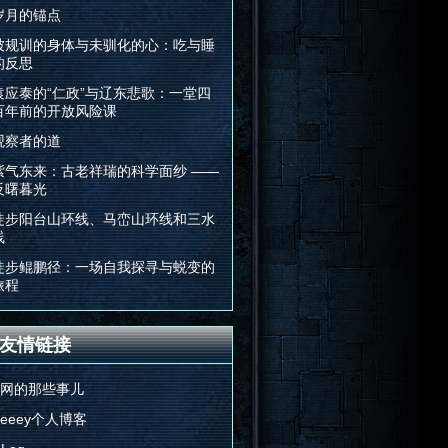
岁月的锚点
被规训的身体与未驯化的心：吃与睡
的反思
袁应泰的“仁政”与辽东悲歌：一堂四
百年前的开放风险课
观察者的道
紫气东来：古老祥瑞的科学面纱 ——
反曙暮光
徒步阳台山环线、马峦山环线和三水
线
徒步鲲鹏径：一场自我探寻与蜕变的
旅程
友情链接
E网的那些事儿
Feeey个人博客