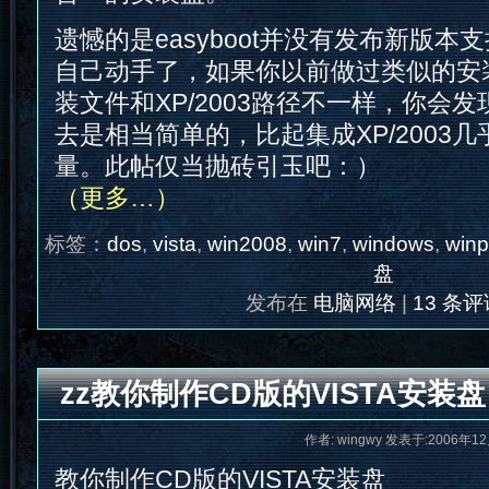
遗憾的是easyboot并没有发布新版本支
自己动手了，如果你以前做过类似的安装盘
装文件和XP/2003路径不一样，你会发现
去是相当简单的，比起集成XP/2003
量。此帖仅当抛砖引玉吧：）
（更多…）
标签：
dos
,
vista
,
win2008
,
win7
,
windows
,
win
盘
发布在
电脑网络
|
13 条评
zz教你制作CD版的VISTA安装盘
作者: wingwy 发表于:2006年12
教你制作CD版的VISTA安装盘