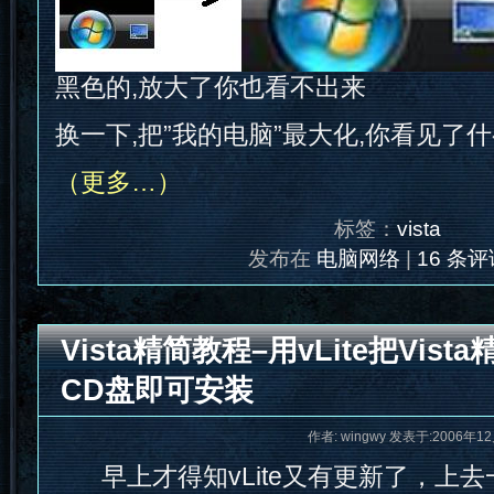
黑色的,放大了你也看不出来
换一下,把”我的电脑”最大化,你看见了什
（更多…）
标签：
vista
发布在
电脑网络
|
16 条评
Vista精简教程–用vLite把Vis
CD盘即可安装
作者: wingwy 发表于:2006年12
早上才得知vLite又有更新了，上去