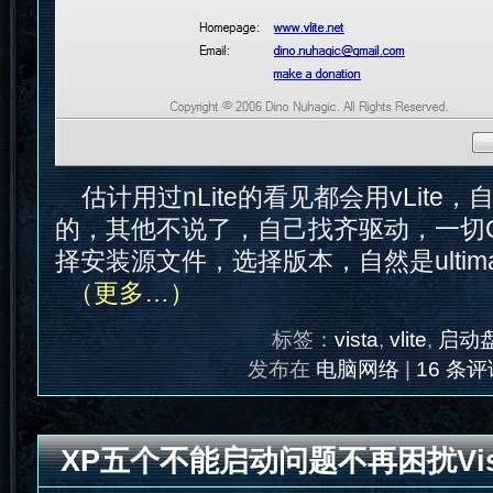
估计用过nLite的看见都会用vLite
的，其他不说了，自己找齐驱动，一切OK
择安装源文件，选择版本，自然是ultim
（更多…）
标签：
vista
,
vlite
,
启动
发布在
电脑网络
|
16 条评
XP五个不能启动问题不再困扰Vis