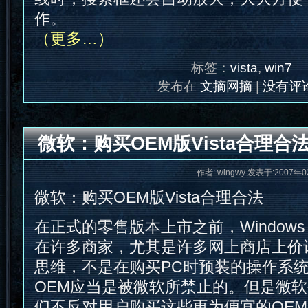
作。
（更多…）
标签：
vista
,
win7
发布在
文摘网摘
|
没有评论
微软：购买OEM版Vista合理合
作者: wingwy 发表于:2007年0
微软：购买OEM版Vista合理合法
在正式的零售版本上市之前，Windows V
在许多商家，尤其是许多网上商店上价
思维，不是在购买PC时预装的操作系
OEM应当是被微软所禁止的。但是微
们不反对用户购买这些更为便宜的OE