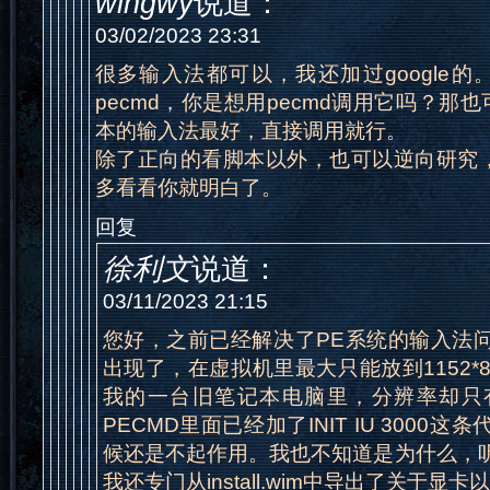
wingwy
说道：
03/02/2023 23:31
很多输入法都可以，我还加过google
pecmd，你是想用pecmd调用它吗？那
本的输入法最好，直接调用就行。
除了正向的看脚本以外，也可以逆向研究，
多看看你就明白了。
回复
徐利文
说道：
03/11/2023 21:15
您好，之前已经解决了PE系统的输入法
出现了，在虚拟机里最大只能放到1152*
我的一台旧笔记本电脑里，分辨率却只有1
PECMD里面已经加了INIT IU 3000
候还是不起作用。我也不知道是为什么，
我还专门从install.wim中导出了关于显