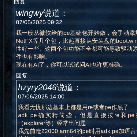
回复
wingwy
说道：
07/05/2025 09:32
我一般从微软给的pe基础包开始做，会手动添加Win
NetFX等几个包，比起直接从安装盘的boot.
性好一些。这两个包功能不全都可能导致驱动添
件也有影响。
现在有AI了，你可以试试问AI也许更准确。
回复
hzyry2046
说道：
07/06/2025 14:00
我看无忧那边基本上都是用re或者pe作底子
adk pe确实精简些，但是直接按re和
（explorer等）经常出问题
我先前造22000 arm64的pe时用adk pe加语言包