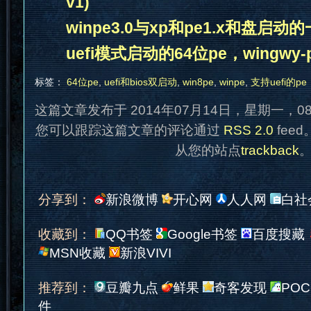
v1)
winpe3.0与xp和pe1.x和盘启动
uefi模式启动的64位pe，wingwy-pe3.
标签：
64位pe
,
uefi和bios双启动
,
win8pe
,
winpe
,
支持uefi的pe
这篇文章发布于 2014年07月14日，星期一，0
您可以跟踪这篇文章的评论通过
RSS 2.0
fee
从您的站点
trackback
分享到：
新浪微博
开心网
人人网
白社
收藏到：
QQ书签
Google书签
百度搜藏
MSN收藏
新浪VIVI
推荐到：
豆瓣九点
鲜果
奇客发现
POC
件