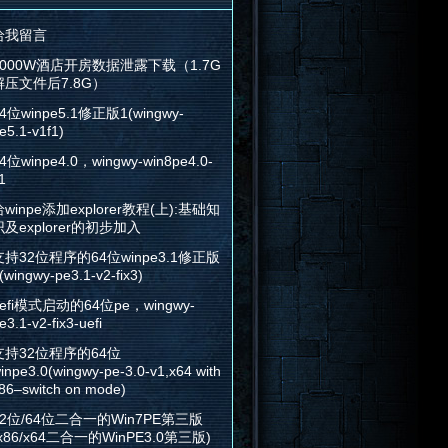
给我留言
2000W酒店开房数据泄露下载（1.7G
解压文件后7.8G）
4位winpe5.1修正版1(wingwy-
e5.1-v1f1)
4位winpe4.0，wingwy-win8pe4.0-
1
winpe添加explorer教程(上):基础知
识及explorer的初步加入
支持32位程序的64位winpe3.1修正版
(wingwy-pe3.1-v2-fix3)
efi模式启动的64位pe，wingwy-
e3.1-v2-fix3-uefi
支持32位程序的64位
inpe3.0(wingwy-pe-3.0-v1,x64 with
86–switch on mode)
32位/64位二合一的Win7PE第三版
x86/x64二合一的WinPE3.0第三版)