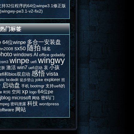
支持32位程序的64位winpe3.1修正版
(wingwy-pe3.1-v2-fix2)
热门标签
多合一安装盘
e
64位winpe
随拍
sx50
域名
in2008
photo
windows
AI
office
godaddy
wingwy
winpe
uefi
osm3
win7
激活
小孩
哀
皮肤
uefi启动
感悟
vista
efi和bios双启动
explorer
joke
stc
bcdedit
徒步登山
照
启动盘
片
支持uefi的
手机
bootmgr
xp
64位pe
空间
e
logo
时间
jblog
microsoft
密码门
网络
科技
wordpress
fmpeg
密码泄露
网站
oftware