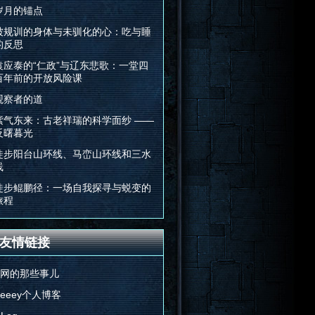
岁月的锚点
被规训的身体与未驯化的心：吃与睡
的反思
袁应泰的“仁政”与辽东悲歌：一堂四
百年前的开放风险课
观察者的道
紫气东来：古老祥瑞的科学面纱 ——
反曙暮光
徒步阳台山环线、马峦山环线和三水
线
徒步鲲鹏径：一场自我探寻与蜕变的
旅程
友情链接
E网的那些事儿
Feeey个人博客