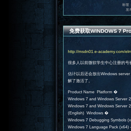
标签
发
免费获取WINDOWS 7 Prof
http://msdn01.e-academy.com/e
很多人以前微软学生中心注册的号
估计以后还会放出Windows serve
解了激活了。
Product Name Platform �
Windows 7 and Windows Server 2
Windows 7 and Windows Server 2
(English) Windows �
Windows 7 Debugging Symbols (x
Windows 7 Language Pack (x64) 