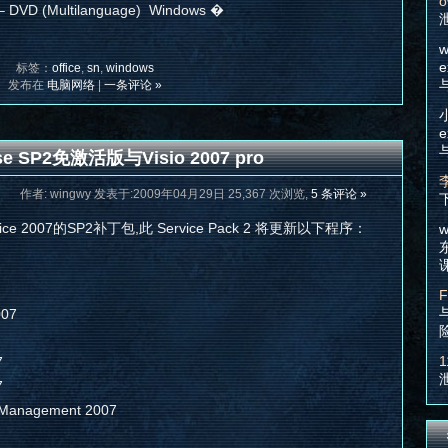
o
– DVD (Multilanguage) Windows �
w
e
标签：
office
,
sn
,
windows
发布在
电脑网络
|
一条评论 »
e
rise SP2免激活版与Visio 2007 pro
作者: wingwy 发表于:2009年04月29日 25,367 次浏览,
5 条评论 »
e 2007的SP2补丁包,此 Service Pack 2 将更新以下程序：
w
F
007
1
7
7
s Management 2007