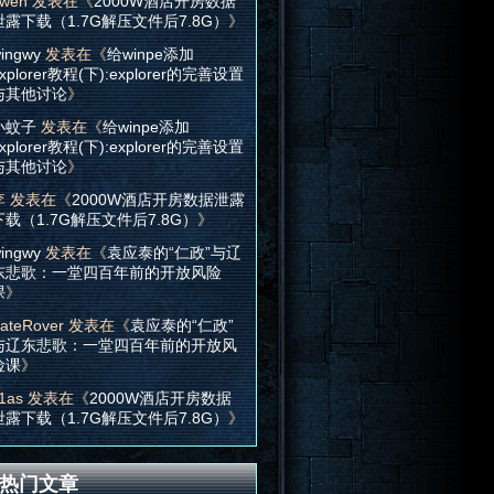
wen
发表在《
2000W酒店开房数据
泄露下载（1.7G解压文件后7.8G）
》
ingwy
发表在《
给winpe添加
xplorer教程(下):explorer的完善设置
与其他讨论
》
小蚊子
发表在《
给winpe添加
xplorer教程(下):explorer的完善设置
与其他讨论
》
李
发表在《
2000W酒店开房数据泄露
下载（1.7G解压文件后7.8G）
》
ingwy
发表在《
袁应泰的“仁政”与辽
东悲歌：一堂四百年前的开放风险
课
》
ateRover
发表在《
袁应泰的“仁政”
与辽东悲歌：一堂四百年前的开放风
险课
》
1as
发表在《
2000W酒店开房数据
泄露下载（1.7G解压文件后7.8G）
》
热门文章