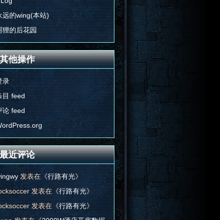
'Log
永远的wing(本站)
阿狸的后花园
其他操作
登录
目 feed
论 feed
ordPress.org
最近评论
ingwy
发表在《
行路有光
》
ocksoccer
发表在《
行路有光
》
ocksoccer
发表在《
行路有光
》