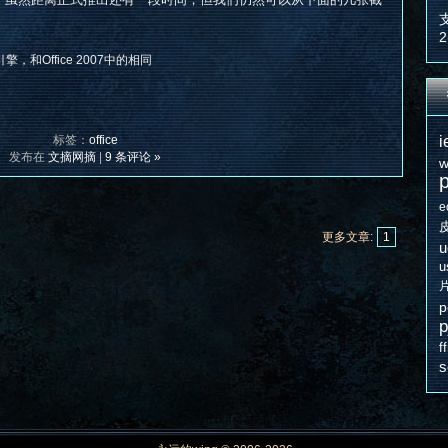
2
0图像引擎，和Office 2007中的相同
i
标签：
office
发布在
文摘网摘
|
9 条评论 »
w
e
更多文章:
1
u
u
p
p
f
s