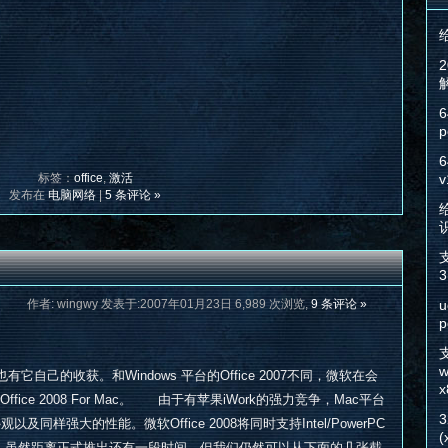
6
p
6
标签：
office
,
激活
v
发布在
电脑网络
|
5 条评论 »
给
3
作者: wingwy 发表于:2007年01月23日 6,989 次浏览,
9 条评论 »
u
p
w
有它自己的收获。和Windows 平台的Office 2007不同，微软在会
x
ffice 2008 For Mac。 由于有苹果iWork的强力竞争，Mac平台
及同样强大的性能。微软Office 2008将同时支持Intel/PowerPC
(
式。虽然距离正式推出还有一段时间，但我们仍然可以从下面的几张截