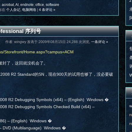
z
：
acrobat
,
AI
,
endnote
,
office
,
software
布在
个人杂记
,
电脑网络
|
4 条评论 »
essional 序列号
作者: wingwy 发表于:2009年08月15日 24,288 次浏览,
一条评论 »
lms/Storefront/Home.aspx?campus=ACM
条
被封了，这回就没机会了。
评
r 2008 R2 Standard的SN，现在900天的试用也够了，没必要破
W
008 R2 Debugging Symbols (x64) – (English) Windows �
w
008 R2 Debugging Symbols Checked Build (x64) –
r
86) – (English) Windows �
r
– DVD (Multilanguage) Windows �