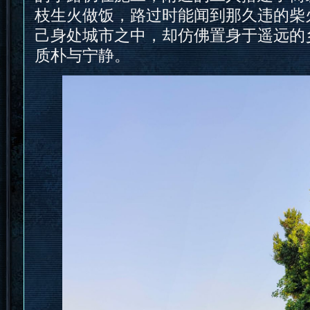
枝生火做饭，路过时能闻到那久违的柴
己身处城市之中，却仿佛置身于遥远的
质朴与宁静。