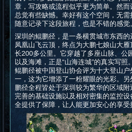
章，写攻略或流程似乎更为简单。然而
总觉有些缺憾。幸好有这个空间，无需
随意记录下这段旅程，也是不错的感觉
深圳的鲲鹏径，是一条横贯城市东西的
凤凰山飞云顶，终点为大鹏七娘山大雁
长200多公里。它穿越了多座山脉、公
以及海滩，正是“山海连城”的真实写照。2
鲲鹏径被中国登山协会评为十大登山户
一，这为它增添了一粉耀眼的光彩。另
鹏径全程皆处于深圳较为繁华的区域附
完善的基础设施以及相对密集的监控设
全提供了保障，让人能更加安心的享受