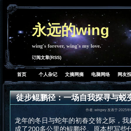
永远的wing
wing's forever, wing's my love.
订阅文章(RSS)
首页
个人杂记
文摘网摘
电脑网络
网友
徒步鲲鹏径：一场自我探寻与蜕
作者: wingwy 发表于:2025年
龙年的冬日与蛇年的初春交替之际，我
成了200多公里的鲲鹏径。原本想写些