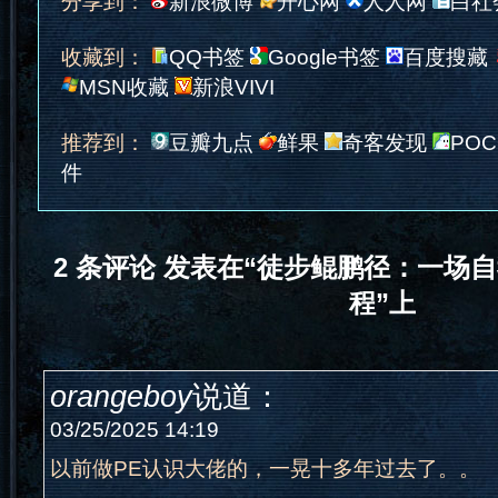
分享到：
新浪微博
开心网
人人网
白社
收藏到：
QQ书签
Google书签
百度搜藏
MSN收藏
新浪VIVI
推荐到：
豆瓣九点
鲜果
奇客发现
POC
件
2 条评论 发表在“徒步鲲鹏径：一场
程”上
orangeboy
说道：
03/25/2025 14:19
以前做PE认识大佬的，一晃十多年过去了。。