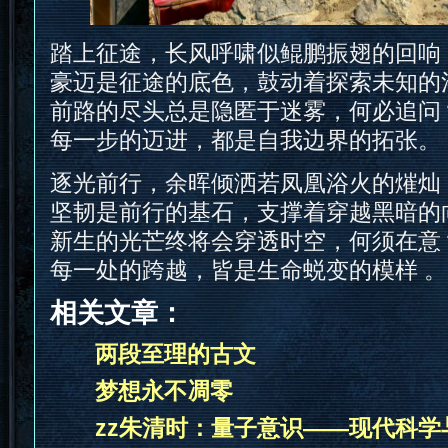
踏上征途，长风呼啸似鲲鹏振翅的回响
豪迈是征途的底色，鼓动着探索未知的
前路的尽头总是隐匿于迷雾，何必追问
每一步的迈进，都是自我边界的拓张。
逐光前行，余晖倾洒若凤凰浴火的熣灿
坚韧是前行的基石，支撑着穿越黑暗的
新生的光芒终将会穿透时空，何须在意
每一处的跨越，皆是生命蜕变的模样 。
相关文章：
两段至理的古文
梦想永不凋零
zz朱清时：量子意识——现代科学