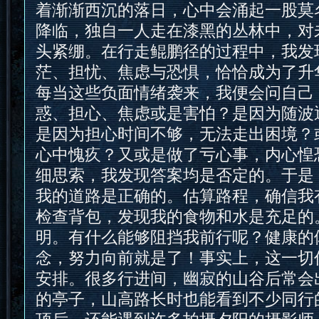
着渐渐西沉的落日，心中会涌起一股莫
降临，独自一人走在漆黑的丛林中，对
头紧绷。在行走鲲鹏径的过程中，我发
茫、担忧、焦虑与恐惧，恰恰成为了升
每当这些负面情绪袭来，我便会问自己
惑、担心、焦虑或是害怕？是因为随波
是因为担心时间不够，无法走出困境？
心中愧疚？又或是做了亏心事，内心惶恐
细思索，我发现答案均是否定的。于是
我的道路是正确的。估算路程，确信我
检查背包，发现我的食物和水是充足的
明。有什么能够阻挡我前行呢？健康的
念，努力向前就是了！事实上，这一切
安排。很多行进间，幽寂的山谷后常会
的亭子，山高路长时也能看到不少同行