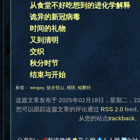
从食堂不好吃想到的进化学解释
诡异的新冠病毒
时间的礼物
又到清明
交织
秋分时节
结束与开始
标签：
wingwy
,
徒步登山
,
感悟
,
鲲鹏径
这篇文章发布于 2025年02月18日，星期二，2
您可以跟踪这篇文章的评论通过
RSS 2.0
fee
从您的站点
trackback