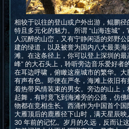
相较于以往的登山或户外出游，鲲鹏径
特且多元化的魅力。所谓 “山海连城”
人沉醉的山峦，又有宁静闲适的郊野公
建的绿道，以及被誉为国内八大最美海
滩。在这条径上，你可以登上深圳的最高
峰” 的大石头上，聆听旁边音乐爱好者
在耳边呼啸，俯瞰这座城市的繁华。大
有声有色。即便在严冬，海滩上依旧有
着热带风情装束的男女。旁边的山上，
起舞，有时竟飞到海滩旁的公路，仿佛
物都在竞相生长。西涌作为中国首个国
大雁顶后的鹿雁径下山时，满天星辰映
30 年前的记忆。岁月的久远，反而让这