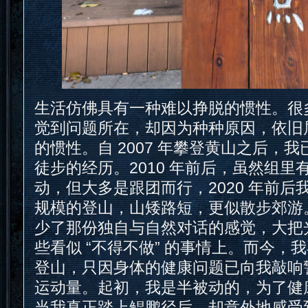
生活仿佛具有一种难以挣脱的惯性。很
觉到问题所在，却因为种种原因，依旧
的惯性。自 2007 年攀登黄山之后，
徒步的经历。2010 年前后，虽然组里
动，但大多是跟团而行，2020 年前后
规模的登山，山矮路短，更似散步郊游
少了那份独自与自然对话的感觉，大把
些看似 “不得不做” 的事情上。而今，我再
登山，只因身体的健康问题已向我敲响
运动量。起初，我是半被动的，为了健
当我真正踏上鲲鹏径后，却意外地感受