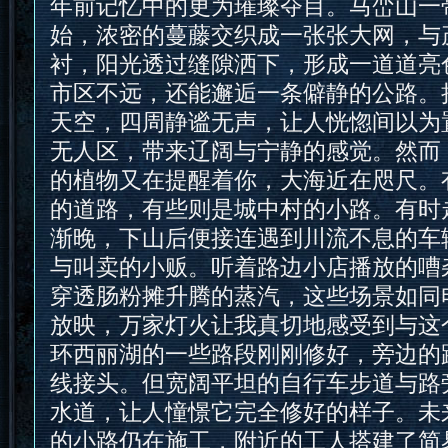
年前记忆中的更为璀璨夺目。马峦山一
始，浓密的蔓藤交织成一张张大网，与
衬，阳光透过缝隙洒下，形成一道道亮
市区不远，还能邂逅一条僻静的公路。
天空，四周静谧无声，让人恍惚间以为
无人区，带来辽阔与宁静的感觉。然而
的植物又在提醒着你，大海近在咫尺。
的道路，有些则是城中村的小路。有时
渐晚，下山后便接连遇到川流不息的车
与叫卖的小贩。听着路边小店播放的嘈
穿透肠粉摊升腾的蒸汽，这些场景如同
放映，万家灯火让我真切地感受到与这
环西丽湖的一些路段刚刚修好，旁边的
线接头。但宽阔平坦的自行车步道与路
水道，让人憧憬它完全修好的样子。未
的小路仍在施工，附近的工人搭建了简