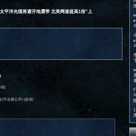
o
建太平洋光缆将避开地震带 北美网速提高1倍”上
w
e
e
w
）
必须)
F
(不会被公开) (必须)
1