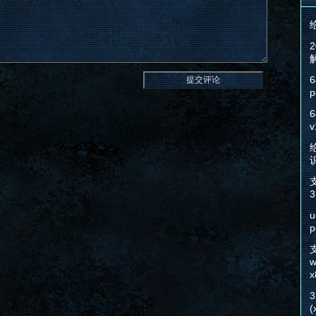
6
p
6
v
给
3
u
p
w
x
(