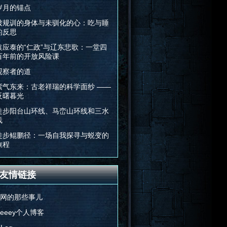
岁月的锚点
被规训的身体与未驯化的心：吃与睡
的反思
袁应泰的“仁政”与辽东悲歌：一堂四
百年前的开放风险课
观察者的道
紫气东来：古老祥瑞的科学面纱 ——
反曙暮光
徒步阳台山环线、马峦山环线和三水
线
徒步鲲鹏径：一场自我探寻与蜕变的
旅程
友情链接
E网的那些事儿
Feeey个人博客