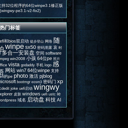
支持32位程序的64位winpe3.1修正版
(wingwy-pe3.1-v2-fix2)
热门标签
随
efi和bios双启动
网络
徒步登山
winpe
sx50
哀
拍
密码泄露
时
多合一安装盘
空间
software
间
小孩
64位pe
win2008
fmpeg
照片
感
vista
ffice
godaddy
手机
logo
网站
win7
64位winpe
悟
支持
photo
激活
pjblog
efi的pe
xp
icrosoft
密码门
bootmgr
eosm3
wingwy
joke
cdedit
uefi启动
windows
ie
xplorer
皮肤
uefi
ustc
启动盘
科技
AI
域名
ordpress