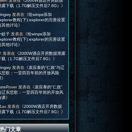
wen
发表在《
2000W酒店开房数据
泄露下载（1.7G解压文件后7.8G）
》
ingwy
发表在《
给winpe添加
xplorer教程(下):explorer的完善设置
与其他讨论
》
小蚊子
发表在《
给winpe添加
xplorer教程(下):explorer的完善设置
与其他讨论
》
李
发表在《
2000W酒店开房数据泄露
下载（1.7G解压文件后7.8G）
》
ingwy
发表在《
袁应泰的“仁政”与辽
东悲歌：一堂四百年前的开放风险
课
》
ateRover
发表在《
袁应泰的“仁政”
与辽东悲歌：一堂四百年前的开放风
险课
》
1as
发表在《
2000W酒店开房数据
泄露下载（1.7G解压文件后7.8G）
》
热门文章