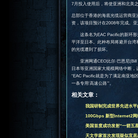
7月投入使用后，将使亚洲和北美
总部位于香港的海底光缆运营商亚洲
资，该项目预计在2008年完成。
这条名为EAC Pacific的
平洋至日本。此种布局将避开台湾
的光缆遭到了损坏。
亚洲网通CEO比尔·巴恩尼(Bill
日本等亚洲国家大规模网络中断，
“EAC Pacific就是为了满
一条专用‘高速公路’”。
相关文章：
我国研制完成世界先进水平
100Gbps 新型Internet
美国首度成功发射“一箭五星
天文学家首次发现疑似宜居星