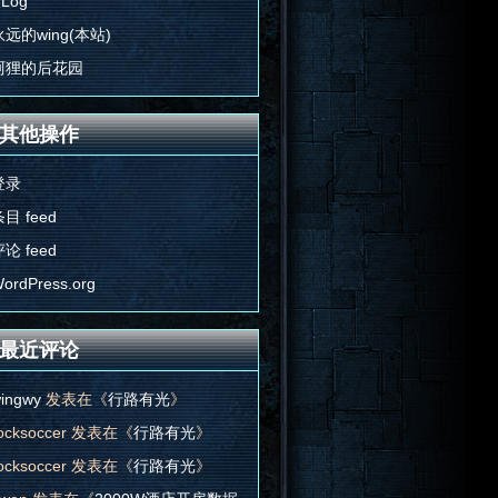
'Log
永远的wing(本站)
阿狸的后花园
其他操作
登录
目 feed
论 feed
ordPress.org
最近评论
ingwy
发表在《
行路有光
》
ocksoccer
发表在《
行路有光
》
ocksoccer
发表在《
行路有光
》