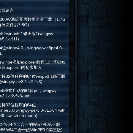
给我留言
2000W酒店开房数据泄露下载（1.7G
解压文件后7.8G）
4位winpe5.1修正版1(wingwy-
e5.1-v1f1)
4位winpe4.0，wingwy-win8pe4.0-
1
winpe添加explorer教程(上):基础知
识及explorer的初步加入
支持32位程序的64位winpe3.1修正版
(wingwy-pe3.1-v2-fix3)
efi模式启动的64位pe，wingwy-
e3.1-v2-fix3-uefi
支持32位程序的64位
inpe3.0(wingwy-pe-3.0-v1,x64 with
86–switch on mode)
32位/64位二合一的Win7PE第三版
x86/x64二合一的WinPE3.0第三版)