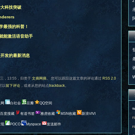
z
十大科技突破
erers
学最强的科普！
外就能激活语音助手
E8开发的最新消息
条
评
W
三，13:55，归类于
文摘网摘
。 您可以跟踪这篇文章的评论通过
RSS 2.0
您可以
留下评论
，或者从您的站点
trackback
。
人网
白社会
豆瓣
QQ空间
w
百度搜藏
有道书签
雅虎收藏
MSN收藏
新浪VIVI
r
发现
POCO
Myspace
发送邮件
r