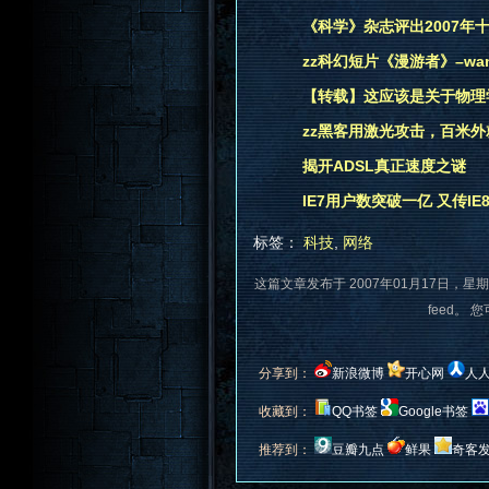
《科学》杂志评出2007年
zz科幻短片《漫游者》–wand
【转载】这应该是关于物理
zz黑客用激光攻击，百米
揭开ADSL真正速度之谜
IE7用户数突破一亿 又传I
标签：
科技
,
网络
这篇文章发布于 2007年01月17日，星期
feed。 
分享到：
新浪微博
开心网
人
收藏到：
QQ书签
Google书签
推荐到：
豆瓣九点
鲜果
奇客