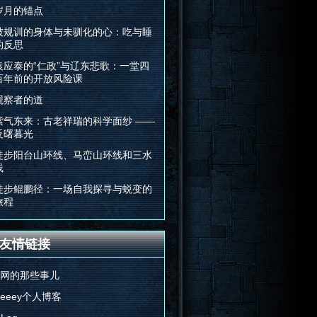
岁月的锚点
被规训的身体与未驯化的心：吃与睡
的反思
袁应泰的“仁政”与辽东悲歌：一堂四
百年前的开放风险课
观察者的道
紫气东来：古老祥瑞的科学面纱 ——
反曙暮光
徒步阳台山环线、马峦山环线和三水
线
徒步鲲鹏径：一场自我探寻与蜕变的
旅程
友情链接
E网的那些事儿
Feeey个人博客