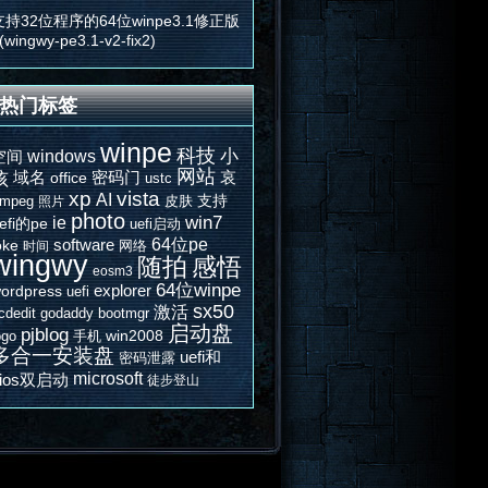
支持32位程序的64位winpe3.1修正版
(wingwy-pe3.1-v2-fix2)
热门标签
winpe
科技
windows
小
空间
网站
域名
密码门
哀
孩
office
ustc
vista
xp
AI
支持
fmpeg
皮肤
照片
photo
win7
ie
efi的pe
uefi启动
64位pe
software
oke
网络
时间
wingwy
随拍
感悟
eosm3
64位winpe
explorer
ordpress
uefi
sx50
激活
cdedit
godaddy
bootmgr
启动盘
pjblog
win2008
ogo
手机
多合一安装盘
uefi和
密码泄露
microsoft
bios双启动
徒步登山