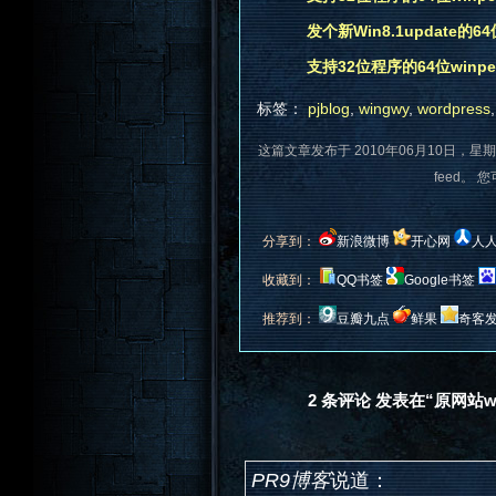
发个新Win8.1update的64位w
支持32位程序的64位winpe3.1
标签：
pjblog
,
wingwy
,
wordpress
这篇文章发布于 2010年06月10日，星期
feed。 
分享到：
新浪微博
开心网
人
收藏到：
QQ书签
Google书签
推荐到：
豆瓣九点
鲜果
奇客
2 条评论 发表在“原网站www
PR9博客
说道：