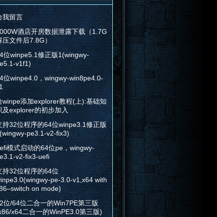
给我留言
2000W酒店开房数据泄露下载（1.7G
解压文件后7.8G）
4位winpe5.1修正版1(wingwy-
e5.1-v1f1)
4位winpe4.0，wingwy-win8pe4.0-
1
winpe添加explorer教程(上):基础知
识及explorer的初步加入
支持32位程序的64位winpe3.1修正版
(wingwy-pe3.1-v2-fix3)
efi模式启动的64位pe，wingwy-
e3.1-v2-fix3-uefi
支持32位程序的64位
inpe3.0(wingwy-pe-3.0-v1,x64 with
86–switch on mode)
32位/64位二合一的Win7PE第三版
x86/x64二合一的WinPE3.0第三版)