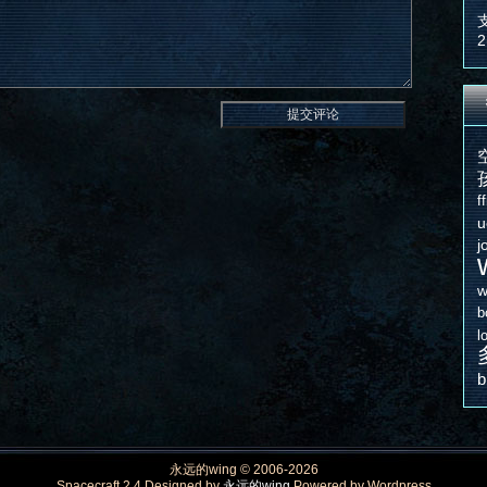
2
f
u
j
w
b
l
永远的wing © 2006-2026
Spacecraft 2.4 Designed by
永远的wing
Powered by Wordpress