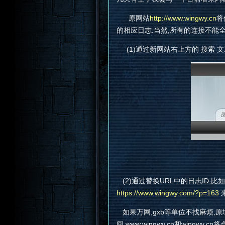
原网站
http://www.wingwy.cn
将
的相应日志.当然,所有的连接不能
(1)通过新网站右上方的 搜索 文
(2)通过替换URL中的日志ID,比
https://www.wingwy.com/?p=163
如果万网,gxb等单位不找麻烦,原域名w
间,www.wingwy.cn和wingwy