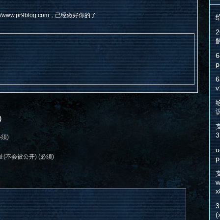
p://www.pr9blog.com，已经做好你的了
6
p
6
v
给
）
3
必须)
u
(不会被公开) (必须)
p
w
x
(