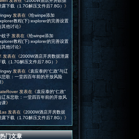
wen
发表在《
2000W酒店开房数据
泄露下载（1.7G解压文件后7.8G）
》
ingwy
发表在《
给winpe添加
xplorer教程(下):explorer的完善设置
与其他讨论
》
小蚊子
发表在《
给winpe添加
xplorer教程(下):explorer的完善设置
与其他讨论
》
李
发表在《
2000W酒店开房数据泄露
下载（1.7G解压文件后7.8G）
》
ingwy
发表在《
袁应泰的“仁政”与辽
东悲歌：一堂四百年前的开放风险
课
》
ateRover
发表在《
袁应泰的“仁政”
与辽东悲歌：一堂四百年前的开放风
险课
》
1as
发表在《
2000W酒店开房数据
泄露下载（1.7G解压文件后7.8G）
》
热门文章