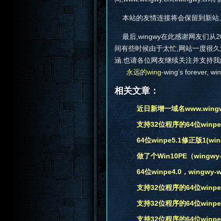
本站的友情连接将会保留到新站,
最后,wingwy在此感谢网友们从
间有些时候由于太忙,网站一度很久
涵.也请各位网友继续关注并支持我
永远的wing
-wing’s forever, wi
相关文章：
近日新增一域名www.wingwy
支持32位程序的64位winpe3.1
64位winpe5.1修正版1(wing
做了个Win10PE（wingwy-
64位winpe4.0，wingwy-wi
支持32位程序的64位winpe3.1
支持32位程序的64位winpe3.0(w
支持32位程序的64位winpe3.1