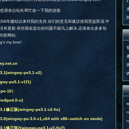
z
也请各位站长帮忙改一下我的连接.
2006年建站以来对我的支持,你们的意见和建议使我受益匪浅.中
没有更新,有些朋友提出的问题不能马上解决,还请各位多多包
的新网站:
ng’s my love!
条
.net.cn
评
(wingwy-pe3.1-v2)
W
wy-pe5.1-v1f1)
pe-10）
n8pe4.0-v1
w
修正版(wingwy-pe3.1-v2-fix)
r
ingwy-pe-3.0-v1,x64 with x86–switch on mode)
r
修正版2(wingwy-pe3.1-v2-fix2)