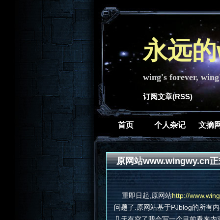
永远的w
wing's forever, wing
订阅文章(RSS)
首页
个人杂记
文摘
原网站www.wingwy.cn正
重即日起,原网站
http://www.win
问题了.原网站基于PJblog的所有内
几天有空了我会写一个目前看来内容丢失