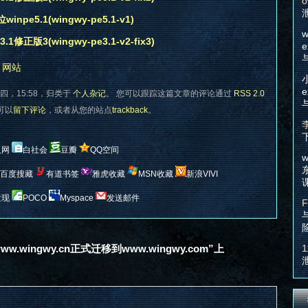
o
inpe5.1(wingwy-pe5.1-v1)
w
修正版3(wingwy-pe3.1-v2-fix3)
e
,
网站
e
四，15:58，归类于
个人杂记
。 您可以跟踪这篇文章的评论通过
RSS 2.0
您可以
留下评论
，或者从您的站点
trackback
。
人网
白社会
豆瓣
QQ空间
w
百度搜藏
有道书签
雅虎收藏
MSN收藏
新浪VIVI
发现
POCO
Myspace
发送邮件
F
.wingwy.cn正式迁移到www.wingwy.com”上
1