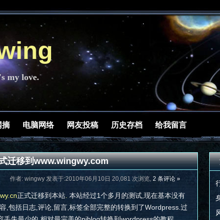
ing
's my love.
网摘
电脑网络
网友投稿
历史存档
给我留言
式迁移到www.wingwy.com
作者: wingwy 发表于:2010年06月10日 20,081 次浏览,
2 条评论 »
gwy.cn
正式迁移到本站
.
本站经过1个多月的测试,现在基本没有
容,包括日志,评论,留言,标签全部完整的转换到了Wordpress.过
最少的,相对最完美的pjblog转换到wordpress的教程.