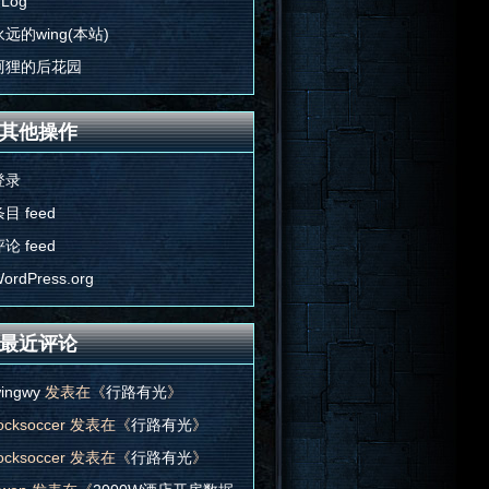
'Log
永远的wing(本站)
阿狸的后花园
其他操作
登录
目 feed
论 feed
ordPress.org
最近评论
ingwy
发表在《
行路有光
》
ocksoccer
发表在《
行路有光
》
ocksoccer
发表在《
行路有光
》