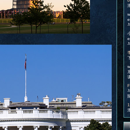
o
w
e
e
w
F
1