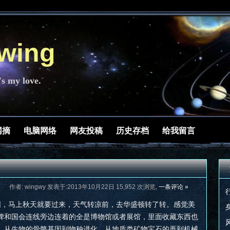
ing
's my love.
网摘
电脑网络
网友投稿
历史存档
给我留言
作者: wingwy 发表于:2013年10月22日 15,952 次浏览,
一条评论 »
围，马上秋天就要过来，天气转凉前，去华盛顿转了转。感觉美
碑和国会连线旁边连着的全是博物馆或者展馆，里面收藏东西也
，从生物的骨骼基因到物种进化，从地质类矿物宝石的再到机械