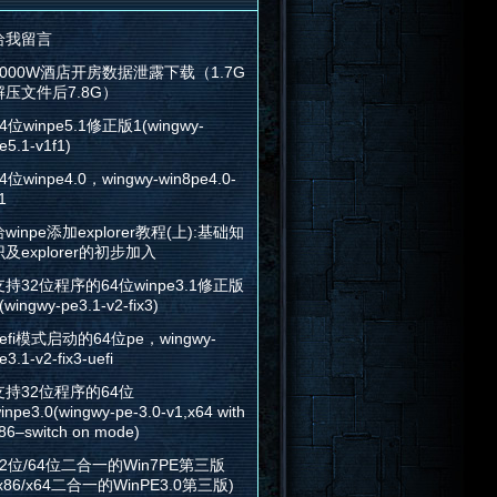
给我留言
2000W酒店开房数据泄露下载（1.7G
解压文件后7.8G）
4位winpe5.1修正版1(wingwy-
e5.1-v1f1)
4位winpe4.0，wingwy-win8pe4.0-
1
winpe添加explorer教程(上):基础知
识及explorer的初步加入
支持32位程序的64位winpe3.1修正版
(wingwy-pe3.1-v2-fix3)
efi模式启动的64位pe，wingwy-
e3.1-v2-fix3-uefi
支持32位程序的64位
inpe3.0(wingwy-pe-3.0-v1,x64 with
86–switch on mode)
32位/64位二合一的Win7PE第三版
x86/x64二合一的WinPE3.0第三版)