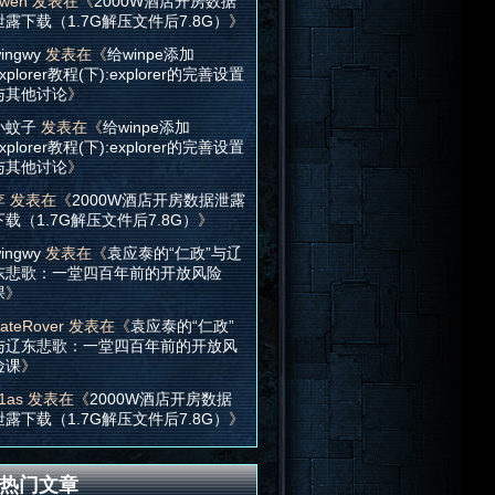
wen
发表在《
2000W酒店开房数据
泄露下载（1.7G解压文件后7.8G）
》
ingwy
发表在《
给winpe添加
xplorer教程(下):explorer的完善设置
与其他讨论
》
小蚊子
发表在《
给winpe添加
xplorer教程(下):explorer的完善设置
与其他讨论
》
李
发表在《
2000W酒店开房数据泄露
下载（1.7G解压文件后7.8G）
》
ingwy
发表在《
袁应泰的“仁政”与辽
东悲歌：一堂四百年前的开放风险
课
》
ateRover
发表在《
袁应泰的“仁政”
与辽东悲歌：一堂四百年前的开放风
险课
》
1as
发表在《
2000W酒店开房数据
泄露下载（1.7G解压文件后7.8G）
》
热门文章