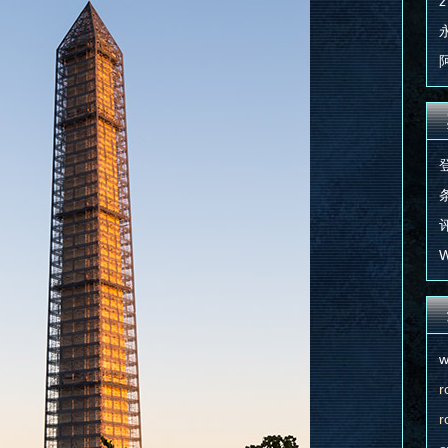
z
条
评
W
w
r
r