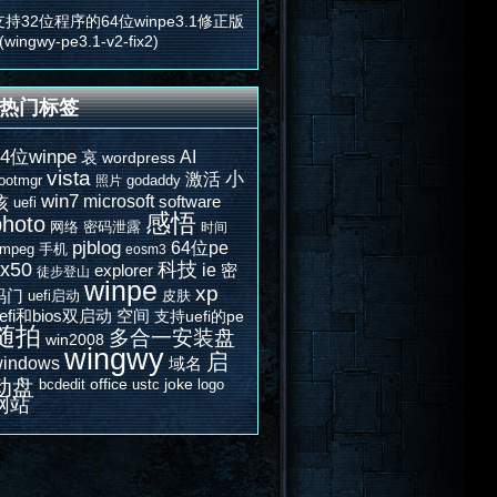
支持32位程序的64位winpe3.1修正版
(wingwy-pe3.1-v2-fix2)
热门标签
64位winpe
AI
哀
wordpress
vista
激活
小
ootmgr
godaddy
照片
win7
microsoft
software
孩
uefi
感悟
photo
网络
密码泄露
时间
pjblog
64位pe
fmpeg
手机
eosm3
x50
科技
ie
explorer
密
徒步登山
winpe
xp
码门
uefi启动
皮肤
efi和bios双启动
空间
支持uefi的pe
随拍
多合一安装盘
win2008
wingwy
启
indows
域名
动盘
office
joke
bcdedit
ustc
logo
网站