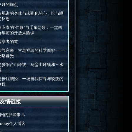
岁月的锚点
被规训的身体与未驯化的心：吃与睡
的反思
袁应泰的“仁政”与辽东悲歌：一堂四
百年前的开放风险课
观察者的道
紫气东来：古老祥瑞的科学面纱 ——
反曙暮光
徒步阳台山环线、马峦山环线和三水
线
徒步鲲鹏径：一场自我探寻与蜕变的
旅程
友情链接
E网的那些事儿
Feeey个人博客