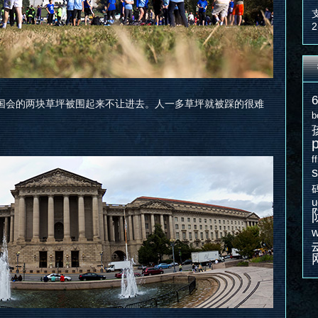
2
国会的两块草坪被围起来不让进去。人一多草坪就被踩的很难
b
f
s
u
w