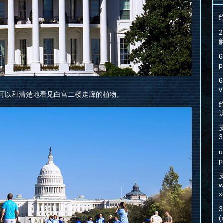
6
p
6
v
焦可以和清楚地看见白宫二楼走廊的植物。
给
3
u
p
w
x
(