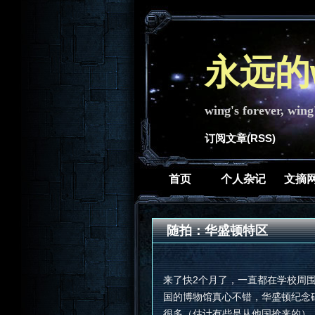
永远的w
wing's forever, wing
订阅文章(RSS)
首页
个人杂记
文摘
随拍：华盛顿特区
来了快2个月了，一直都在学校周
国的博物馆真心不错，华盛顿纪念
很多（估计有些是从他国抢来的）