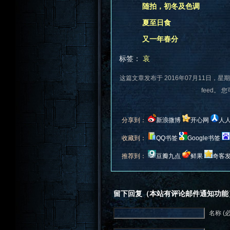
随拍，初冬及色调
夏至日食
又一年春分
标签：
哀
这篇文章发布于 2016年07月11日，星期
feed。 
分享到：
新浪微博
开心网
人
收藏到：
QQ书签
Google书签
推荐到：
豆瓣九点
鲜果
奇客
留下回复（本站有评论邮件通知功能
名称 (