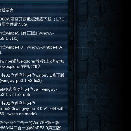
给我留言
2000W酒店开房数据泄露下载（1.7G
解压文件后7.8G）
4位winpe5.1修正版1(wingwy-
e5.1-v1f1)
4位winpe4.0，wingwy-win8pe4.0-
1
winpe添加explorer教程(上):基础知
识及explorer的初步加入
支持32位程序的64位winpe3.1修正版
(wingwy-pe3.1-v2-fix3)
efi模式启动的64位pe，wingwy-
e3.1-v2-fix3-uefi
支持32位程序的64位
inpe3.0(wingwy-pe-3.0-v1,x64 with
86–switch on mode)
32位/64位二合一的Win7PE第三版
x86/x64二合一的WinPE3.0第三版)