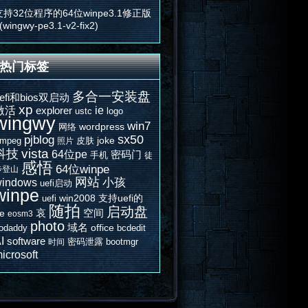
支持32位程序的64位winpe3.1修正版
(wingwy-pe3.1-v2-fix2)
热门标签
多合一安装盘
efi和bios双启动
xp
激活
ie
explorer
ustc
logo
wingwy
win7
wordpress
网络
sx50
pjblog
joke
fmpeg
皮肤
照片
vista
科技
64位pe
密码门
手机
徒
感悟
64位winpe
步登山
网站
indows
小孩
uefi启动
winpe
win2008
支持uefi的
uefi
随拍
启动盘
哀
空间
e
eosm3
photo
域名
office
odaddy
bcdedit
I
software
密码泄露
bootmgr
时间
icrosoft