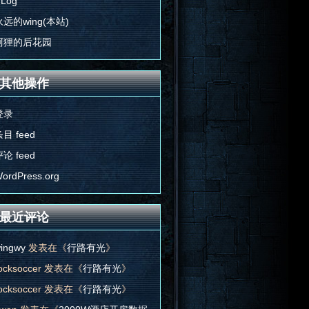
'Log
永远的wing(本站)
阿狸的后花园
其他操作
登录
目 feed
论 feed
ordPress.org
最近评论
ingwy
发表在《
行路有光
》
ocksoccer
发表在《
行路有光
》
ocksoccer
发表在《
行路有光
》