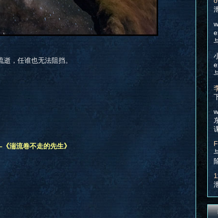
o
w
e
流逝，任谁也无法阻挡。
e
w
F
–《湍流卷不走的先生》
1