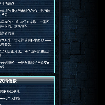
岁月的锚点
被规训的身体与未驯化的心：吃与睡
的反思
袁应泰的“仁政”与辽东悲歌：一堂四
百年前的开放风险课
观察者的道
紫气东来：古老祥瑞的科学面纱 ——
反曙暮光
徒步阳台山环线、马峦山环线和三水
线
徒步鲲鹏径：一场自我探寻与蜕变的
旅程
友情链接
E网的那些事儿
Feeey个人博客