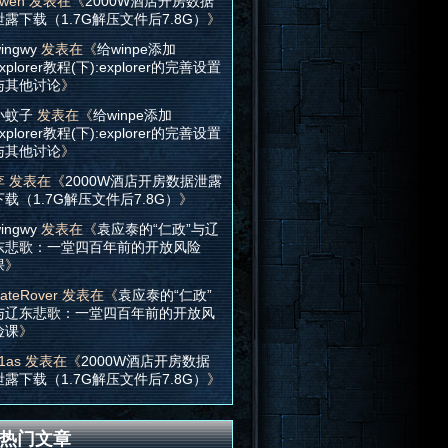
wen
发表在《
2000W酒店开房数据
泄露下载（1.7G解压文件后7.8G）
》
ingwy
发表在《
给winpe添加
xplorer教程(下):explorer的完善设置
与其他讨论
》
小蚊子
发表在《
给winpe添加
xplorer教程(下):explorer的完善设置
与其他讨论
》
李
发表在《
2000W酒店开房数据泄露
下载（1.7G解压文件后7.8G）
》
ingwy
发表在《
袁应泰的“仁政”与辽
东悲歌：一堂四百年前的开放风险
课
》
ateRover
发表在《
袁应泰的“仁政”
与辽东悲歌：一堂四百年前的开放风
险课
》
1as
发表在《
2000W酒店开房数据
泄露下载（1.7G解压文件后7.8G）
》
热门文章