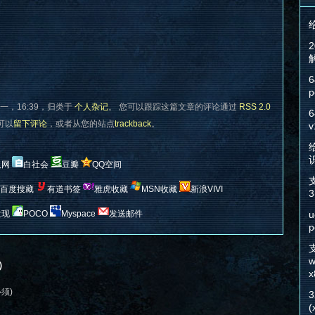
6
p
一，16:39，归类于
个人杂记
。 您可以跟踪这篇文章的评论通过
RSS 2.0
6
您可以
留下评论
，或者从您的站点
trackback
。
v
给
人网
白社会
豆瓣
QQ空间
百度搜藏
有道书签
雅虎收藏
MSN收藏
新浪VIVI
3
发现
POCO
Myspace
发送邮件
u
p
w
）
x
必须)
(