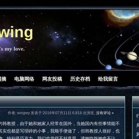
ing
's my love.
网摘
电脑网络
网友投稿
历史存档
给我留言
作者: wingwy 发表于:2016年07月11日 6,818 次浏览,
没有评论 »
的韩教授，由于她和她家人经常在国外，当她国内有些事情能不
其实也都是写琐碎的小事，我顺手便做了，但韩教授人很好，也
物，特别是巧克力。我们也觉得不好意思，请她吃饭她也不让，