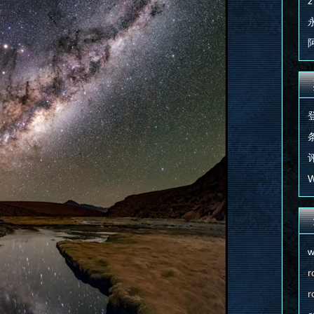
z
条
评
W
w
r
r