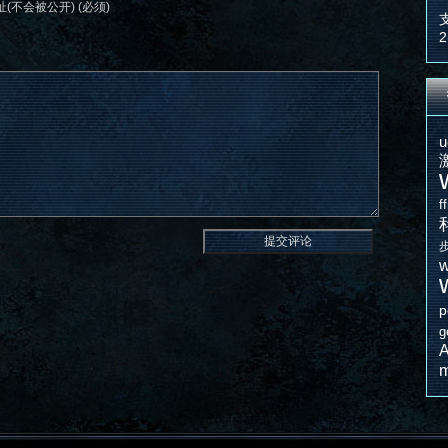
(不会被公开) (必须)
2
u
f
w
p
g
A
m