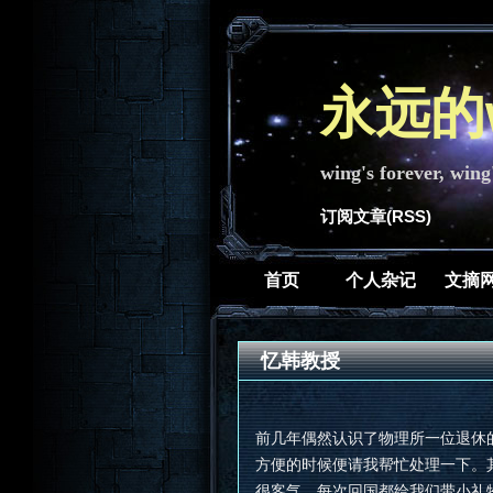
永远的w
wing's forever, wing
订阅文章(RSS)
首页
个人杂记
文摘
忆韩教授
前几年偶然认识了物理所一位退休
方便的时候便请我帮忙处理一下。
很客气，每次回国都给我们带小礼