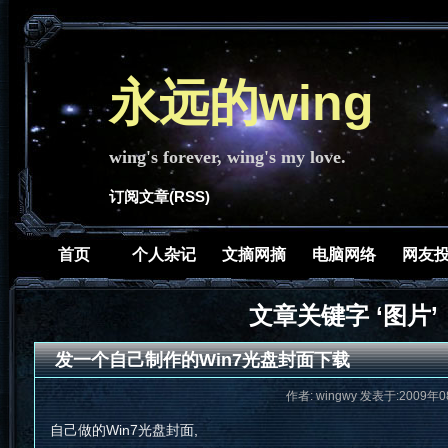
永远的wing
wing's forever, wing's my love.
订阅文章(RSS)
首页
个人杂记
文摘网摘
电脑网络
网友
文章关键字 ‘图片’
发一个自己制作的Win7光盘封面下载
作者: wingwy 发表于:2009年0
自己做的Win7光盘封面,