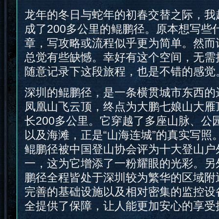
龙年的冬日与蛇年的初春交替之际，我
成了200多公里的鲲鹏径。原本想写些
章，写攻略或流程似乎更为简单。然而
总觉有些缺憾。幸好有这个空间，无需
随意记录下这段旅程，也是不错的感觉
深圳的鲲鹏径，是一条横贯城市东西的
凤凰山飞云顶，终点为大鹏七娘山大雁
长200多公里。它穿越了多座山脉、公
以及海滩，正是“山海连城”的真实写照。2
鲲鹏径被中国登山协会评为十大登山户
一，这为它增添了一粉耀眼的光彩。另
鹏径全程皆处于深圳较为繁华的区域附
完善的基础设施以及相对密集的监控设
全提供了保障，让人能更加安心的享受