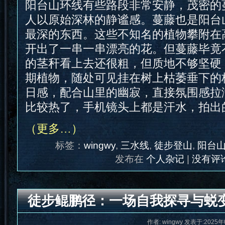
阳台山环线有些路段非常安静，茂密的
人以原始深林的静谧感。蔓藤也是阳台
最深的东西。这些不知名的植物攀附在
开出了一串一串漂亮的花。但蔓藤毕竟
的茎秆看上去还很粗，但质地不够坚硬
期植物，随处可见挂在树上枯萎垂下的
日感，配合山里的幽寂，直接氛围感拉
比较热了，手机镜头上都是汗水，拍出
（更多…）
标签：
wingwy
,
三水线
,
徒步登山
,
阳台
发布在
个人杂记
|
没有评论
徒步鲲鹏径：一场自我探寻与蜕
作者: wingwy 发表于:2025年