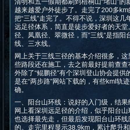
清明和五一假期都刷到梧桐山“堵山”的
越来越爱户外徒步了。走完了200多k
把“三线”走完了。不得不说，深圳这几年
远足径体系，简直是徒步爱好者的天堂。
径、凤凰径、翠微径，而”三线”是指阳
线、三水线。
网上关于三线三径的基本介绍很多，这
些路段还在施工，去之前最好提前查查
外除了“鲲鹏径”有个深圳登山协会提供
是在“两步路”网站下载的，有些kml轨
确。
一、阳台山环线：说好的入门级，结果
网上看深圳远足径的介绍，似乎阳台山
也选择最先走，但最后发现阳台山环线应
的。走完里程显示38.9km，累计爬升和