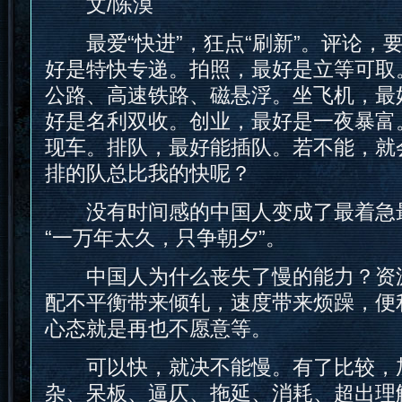
文/陈漠
最爱“快进”，狂点“刷新”。评论，要
好是特快专递。拍照，最好是立等可取
公路、高速铁路、磁悬浮。坐飞机，最
好是名利双收。创业，最好是一夜暴富
现车。排队，最好能插队。若不能，就
排的队总比我的快呢？
没有时间感的中国人变成了最着急
“一万年太久，只争朝夕”。
中国人为什么丧失了慢的能力？资
配不平衡带来倾轧，速度带来烦躁，便
心态就是再也不愿意等。
可以快，就决不能慢。有了比较，
杂、呆板、逼仄、拖延、消耗、超出理