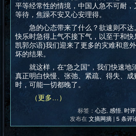
平等经常性的情境，中国人急不可耐，
等待，焦躁不安又心安理得。
急的心态带来了什么？欲速则不达。
快乐时急得上气不接下气，以至于和快乐
凯郭尔语)我们迎来了更多的灾难和意
坏的结果。
就这样，在“急之国”，我们快速地
真正明白快慢、张弛、紧疏、得失、成
时，可能一切都晚了。
（更多…）
标签：
心态
,
感悟
,
时评
发布在
文摘网摘
|
5 条评论