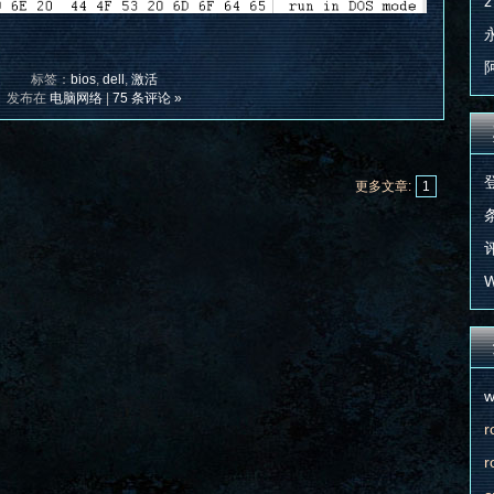
z
标签：
bios
,
dell
,
激活
发布在
电脑网络
|
75 条评论 »
更多文章:
1
条
评
W
w
r
r