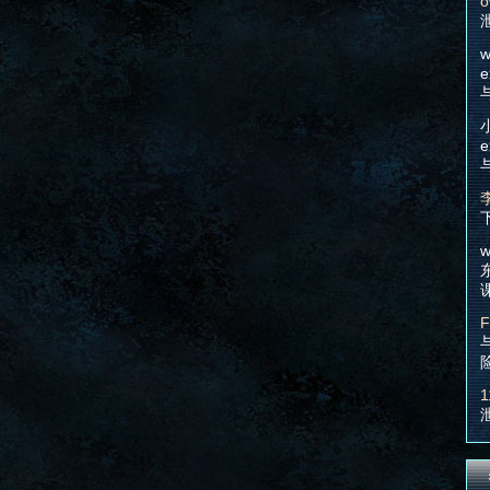
o
w
e
e
w
F
1