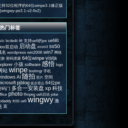
支持32位程序的64位winpe3.1修正版
(wingwy-pe3.1-v2-fix2)
热门标签
ie
uefi和
支持uefi的pe
stc
bcdedit
启动盘
sx50
bios双启动
eosm3
win7
域名
wordpress
win2008
网络
vista
64位winpe
皮肤
密码泄露
感悟
小孩
xplorer
software
logo
winpe
网站
bootmgr
手机
随拍
indows
AI
空间
照片
icrosoft
pjblog
64位pe
徒步登山
多合一安装盘
xp
科技
密码门
photo
ffice
joke
ffmpeg
uefi启动
wingwy
激
odaddy
uefi
时间
哀
活