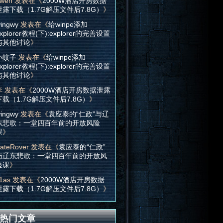
wen
发表在《
2000W酒店开房数据
泄露下载（1.7G解压文件后7.8G）
》
ingwy
发表在《
给winpe添加
xplorer教程(下):explorer的完善设置
与其他讨论
》
小蚊子
发表在《
给winpe添加
xplorer教程(下):explorer的完善设置
与其他讨论
》
李
发表在《
2000W酒店开房数据泄露
下载（1.7G解压文件后7.8G）
》
ingwy
发表在《
袁应泰的“仁政”与辽
东悲歌：一堂四百年前的开放风险
课
》
ateRover
发表在《
袁应泰的“仁政”
与辽东悲歌：一堂四百年前的开放风
险课
》
1as
发表在《
2000W酒店开房数据
泄露下载（1.7G解压文件后7.8G）
》
热门文章