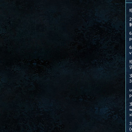
6
p
6
v
给
3
u
p
w
x
(