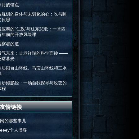
岁月的锚点
被规训的身体与未驯化的心：吃与睡
的反思
袁应泰的“仁政”与辽东悲歌：一堂四
百年前的开放风险课
观察者的道
紫气东来：古老祥瑞的科学面纱 ——
反曙暮光
徒步阳台山环线、马峦山环线和三水
线
徒步鲲鹏径：一场自我探寻与蜕变的
旅程
友情链接
E网的那些事儿
Feeey个人博客