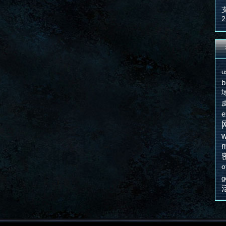
2
u
e
w
m
o
g