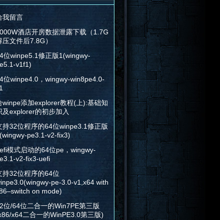
给我留言
2000W酒店开房数据泄露下载（1.7G
解压文件后7.8G）
4位winpe5.1修正版1(wingwy-
e5.1-v1f1)
4位winpe4.0，wingwy-win8pe4.0-
1
winpe添加explorer教程(上):基础知
识及explorer的初步加入
支持32位程序的64位winpe3.1修正版
(wingwy-pe3.1-v2-fix3)
efi模式启动的64位pe，wingwy-
e3.1-v2-fix3-uefi
支持32位程序的64位
inpe3.0(wingwy-pe-3.0-v1,x64 with
86–switch on mode)
32位/64位二合一的Win7PE第三版
x86/x64二合一的WinPE3.0第三版)