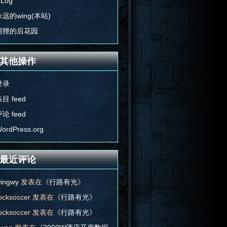
'Log
永远的wing(本站)
阿狸的后花园
其他操作
登录
目 feed
论 feed
ordPress.org
最近评论
ingwy
发表在《
行路有光
》
ocksoccer
发表在《
行路有光
》
ocksoccer
发表在《
行路有光
》