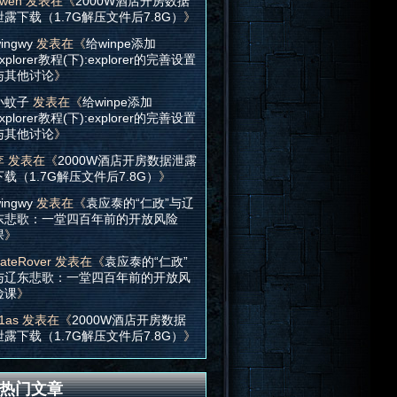
wen
发表在《
2000W酒店开房数据
泄露下载（1.7G解压文件后7.8G）
》
ingwy
发表在《
给winpe添加
xplorer教程(下):explorer的完善设置
与其他讨论
》
小蚊子
发表在《
给winpe添加
xplorer教程(下):explorer的完善设置
与其他讨论
》
李
发表在《
2000W酒店开房数据泄露
下载（1.7G解压文件后7.8G）
》
ingwy
发表在《
袁应泰的“仁政”与辽
东悲歌：一堂四百年前的开放风险
课
》
ateRover
发表在《
袁应泰的“仁政”
与辽东悲歌：一堂四百年前的开放风
险课
》
1as
发表在《
2000W酒店开房数据
泄露下载（1.7G解压文件后7.8G）
》
热门文章