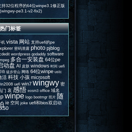
支持32位程序的64位winpe3.1修正版
(wingwy-pe3.1-v2-fix2)
热门标签
vista
网站
支持uefi的pe
手机
photo
pjblog
xplorer
密码泄露
software
wordpress
cdedit
godaddy
多合一安装盘
64位pe
fmpeg
启动盘
AI
windows
皮肤
uefi
时间
64位winpe
启动
网络
ustc
徒步登山
科技
激活
小孩
microsoft
wingwy
win7
密
in2008
uefi
感悟
哀
域名
码门
office
eosm3
winpe
随
xp
logo
bootmgr
照片
ie
空间
uefi和bios双启动
拍
joke
x50