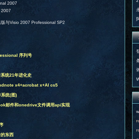
z
onal 2007
d 2007
Visio 2007 Professional SP2
essional 序列号
条
评
操作系统21年进化史
W
note x4+acrobat x+AI cs5
系统(图)
utlook邮件和onedrive文件调用api实现
w
r
序
r
不错的东西