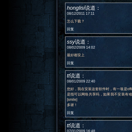
honglisi
说道：
08/12/2011 17:11
怎么下载？
回复
ssy
说道：
08/02/2009 14:02
最好都安上
回复
tt
说道：
08/01/2009 22:40
您好，我在安装这套软件时，有一项是off
是指可以网络共享吗，如果我不安装有啥损
[smile]
多谢！
回复
tt
说道：
07/31/2009 16:48