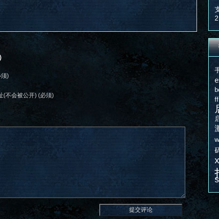
2
）
必须)
e
b
(不会被公开) (必须)
f
w
s