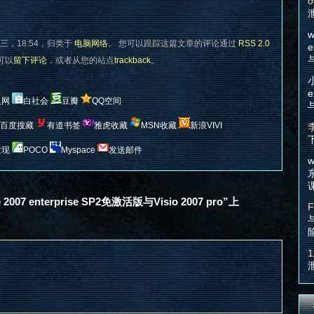
o
w
三，18:54，归类于
电脑网络
。 您可以跟踪这篇文章的评论通过
RSS 2.0
e
您可以
留下评论
，或者从您的站点
trackback
。
e
人网
白社会
豆瓣
QQ空间
百度搜藏
有道书签
雅虎收藏
MSN收藏
新浪VIVI
发现
POCO
Myspace
发送邮件
w
007 enterprise SP2免激活版与Visio 2007 pro”上
F
1