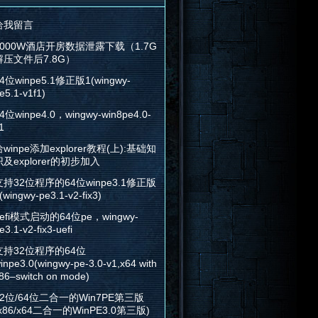
给我留言
2000W酒店开房数据泄露下载（1.7G
解压文件后7.8G）
4位winpe5.1修正版1(wingwy-
e5.1-v1f1)
4位winpe4.0，wingwy-win8pe4.0-
1
winpe添加explorer教程(上):基础知
识及explorer的初步加入
支持32位程序的64位winpe3.1修正版
(wingwy-pe3.1-v2-fix3)
efi模式启动的64位pe，wingwy-
e3.1-v2-fix3-uefi
支持32位程序的64位
inpe3.0(wingwy-pe-3.0-v1,x64 with
86–switch on mode)
32位/64位二合一的Win7PE第三版
x86/x64二合一的WinPE3.0第三版)