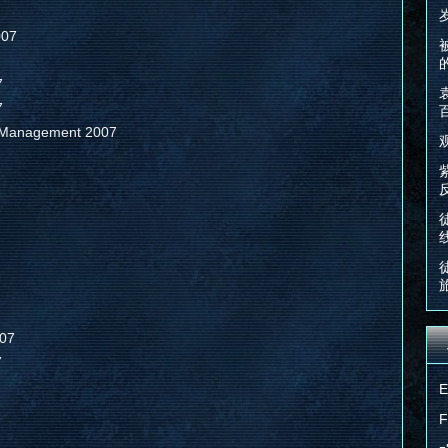
007
7
7
s Management 2007
007
7