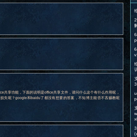
6
p
6
v
给
3
ice共享功能，下面的说明是office共享文件，请问什么这个有什么作用呢，
u
失呢？google和baidu了都没有想要的答案，不知博主能否不吝赐教呢
p
w
x
(