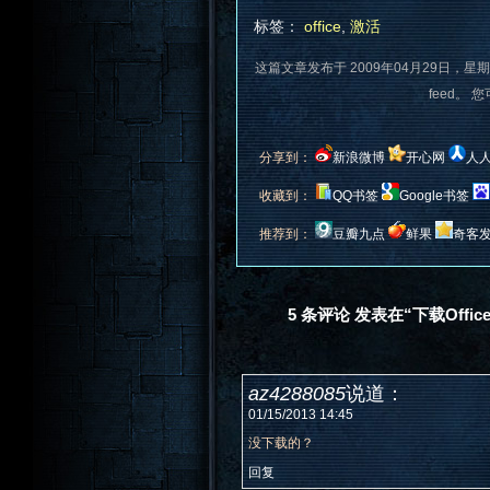
标签：
office
,
激活
这篇文章发布于 2009年04月29日，星期
feed。 
分享到：
新浪微博
开心网
人
收藏到：
QQ书签
Google书签
推荐到：
豆瓣九点
鲜果
奇客
5 条评论 发表在“下载Office 2
az4288085
说道：
01/15/2013 14:45
没下载的？
回复