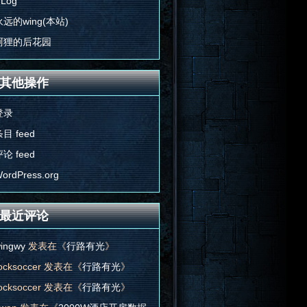
'Log
永远的wing(本站)
阿狸的后花园
其他操作
登录
目 feed
论 feed
ordPress.org
最近评论
ingwy
发表在《
行路有光
》
ocksoccer
发表在《
行路有光
》
ocksoccer
发表在《
行路有光
》