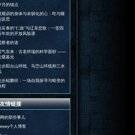
岁月的锚点
被规训的身体与未驯化的心：吃与睡
的反思
袁应泰的“仁政”与辽东悲歌：一堂四
百年前的开放风险课
观察者的道
紫气东来：古老祥瑞的科学面纱 ——
反曙暮光
徒步阳台山环线、马峦山环线和三水
线
徒步鲲鹏径：一场自我探寻与蜕变的
旅程
友情链接
E网的那些事儿
Feeey个人博客