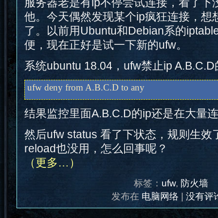
服务器老是有ip不停尝试连接，看了下
他。今天偶然发现某个ip疯狂连接，想
了。以前用Ubuntu和Debian系的ipta
便，现在正好是试一下新的ufw。
系统ubuntu 18.04，ufw禁止ip A.B.C
ufw deny from A.B.C.D to any
结果监控里面A.B.C.D的ip还是在大量
然后ufw status 看了下状态，规则
reload也没用，怎么回事呢？
（更多…）
标签：
ufw
,
防火墙
发布在
电脑网络
|
没有评论