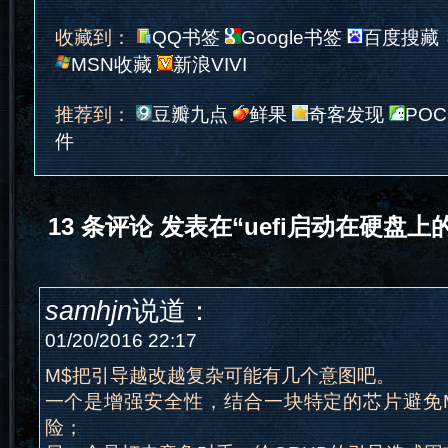
收藏到：
QQ书签
Google书签
百度搜藏
MSN收藏
新浪VIVI
推荐到：
豆瓣九点
鲜果
奇客发现
POC
件
13 条评论 发表在“uefi启动在硬盘
samhjn
说道：
01/20/2016 22:17
M$把引导越改越复杂可能有几个意图吧。
一个是增强安全性，结合一块特定的芯片避免MB
险；