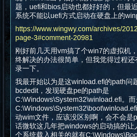
题，uefi和bios启动也都好好的，但最近w
系统不能以uefi方式启动在硬盘上的win
https://www.wingwy.com/archives/20
page-3#comment-20981
刚好前几天用vm搞了个win7的虚拟机
终解决的办法很简单，但我觉得过程还
录一下。
我最开始以为是这winload.efi的path
bcdedit，发现硬盘pe的path是
C:\Windows\System32\winload.ef
C:\Windows\System32\boot\winloa
动wim文件，应该没区别啊，会不会是p
话微软这几年把windows的启动搞的
个系统载入相关的就有C:\Windows\B