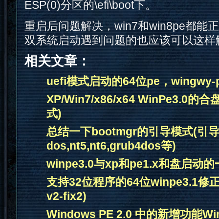
ESP(0)分区的\efi\boot下。
重启后问题解决，win7和win8pe都能正常
双系统启动遇到问题的也应该可以这样
相关文章：
uefi模式启动的64位pe，wingwy-pe3.
XP/Win7/x86/x64 WinPe3.0的
式)
总结一下bootmgr的引导模式(引
dos,nt5,nt6,grub4dos等)
winpe3.0与xp和pe1.x和盘启动
支持32位程序的64位winpe3.1修正版2
v2-fix2)
Windows PE 2.0 中的新增功能Win