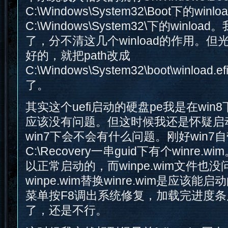
C:\Windows\System32\Boot下的winl
C:\Windows\System32\下的winl
了，分不清这几个winload的作用。但光
好的，就把path改成
C:\Windows\System32\boot\winlo
了。
其实这个uefi启动的硬盘pe我是在win8
应该没有问题。但这时候我还是怀疑启动
win7下会不会有什么问题。刚好win
C:\Recovery一串guid下有个winre.
以正常启动的，而winpe.wim文件也
winpe.wim替换winre.wim是应该
菜单按F8调出系统修复，加载完进度
了，还是不行。