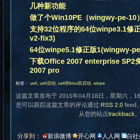
几种新功能
做了个Win10PE（wingwy-pe-10
支持32位程序的64位winpe3.1修正版3
v2-fix3)
64位winpe5.1修正版1(wingwy-pe5
下载Office 2007 enterprise S
2007 pro
标签：
uefi
,
uefi启动
,
uefi和bios双启动
,
winpe
这篇文章发布于 2015年04月18日，星期六，1
您可以跟踪这篇文章的评论通过
RSS 2.0
fee
从您的站点
trackback
分享到：
新浪微博
开心网
人人网
白社