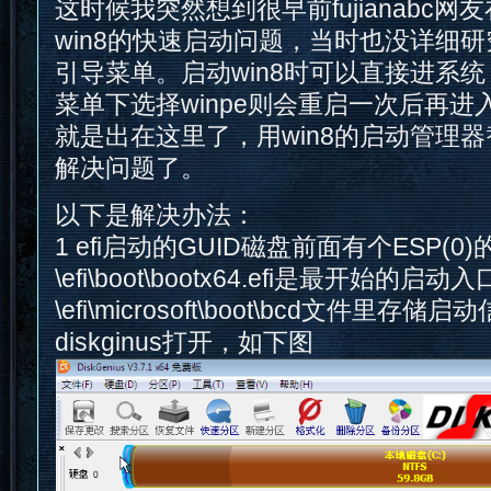
这时候我突然想到很早前fujianabc
win8的快速启动问题，当时也没详细研究w
引导菜单。启动win8时可以直接进系统，
菜单下选择winpe则会重启一次后再进
就是出在这里了，用win8的启动管理器
解决问题了。
以下是解决办法：
1 efi启动的GUID磁盘前面有个ESP(
\efi\boot\bootx64.efi是最开始的启动
\efi\microsoft\boot\bcd文件里
diskginus打开，如下图