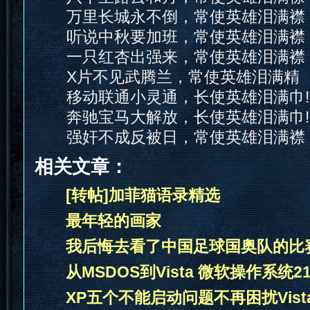
万里长城永不倒，常使英雄泪满襟
听说中秋要加班，常使英雄泪满襟
一只红杏出强来，常使英雄泪满襟
X片不见武腾兰，常使英雄泪满精
移动联通小灵通，长使英雄泪满巾!
奔驰宝马大解放，长使英雄泪满巾!
强奸不成反被日，常使英雄泪满襟
相关文章：
[转帖]加菲猫语录精选
最年轻的画家
我后悔去看了中国足球国奥队的比
从MSDOS到Vista 微软操作系统
XP五个不能启动问题不再困扰Vist