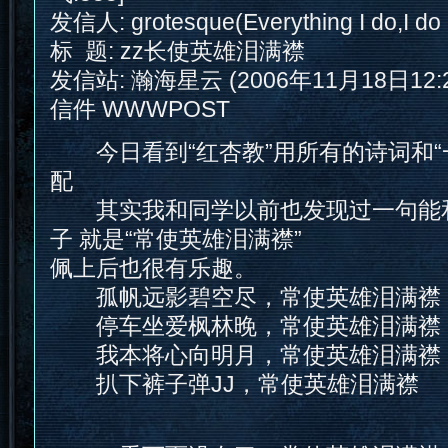
发信人: grotesque(Everything I do,I do i
标 题: zz长使英雄泪满襟
发信站: 瀚海星云 (2006年11月18日12:2
信件 WWWPOST
今日看到“红杏教”用所有的诗词和“
配
其实我和同学以前也发现过一句能
子 就是“常使英雄泪满襟”
佩上后也很有乐趣。
孤帆远影碧空尽，常使英雄泪满襟
停车坐爱枫林晚，常使英雄泪满襟
我本将心向明月，常使英雄泪满襟
扒下裤子弹JJ，常使英雄泪满襟