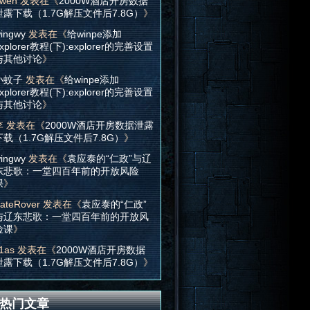
wen
发表在《
2000W酒店开房数据
泄露下载（1.7G解压文件后7.8G）
》
ingwy
发表在《
给winpe添加
xplorer教程(下):explorer的完善设置
与其他讨论
》
小蚊子
发表在《
给winpe添加
xplorer教程(下):explorer的完善设置
与其他讨论
》
李
发表在《
2000W酒店开房数据泄露
下载（1.7G解压文件后7.8G）
》
ingwy
发表在《
袁应泰的“仁政”与辽
东悲歌：一堂四百年前的开放风险
课
》
ateRover
发表在《
袁应泰的“仁政”
与辽东悲歌：一堂四百年前的开放风
险课
》
1as
发表在《
2000W酒店开房数据
泄露下载（1.7G解压文件后7.8G）
》
热门文章