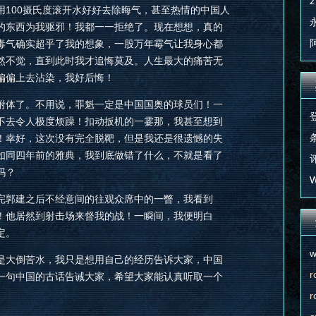
z
用100摄氏度滚开水好好去除晦气，甚至热情的中国人
的东西为我驱邪！我都一一拒绝了。现在想想，真的
毒气确实超乎了我的想象，一股万年霉气让我身心都
然不觉，直到此时我才追悔莫及。人生最大的痛苦无
偏偏上去沾染，我好后悔！
附体了。不用说，罪魁一定是中国国奥的球员们！一
不去令人极度烦躁！扣动扳机的一霎那，我甚至想到
条
！幸好，这次没有完全脱靶，但是我还是很遗憾的失
如同四年前的雅典，我到底做错了什么，不就是看了
评
吗？
W
完郭建之后不经意间的往观众席中的一瞥，我看到
！他居然到射击场来督我的战！一瞬间，我便明白
定。
w
是大倒苦水，我只是想用自己的经历告诉大家，中国
r
一句中国的古话告诫大家，希望大家能认真听取一个
r