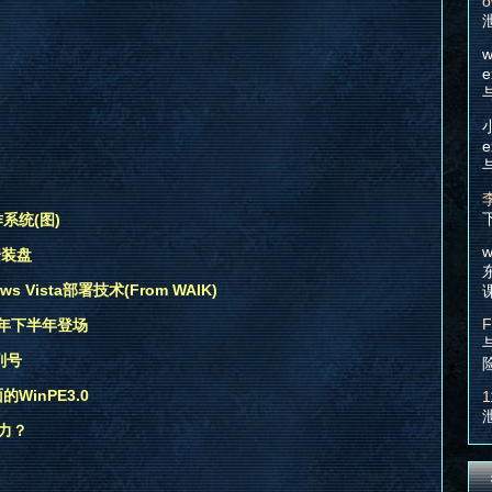
o
w
e
e
系统(图)
w
安装盘
s Vista部署技术(From WAIK)
F
09年下半年登场
列号
WinPE3.0
1
力？