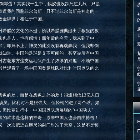
我倒霉蛋！其实我一生中，蚂蚁也没踩死过几只，只是
直逼我的同胞菲尔普斯！只不过菲尔普斯是神奇的一
枚金牌拱手相让于中国。
对希腊的文化的不逊，所以希腊雅典娜出手狠狠的教
来也是人，也有感情！四年后的今天，我来到了中
加，叩拜不止。神灵的此次没有再戏弄我，但我却倒
就知道。中国的足球是臭不可闻的，甚至被所有中国
对古老东方这支运动队产生了浓厚的兴趣，不顾中国
毅然观看了一场中国国奥足球队对比利时国奥队的比
想象的差，而是在想象之外的差！很难相信13亿人口
运动员。比利时不是很强大，但轻松的进了两个球。如
但比赛进行中，中国国奥队所展现的“中国功夫”
国的武术是这样的神奇，原来中国人也会自由搏击！
员一次次把近在咫尺的射门对准了天空，这是不是预