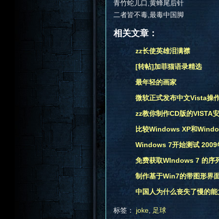
青竹蛇儿口,黄蜂尾后针
二者皆不毒,最毒中国脚
相关文章：
zz长使英雄泪满襟
[转帖]加菲猫语录精选
最年轻的画家
微软正式发布中文Vista操作
zz教你制作CD版的VISTA
比较Windows XP和Window
Windows 7开始测试 20
免费获取WIndows 7 的序
制作基于Win7的带图形界面的
中国人为什么丧失了慢的能
标签：
joke
,
足球