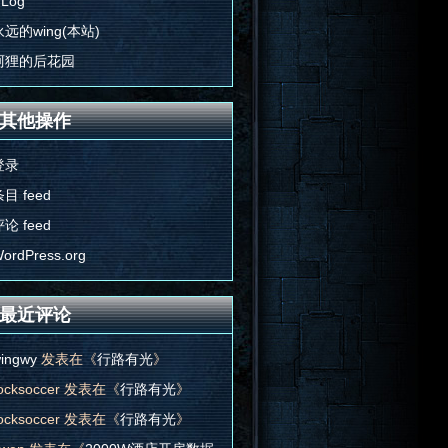
'Log
永远的wing(本站)
阿狸的后花园
其他操作
登录
目 feed
论 feed
ordPress.org
最近评论
ingwy
发表在《
行路有光
》
ocksoccer
发表在《
行路有光
》
ocksoccer
发表在《
行路有光
》