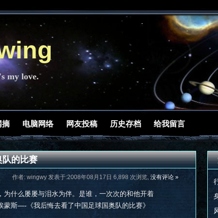
ing
's my love.
网摘
电脑网络
网友投稿
历史存档
给我留言
奥队的比赛
作者: wingwy 发表于:2008年08月17日 6,898 次浏览,
没有评论 »
，为什么屡屡与泪水为伴。是谁，一次次的和他开着
埃蒙斯—-《我后悔去看了中国足球国奥队的比赛》