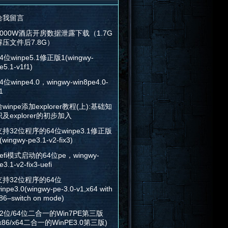
给我留言
2000W酒店开房数据泄露下载（1.7G
解压文件后7.8G）
4位winpe5.1修正版1(wingwy-
e5.1-v1f1)
4位winpe4.0，wingwy-win8pe4.0-
1
winpe添加explorer教程(上):基础知
识及explorer的初步加入
支持32位程序的64位winpe3.1修正版
(wingwy-pe3.1-v2-fix3)
efi模式启动的64位pe，wingwy-
e3.1-v2-fix3-uefi
支持32位程序的64位
inpe3.0(wingwy-pe-3.0-v1,x64 with
86–switch on mode)
32位/64位二合一的Win7PE第三版
x86/x64二合一的WinPE3.0第三版)