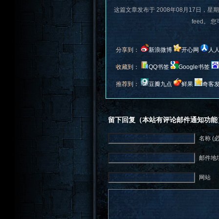
这篇文章发布于 2008年08月17日，星期
feed。 
分享到：
新浪微博
开心网
人
收藏到：
QQ书签
Google书签
推荐到：
豆瓣九点
鲜果
奇客
留下回复（本站有评论邮件通知功能
名称 (
邮件地址
网站