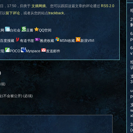
日，17:50，归类于
文摘网摘
。 您可以跟踪这篇文章的评论通过
RSS 2.0
您可以
留下评论
，或者从您的站点
trackback
。
人网
白社会
豆瓣
QQ空间
6
p
百度搜藏
有道书签
雅虎收藏
MSN收藏
新浪VIVI
6
发现
POCO
Myspace
发送邮件
v
给
）
3
必须)
u
p
(不会被公开) (必须)
w
x
(