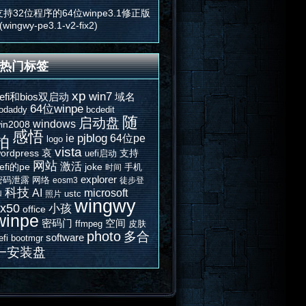
支持32位程序的64位winpe3.1修正版
(wingwy-pe3.1-v2-fix2)
热门标签
xp
win7
efi和bios双启动
域名
64位winpe
odaddy
bcdedit
随
启动盘
windows
in2008
感悟
ie
pjblog
64位pe
拍
logo
vista
哀
ordpress
支持
uefi启动
网站
激活
efi的pe
joke
手机
时间
explorer
密码泄露
网络
eosm3
徒步登
科技
AI
microsoft
山
ustc
照片
wingwy
x50
小孩
office
winpe
密码门
空间
ffmpeg
皮肤
photo
多合
software
efi
bootmgr
一安装盘