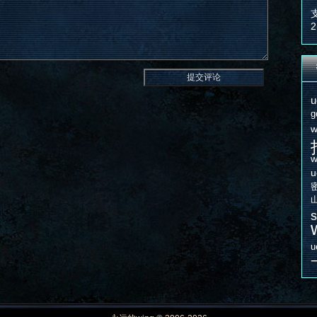
2
u
g
w
w
u
s
u