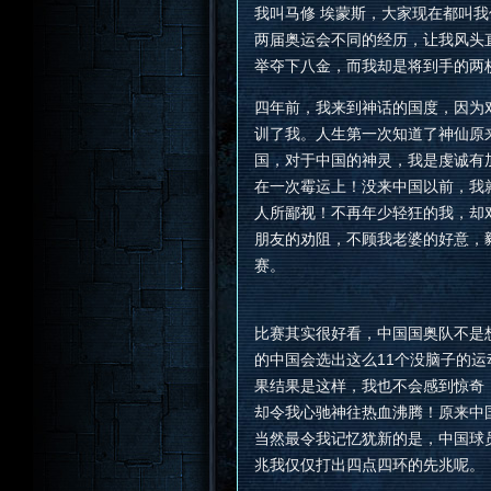
我叫马修 埃蒙斯，大家现在都叫
两届奥运会不同的经历，让我风头
举夺下八金，而我却是将到手的两
四年前，我来到神话的国度，因为
训了我。人生第一次知道了神仙原
国，对于中国的神灵，我是虔诚有
在一次霉运上！没来中国以前，我
人所鄙视！不再年少轻狂的我，却
朋友的劝阻，不顾我老婆的好意，
赛。
比赛其实很好看，中国国奥队不是
的中国会选出这么11个没脑子的
果结果是这样，我也不会感到惊奇，
却令我心驰神往热血沸腾！原来中
当然最令我记忆犹新的是，中国球
兆我仅仅打出四点四环的先兆呢。