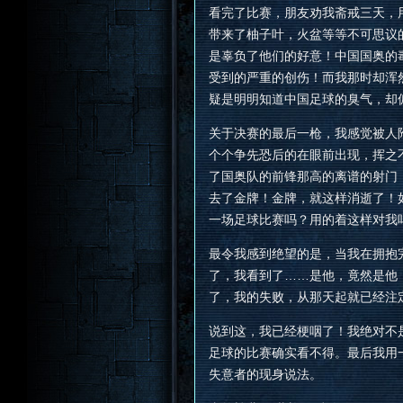
看完了比赛，朋友劝我斋戒三天，
带来了柚子叶，火盆等等不可思议
是辜负了他们的好意！中国国奥的
受到的严重的创伤！而我那时却浑
疑是明明知道中国足球的臭气，却
关于决赛的最后一枪，我感觉被人
个个争先恐后的在眼前出现，挥之
了国奥队的前锋那高的离谱的射门
去了金牌！金牌，就这样消逝了！
一场足球比赛吗？用的着这样对我
最令我感到绝望的是，当我在拥抱
了，我看到了……是他，竟然是他
了，我的失败，从那天起就已经注
说到这，我已经梗咽了！我绝对不
足球的比赛确实看不得。最后我用
失意者的现身说法。