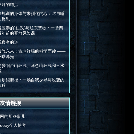
岁月的锚点
被规训的身体与未驯化的心：吃与睡
的反思
袁应泰的“仁政”与辽东悲歌：一堂四
百年前的开放风险课
观察者的道
紫气东来：古老祥瑞的科学面纱 ——
反曙暮光
徒步阳台山环线、马峦山环线和三水
线
徒步鲲鹏径：一场自我探寻与蜕变的
旅程
友情链接
E网的那些事儿
Feeey个人博客