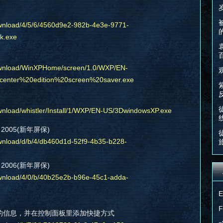
ownload/4/5/6/4560d9e2-982b-4e3e-9771-
k.exe
download/WinXPHome/screen/1.0/WXP/EN-
nter%20edition%20screen%20saver.exe
wnload/whistler/Install/1/WXP/EN-US/3DwindowsXP.exe
ack 2005(新年屏保)
ownload/d/b/4/db460d1d-52f9-4b35-b228-
ack 2006(新年屏保)
ownload/4/0/b/40b25e2b-b96e-45c1-adda-
读屏幕上的信息，并在控制面板里添加快捷方式