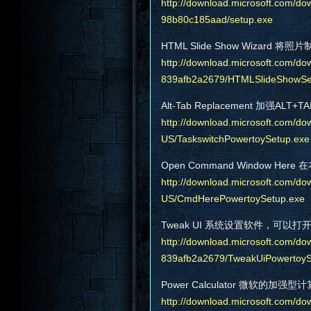
http://download.microsoft.com/d
98b80c185aad/setup.exe
HTML Slide Show Wizard
http://download.microsoft.com/do
839afb2a2679/HTMLSlideShowSe
Alt-Tab Replacement 加强ALT
http://download.microsoft.com/dow
US/TaskswitchPowertoySetup.exe
Open Command Window He
http://download.microsoft.com/dow
US/CmdHerePowertoySetup.exe
Tweak UI 系统设置软件，可以
http://download.microsoft.com/do
839afb2a2679/TweakUiPowertoyS
Power Calculator 微软的加强型
http://download.microsoft.com/dow