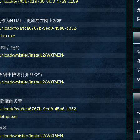
z
ownload/b/7/0/b7019730-0fa3-47a9-a159-
 将照片制作为HTML，更容易在网上发布
wnload/f/c/a/fca6767b-9ed9-45a6-b352-
tup.exe
+TAB组合键的
nload/whistler/Install/2/WXP/EN-
条
评
re 在右键中快速打开命令行
W
nload/whistler/Install/2/WXP/EN-
打开隐藏的设置
wnload/f/c/a/fca6767b-9ed9-45a6-b352-
w
etup.exe
r
计算器
r
nload/whistler/Install/2/WXP/EN-