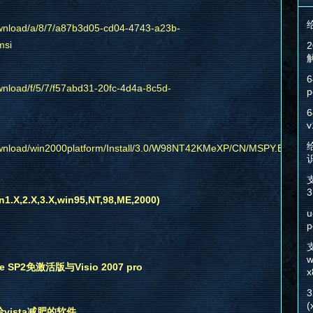
ownload/a/8/7/a87b3d05-cd04-4743-a23b-
msi
6
wnload/f/5/7/f57abd31-20fc-4d4a-8c5d-
p
6
v
给
download/win2000platform/Install/3.0/W98NT42KMeXP/CN/MSPY.EXE
3
2.X,3.X,win95,NT,98,ME,2000)
u
p
w
ise SP2免激活版与Visio 2007 pro
x
(
个给vista减肥的软件