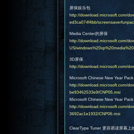
屏保娱乐包
http://download.microsoft.com/d
ed3ca074f4bb/screensaverfunpac
Media Center的屏保
http://download.microsoft.com/
US/windows%20xp%20media%20ce
3D屏保
http://download.microsoft.com/do
Microsoft Chinese New Year P
http://download.microsoft.com/d
be93462533e9/CNP05.msi
Microsoft Chinese New Year P
http://download.microsoft.com/d
3692ac1e1932/CNP06.msi
ClearType Tuner 更容易