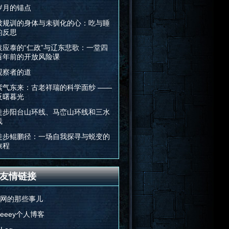
岁月的锚点
被规训的身体与未驯化的心：吃与睡
的反思
袁应泰的“仁政”与辽东悲歌：一堂四
百年前的开放风险课
观察者的道
紫气东来：古老祥瑞的科学面纱 ——
反曙暮光
徒步阳台山环线、马峦山环线和三水
线
徒步鲲鹏径：一场自我探寻与蜕变的
旅程
友情链接
E网的那些事儿
Feeey个人博客