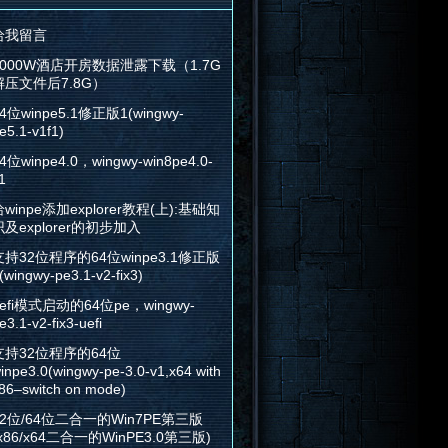
给我留言
2000W酒店开房数据泄露下载（1.7G
解压文件后7.8G）
4位winpe5.1修正版1(wingwy-
e5.1-v1f1)
4位winpe4.0，wingwy-win8pe4.0-
1
winpe添加explorer教程(上):基础知
识及explorer的初步加入
支持32位程序的64位winpe3.1修正版
(wingwy-pe3.1-v2-fix3)
efi模式启动的64位pe，wingwy-
e3.1-v2-fix3-uefi
支持32位程序的64位
inpe3.0(wingwy-pe-3.0-v1,x64 with
86–switch on mode)
32位/64位二合一的Win7PE第三版
x86/x64二合一的WinPE3.0第三版)