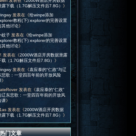
wen
发表在《
2000W酒店开房数据
泄露下载（1.7G解压文件后7.8G）
》
ingwy
发表在《
给winpe添加
xplorer教程(下):explorer的完善设置
与其他讨论
》
小蚊子
发表在《
给winpe添加
xplorer教程(下):explorer的完善设置
与其他讨论
》
李
发表在《
2000W酒店开房数据泄露
下载（1.7G解压文件后7.8G）
》
ingwy
发表在《
袁应泰的“仁政”与辽
东悲歌：一堂四百年前的开放风险
课
》
ateRover
发表在《
袁应泰的“仁政”
与辽东悲歌：一堂四百年前的开放风
险课
》
1as
发表在《
2000W酒店开房数据
泄露下载（1.7G解压文件后7.8G）
》
热门文章