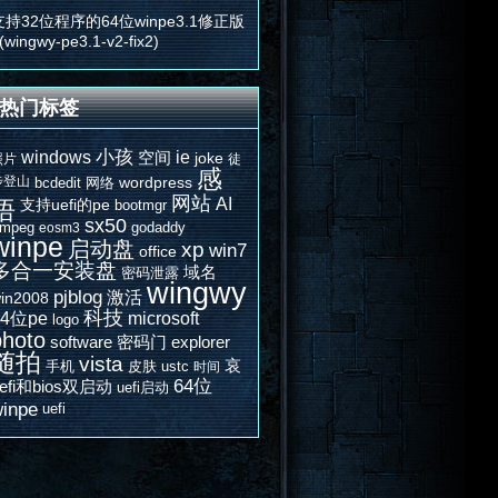
支持32位程序的64位winpe3.1修正版
(wingwy-pe3.1-v2-fix2)
热门标签
windows
小孩
ie
空间
joke
照片
徒
感
步登山
wordpress
bcdedit
网络
网站
AI
悟
支持uefi的pe
bootmgr
sx50
fmpeg
godaddy
eosm3
winpe
启动盘
xp
win7
office
多合一安装盘
域名
密码泄露
wingwy
pjblog
激活
in2008
科技
64位pe
microsoft
logo
photo
software
密码门
explorer
随拍
vista
哀
手机
皮肤
ustc
时间
64位
efi和bios双启动
uefi启动
inpe
uefi