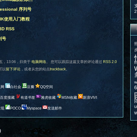
essional 序列号
2
AIK使用入门教程
D RSS
列号
五，13:06，归类于
电脑网络
。 您可以跟踪这篇文章的评论通过
RSS 2.0
f
您可以
留下评论
，或者从您的站点
trackback
。
w
人网
白社会
豆瓣
QQ空间
百度搜藏
有道书签
雅虎收藏
MSN收藏
新浪VIVI
u
发现
POCO
Myspace
发送邮件
w
）