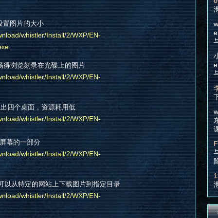
o
重新设置图片的大小
w
e
nload/whistler/Install/2/WXP/EN-
exe
e
r 可以流畅得浏览刻录在光碟上的图片
nload/whistler/Install/2/WXP/EN-
r 可以虚拟出四个桌面，资源耗用低
w
nload/whistler/Install/2/WXP/EN-
栏放大屏幕的一部分
F
nload/whistler/Install/2/WXP/EN-
1
时间设定可以从特定的网站上下载图片到指定目录
nload/whistler/Install/2/WXP/EN-