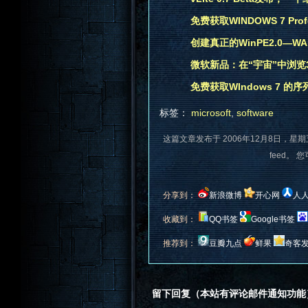
免费获取WINDOWS 7 Prof
创建真正的WinPE2.0—W
微软新品：在“宇宙”中浏览3
免费获取WIndows 7 的序
标签：
microsoft
,
software
这篇文章发布于 2006年12月8日，星期
feed。 
分享到：
新浪微博
开心网
人
收藏到：
QQ书签
Google书签
推荐到：
豆瓣九点
鲜果
奇客
留下回复（本站有评论邮件通知功能