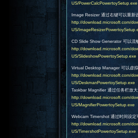
US/PowerCalcPowertoySetup.exe
Image Resizer 通过右键可以
http://download.microsoft.com/dow
US/ImageResizerPowertoySetup.
CD Slide Show Generato
http://download.microsoft.com/dow
US/SlideshowPowertoySetup.exe
Virtual Desktop Manage
http://download.microsoft.com/dow
US/DeskmanPowertoySetup.exe
Taskbar Magnifier 通过任务
http://download.microsoft.com/dow
US/MagnifierPowertoySetup.exe
Webcam Timershot 通过
http://download.microsoft.com/dow
US/TimershotPowertoySetup.exe