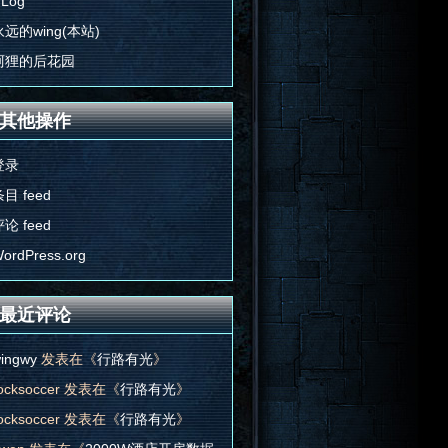
'Log
永远的wing(本站)
阿狸的后花园
其他操作
登录
目 feed
论 feed
ordPress.org
最近评论
ingwy
发表在《
行路有光
》
ocksoccer
发表在《
行路有光
》
ocksoccer
发表在《
行路有光
》