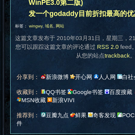
WinPE3.0第二版)
发一个godaddy目前折扣最高的
标签：
wingwy
,
域名
,
网站
这篇文章发布于 2010年03月31日，星期三，2
您可以跟踪这篇文章的评论通过
RSS 2.0
fee
从您的站点
trackback
分享到：
新浪微博
开心网
人人网
白社
收藏到：
QQ书签
Google书签
百度搜藏
MSN收藏
新浪VIVI
推荐到：
豆瓣九点
鲜果
奇客发现
POC
件