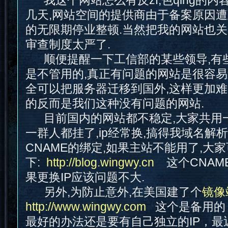
我这个网站怎么有反zf,色qing的内
几天,网站空间的提供商由于备案原因
的无限期停业整顿.当然把我的网站也关
审查制度太严了.
顺便提醒一下工信部的某些领导,有
是不管用的,真正有问题的网站是很容易
全可以把服务器迁移到国外,这样更加难
的反而是我们这种没有问题的网站.
目前国内的网站都不稳定,大家共用一个
一群人都挂了,ip经常换,搞得我域名解
CNAME的绑定,如果主站不能用了,大
下:
http://blog.wingwy.cn
这个CNAME
果更换IP应该问题不大.
另外,为防止意外,在美国建了个
镜像
http://www.wingwy.com
这个是备用的
最好的办法还是要有自己独立的IP，最近