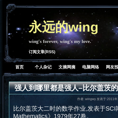
永远的wing
wing's forever, wing's my love.
订阅文章(RSS)
首页
个人杂记
文摘网摘
电脑网络
网友
强人到哪里都是强人–比尔盖茨的
作者: wingwy 发表于:2011年
比尔盖茨大二时的数学作业,发表于SCI期刊
Mathematics》1979年27卷。