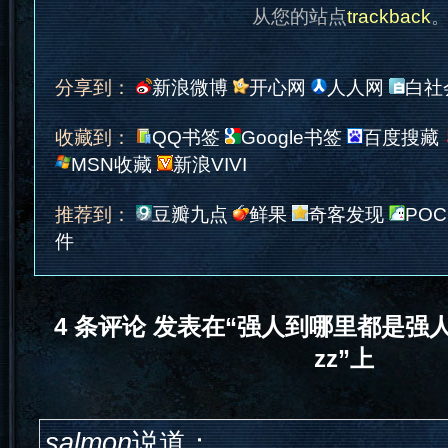
从您的站点
trackback
分享到：
新浪微博
开心网
人人网
白社
收藏到：
QQ书签
Google书签
百度搜藏
MSN收藏
新浪VIVI
推荐到：
豆瓣九点
鲜果
奇客发现
POC
件
4 条评论 发表在“强人到哪里都是强
zz”上
salmon
说道：