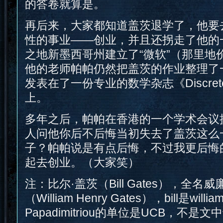
的答卷就算是。
再后来，大家都知道盖茨退学了，他要
性的事业——创业，并且还拐走了他的
之地新墨西哥州建立了“微软”（那里地
他的老师帕帕仍然把盖茨的作业整理了
发表在了一份专业的数学杂志《Discrete M
上。
多年之后，帕帕在香港的一个学术会议
人问他你后不后悔当初失去了盖茨这么
子？帕帕说是有点后悔，不过我更后悔
起去创业。（大家笑）
注：比尔·盖茨（Bill Gates），全名威
（William Henry Gates），bill是will
Papadimitriou的单位是UCB，不是