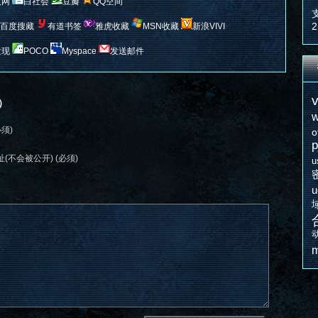
人网
白社会
豆瓣
QQ空间
2
百度搜藏
有道书签
雅虎收藏
MSN收藏
新浪VIVI
发现
POCO
Myspace
发送邮件
v
）
w
必须)
o
p
(不会被公开) (必须)
u
u
m