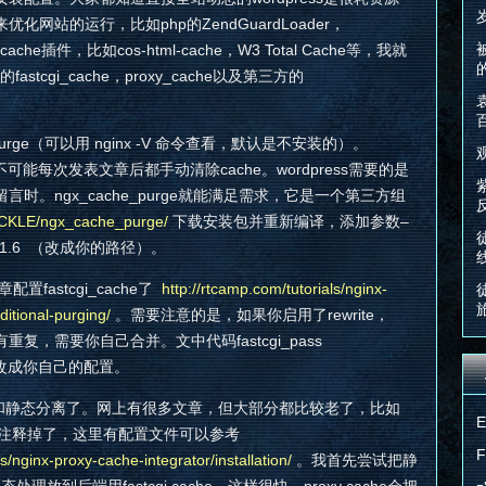
网站的运行，比如php的ZendGuardLoader，
的cache插件，比如cos-html-cache，W3 Total Cache等，我就
stcgi_cache，proxy_cache以及第三方的
purge（可以用 nginx -V 命令查看，默认是不安装的）。
你不可能每次发表文章后都手动清除cache。wordpress需要的是
时。ngx_cache_purge就能满足需求，它是一个第三方组
RiCKLE/ngx_cache_purge/
下载安装包并重新编译，添加参数–
urge-1.6 （改成你的路径）。
配置fastcgi_cache了
http://rtcamp.com/tutorials/nginx-
itional-purging/
。需要注意的是，如果你启用了rewrite，
} 可能会有重复，需要你自己合并。文中代码fastcgi_pass
ck;需要改成你自己的配置。
现动态和静态分离了。网上有很多文章，但大部分都比较老了，比如
可以把它注释掉了，这里有配置文件可以参考
s/nginx-proxy-cache-integrator/installation/
。我首先尝试把静