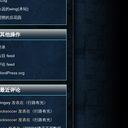
'Log
永远的wing(本站)
阿狸的后花园
其他操作
登录
目 feed
论 feed
ordPress.org
最近评论
ingwy
发表在《
行路有光
》
ocksoccer
发表在《
行路有光
》
ocksoccer
发表在《
行路有光
》