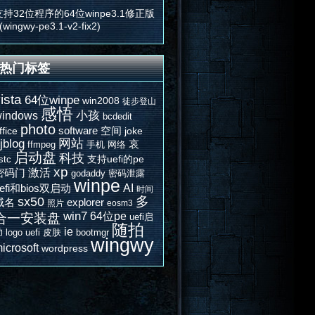
支持32位程序的64位winpe3.1修正版
(wingwy-pe3.1-v2-fix2)
热门标签
ista
64位winpe
win2008
徒步登山
感悟
indows
小孩
bcdedit
photo
software
空间
ffice
joke
网站
jblog
哀
ffmpeg
手机
网络
启动盘
科技
支持uefi的pe
stc
xp
激活
密码门
godaddy
密码泄露
winpe
AI
efi和bios双启动
时间
多
sx50
域名
explorer
照片
eosm3
win7
64位pe
合一安装盘
uefi启
随拍
ie
动
logo
uefi
皮肤
bootmgr
wingwy
icrosoft
wordpress