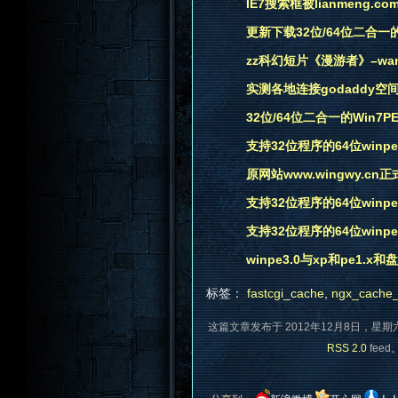
IE7搜索框被lianmeng.
更新下载32位/64位二合一的Wi
zz科幻短片《漫游者》–wand
实测各地连接godaddy空
32位/64位二合一的Win7PE
支持32位程序的64位winpe3.1
原网站www.wingwy.cn正
支持32位程序的64位winpe3.1
支持32位程序的64位winpe3.1
winpe3.0与xp和pe1.
标签：
fastcgi_cache
,
ngx_cache
这篇文章发布于 2012年12月8日，星期
RSS 2.0
feed