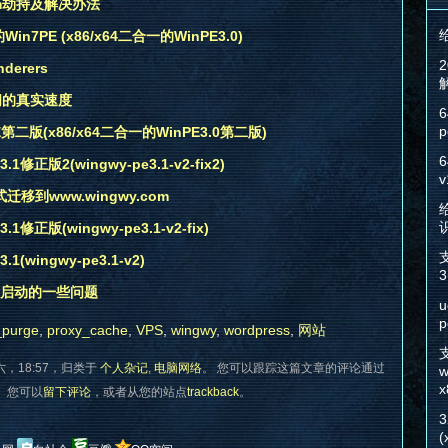
com劫持及解决办法
n7PE (x86/x64二合一的WinPE3.0)
erers
间的真实速度
6
p
第二版(x86/x64二合一的WinPE3.0第二版)
6
修正版2(wingwy-pe3.1-v2-fix2)
v
式迁移到www.wingwy.com
给
修正版(wingwy-pe3.1-v2-fix)
(wingwy-pe3.1-v2)
3
x和盘启动的一些问题
u
p
_purge
,
proxy_cache
,
VPS
,
wingwy
,
wordpress
,
网站
六，18:57，归类于
个人杂记
,
电脑网络
。 您可以跟踪这篇文章的评论通过
w
x
。 您可以
留下评论
，或者从您的站点
trackback
。
(