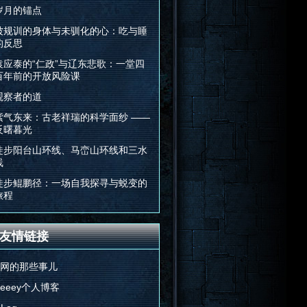
岁月的锚点
被规训的身体与未驯化的心：吃与睡
的反思
袁应泰的“仁政”与辽东悲歌：一堂四
百年前的开放风险课
观察者的道
紫气东来：古老祥瑞的科学面纱 ——
反曙暮光
徒步阳台山环线、马峦山环线和三水
线
徒步鲲鹏径：一场自我探寻与蜕变的
旅程
友情链接
E网的那些事儿
Feeey个人博客