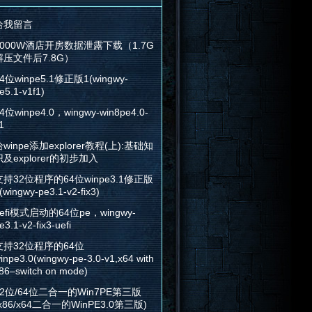
给我留言
2000W酒店开房数据泄露下载（1.7G
解压文件后7.8G）
4位winpe5.1修正版1(wingwy-
e5.1-v1f1)
4位winpe4.0，wingwy-win8pe4.0-
1
winpe添加explorer教程(上):基础知
识及explorer的初步加入
支持32位程序的64位winpe3.1修正版
(wingwy-pe3.1-v2-fix3)
efi模式启动的64位pe，wingwy-
e3.1-v2-fix3-uefi
支持32位程序的64位
inpe3.0(wingwy-pe-3.0-v1,x64 with
86–switch on mode)
32位/64位二合一的Win7PE第三版
x86/x64二合一的WinPE3.0第三版)