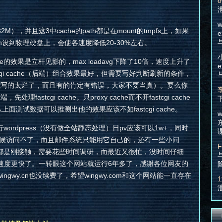
o
w
（32M），并且这3中cache的path都是在mount的tmpfs上，如果
e
e path设到物理硬盘上，会使各速度降低20-30%左右。
che的效果是立杆见影的，max loadavg下降了10倍，速度上升了
e
astcgi cache（后端）组合效果最好，但需要写好判断刷新的条件，
是我写的太烂了，而且有的肯定有错误，大家不要当真）。要么你
处理fastcgi cache。只proxy cache而不开fastcgi cache
从上面测试数据可以推测出他的效果应该不如fastcgi cache。
w
行wordpress（没有做全站静态处理）日pv应该可以1w+，同时
时候访问不了，而且邮件系统只能用它自己的，还有一些小问
F
西都是刚接触，需要花些时间调研，而最近又很忙，没时间仔细
速度更快了。一转眼这个网站就运行6年多了，感谢各位网友的
gwy.cn也没续费了，希望wingwy.com和这个网站能一直存在
1