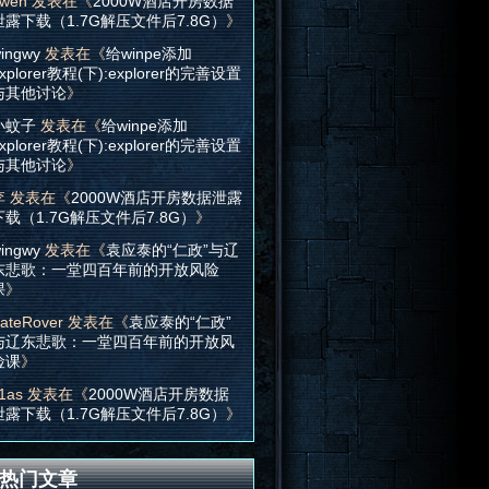
wen
发表在《
2000W酒店开房数据
泄露下载（1.7G解压文件后7.8G）
》
ingwy
发表在《
给winpe添加
xplorer教程(下):explorer的完善设置
与其他讨论
》
小蚊子
发表在《
给winpe添加
xplorer教程(下):explorer的完善设置
与其他讨论
》
李
发表在《
2000W酒店开房数据泄露
下载（1.7G解压文件后7.8G）
》
ingwy
发表在《
袁应泰的“仁政”与辽
东悲歌：一堂四百年前的开放风险
课
》
ateRover
发表在《
袁应泰的“仁政”
与辽东悲歌：一堂四百年前的开放风
险课
》
1as
发表在《
2000W酒店开房数据
泄露下载（1.7G解压文件后7.8G）
》
热门文章