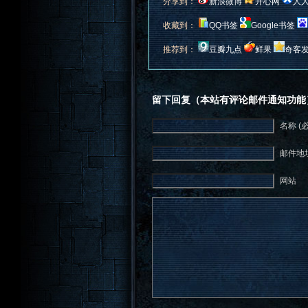
分享到：
新浪微博
开心网
人
收藏到：
QQ书签
Google书签
推荐到：
豆瓣九点
鲜果
奇客
留下回复（本站有评论邮件通知功能
名称 (
邮件地址
网站