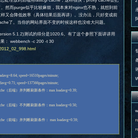
态处理放到后端用fastcgi cache，这样很快，proxy cache会把
z
ache了。然而purge似乎比较麻烦，我本来对nginx也不熟，就想到前
但这样又会降低效率（具体结果后面再讲）。没办法，只好变成前
roxy cache了。当你的网站界面不变的时候这样也没啥大问题。
s (Version 5.1.2)测试的得分是1020.6。有了这个参照下面讲讲用
webbench -c 200 -t 30
/2012_02_998.html
条
评
avg=8.64; speed=16510pages/minute;
W
vg=0.71; speed=137566pages/minute;
cache（后端）并判断刷新条件：max loadavg=0.39;
cache（后端）不判断刷新条件：max loadavg=0.50;
w
r
cache（前端）并判断刷新条件： max loadavg=0.59;
r