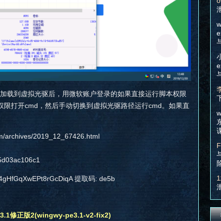
o
w
e
e
文件加载到虚拟光驱后，用微软账户登录的如果直接运行脚本权限
限打开cmd，然后手动切换到虚拟光驱路径运行cmd。如果直
w
。
archives/2019_12_67426.html
F
d03ac106c1
1
yiJ4gHfGqXwEPt8rGcDiqA 提取码: de5b
修正版2(wingwy-pe3.1-v2-fix2)