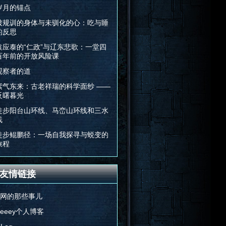
岁月的锚点
被规训的身体与未驯化的心：吃与睡
的反思
袁应泰的“仁政”与辽东悲歌：一堂四
百年前的开放风险课
观察者的道
紫气东来：古老祥瑞的科学面纱 ——
反曙暮光
徒步阳台山环线、马峦山环线和三水
线
徒步鲲鹏径：一场自我探寻与蜕变的
旅程
友情链接
E网的那些事儿
Feeey个人博客