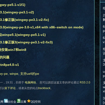
wy-pe5.1-v1f1)
(wingwy-pe3.1-v2)
修正版(wingwy-pe3.1-v2-fix)
6
ingwy-pe-3.0-v1,x64 with x86–switch on mode)
p
inpe5.1(wingwy-pe5.1-v1)
6
v
修正版3(wingwy-pe3.1-v2-fix3)
给
动安装win7和win8
到的问题
3
n8pe4.0-v1
u
wy-pe
,
winpe
,
支持uefi的pe
p
一，19:31，归类于
电脑网络
。 您可以跟踪这篇文章的评论通过
RSS 2.0
w
您可以
留下评论
，或者从您的站点
trackback
。
x
人网
白社会
豆瓣
QQ空间
(