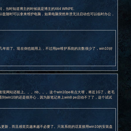
当时知道博主的时候就是博主的X64 WINPE.
，U盘随时可以拿来维护电脑，如果电脑突然奔溃无法启动也可以临时办公，
几年前了。现在倒也能用上，不过用pe维护系统的次数很少了，win10好
然发现网站还能上。。。nb。。。这个win10pe有点大呀，将近1G了，老毛
win10的还是很开心，因为新笔记本上win8 pe启动不了了，这个试试
么更新，而且感觉页越来越不必要了。只装系统的话直接用win10的安装盘