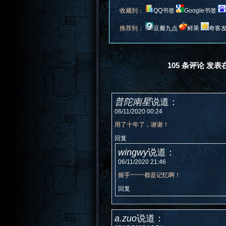
收藏到：
QQ书签
Google书签
推荐到：
豆瓣九点
鲜果
奇客
105 条评论 发表在
普陀南星
说道：
06/11/2020 00:24
用了十年了，谢谢！
回复
wingwy
说道：
06/11/2020 21:46
握手~~~~都是记忆啊！
回复
a.zuo
说道：