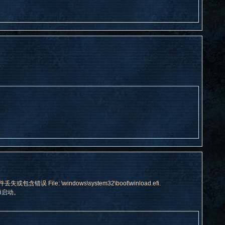
File: \windows\system32\boot\winload.efi.
efi启动。