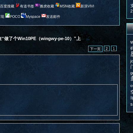
百度搜藏
有道书签
雅虎收藏
MSN收藏
新浪VIVI
2
发现
POCO
Myspace
发送邮件
“做了个Win10PE（wingwy-pe-10）”上
w
2
1
下一页
j
g
o
s