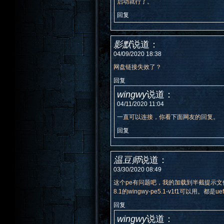
启动就行了。
回复
影默
说道：
04/09/2020 18:38
网盘链接失效了？
回复
wingwy
说道：
04/11/2020 11:04
一直可以连接，你看下面网友的回复。
回复
温豆师
说道：
03/30/2020 08:49
这个pe有问题吧，我的加载到半截提示文件丢失或包含错误 
8.1的wingwy-pe5.1-v1f1可以用。都是u
回复
wingwy
说道：