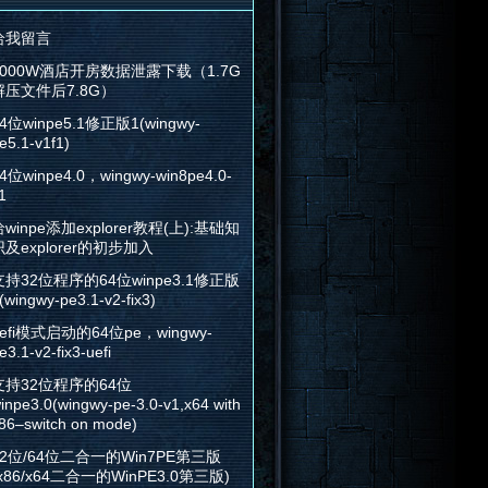
给我留言
2000W酒店开房数据泄露下载（1.7G
解压文件后7.8G）
4位winpe5.1修正版1(wingwy-
e5.1-v1f1)
4位winpe4.0，wingwy-win8pe4.0-
1
winpe添加explorer教程(上):基础知
识及explorer的初步加入
支持32位程序的64位winpe3.1修正版
(wingwy-pe3.1-v2-fix3)
efi模式启动的64位pe，wingwy-
e3.1-v2-fix3-uefi
支持32位程序的64位
inpe3.0(wingwy-pe-3.0-v1,x64 with
86–switch on mode)
32位/64位二合一的Win7PE第三版
x86/x64二合一的WinPE3.0第三版)