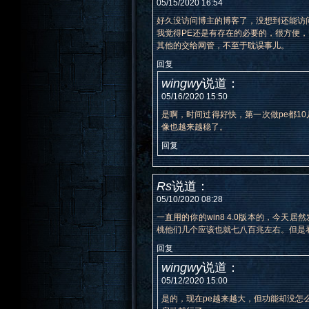
05/15/2020 16:54
好久没访问博主的博客了，没想到还能访问，
我觉得PE还是有存在的必要的，很方便
其他的交给网管，不至于耽误事儿。
回复
wingwy
说道：
05/16/2020 15:50
是啊，时间过得好快，第一次做pe都10
像也越来越稳了。
回复
Rs
说道：
05/10/2020 08:28
一直用的你的win8 4.0版本的，今天居
桃他们几个应该也就七八百兆左右。但是看到
回复
wingwy
说道：
05/12/2020 15:00
是的，现在pe越来越大，但功能却没怎