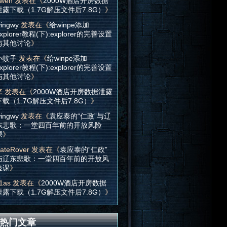
wen
发表在《
2000W酒店开房数据
泄露下载（1.7G解压文件后7.8G）
》
ingwy
发表在《
给winpe添加
xplorer教程(下):explorer的完善设置
与其他讨论
》
小蚊子
发表在《
给winpe添加
xplorer教程(下):explorer的完善设置
与其他讨论
》
李
发表在《
2000W酒店开房数据泄露
下载（1.7G解压文件后7.8G）
》
ingwy
发表在《
袁应泰的“仁政”与辽
东悲歌：一堂四百年前的开放风险
课
》
ateRover
发表在《
袁应泰的“仁政”
与辽东悲歌：一堂四百年前的开放风
险课
》
1as
发表在《
2000W酒店开房数据
泄露下载（1.7G解压文件后7.8G）
》
热门文章