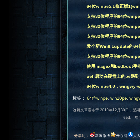
64位winpe5.1修正版1(wing
支持32位程序的64位winpe3.1
支持32位程序的64位winpe3.1
支持32位程序的64位winpe3.0(w
发个新Win8.1update的64位w
支持32位程序的64位winpe3.1
使用imagex和bcdboot手
uefi启动在硬盘上的pe遇
64位winpe4.0，wingwy-wi
标签：
64位winpe
,
win10pe
,
wing
这篇文章发布于 2019年12月30日，星期
feed。 
分享到：
新浪微博
开心网
人