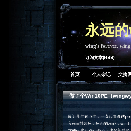
永远的w
wing's forever, wing
订阅文章(RSS)
首页
个人杂记
文摘
做了个Win10PE（wingwy
最近几年有点忙，一直没弄新的pe
入wim封装后，后面的win7，wi
本的pe也没多少必不可少的新功能。现