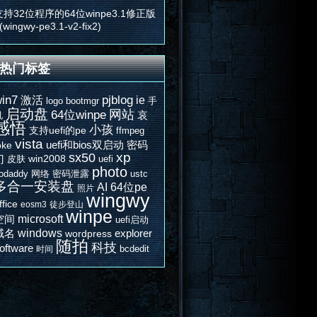
支持32位程序的64位winpe3.1修正版
(wingwy-pe3.1-v2-fix2)
热门标签
in7
激活
pjblog
ie
logo
bootmgr
手
启动盘
网站
64位winpe
哀
机
感悟
小孩
支持uefi的pe
ffmpeg
vista
uefi和bios双启动
密码
oke
xp
sx50
门
win2008
皮肤
uefi
photo
odaddy
网络
密码泄露
ustc
多合一安装盘
AI
64位pe
照片
wingwy
ffice
eosm3
徒步登山
winpe
microsoft
空间
uefi启动
windows
域名
explorer
wordpress
随拍
科技
oftware
bcdedit
时间