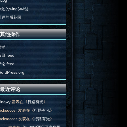
'Log
永远的wing(本站)
阿狸的后花园
其他操作
登录
目 feed
论 feed
ordPress.org
最近评论
ingwy
发表在《
行路有光
》
ocksoccer
发表在《
行路有光
》
ocksoccer
发表在《
行路有光
》