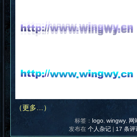
（更多…）
标签：
logo
,
wingwy
,
网
发布在
个人杂记
|
17 条评