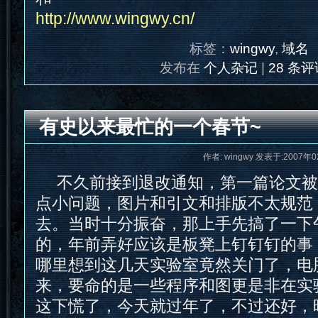
http://www.wingwy.cn/
标签：
wingwy
,
域名
发布在
个人杂记
|
28 条评
有史以来最忙的一个春节~
作者: wingwy 发表于:2007年0
不久前接到退改通知，第一篇论文被
点小问题，图片和引文和排版不太规范
去。当时十分振奋，那上手先搞了一下
的，年前弄好应该是板凳上钉钉钉的事
哪里想到这几天实验室竟然关门了，电
来，要命的是一些程序和图更是非在实
这下慌了，今天就过年了，不过还好，