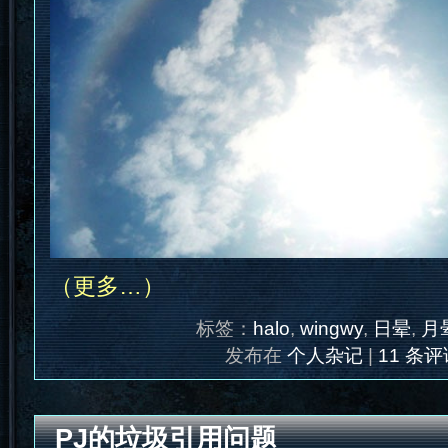
（更多…）
标签：
halo
,
wingwy
,
日晕
,
月
发布在
个人杂记
|
11 条评
PJ的垃圾引用问题