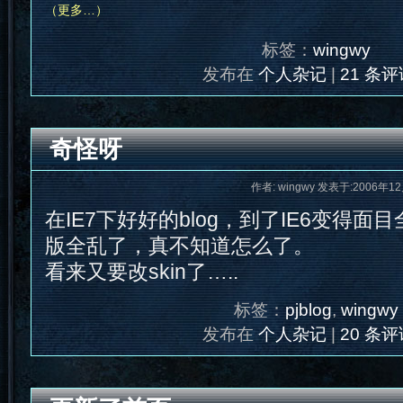
（更多…）
标签：
wingwy
发布在
个人杂记
|
21 条评
奇怪呀
作者: wingwy 发表于:2006年12
在IE7下好好的blog，到了IE6变得面
版全乱了，真不知道怎么了。
看来又要改skin了…..
标签：
pjblog
,
wingwy
发布在
个人杂记
|
20 条评