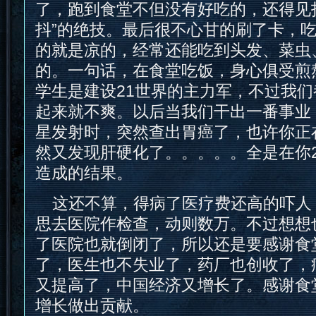
了，跑到食堂不但没有好吃的，还得见
抖”的绝技。最后很不心甘的刷了卡，
的就是凉的，经常还能吃到头发、菜虫
的。一句话，在食堂吃饭，身心俱受煎
学生是建设21世界的主力军，不过我
起来就不爽。以后当我们干出一番事业
星发射时，突然查出胃癌了，也许你正
然又发现肝硬化了。。。。。全是在你
造成的结果。
这还不算，得病了医疗费还高的吓人
思去医院作检查，动则数万。不过想想
了医院也就倒闭了，所以还是要感谢食
了，医生也不失业了，药厂也创收了，
又提高了，中国经济又增长了。感谢食
增长做出贡献。