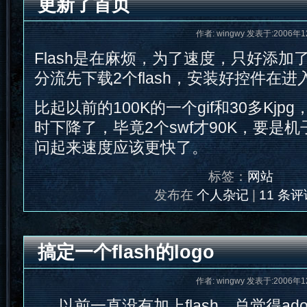
更新了首页
作者: wingwy 发表于:2006年1
Flash是在麻烦，为了速度，只好添加
分流先下载2个flash，安装好控件在进入def
比起以前的100K的一个gif和30多Kj
时下降了，毕竟2个swf才90K，要是机子
问起来速度应该更快了。
标签：
网站
发布在
个人杂记
|
11 条评
搞定一个flash的logo
作者: wingwy 发表于:2006年1
以前一直没有加上flash，总觉得ado