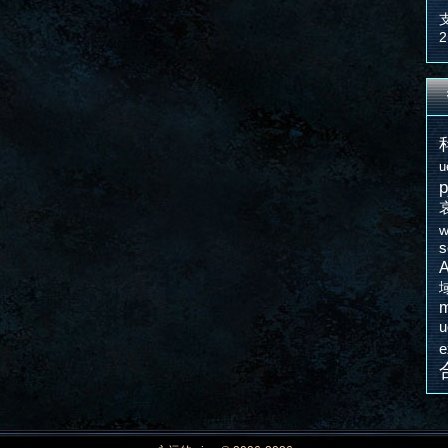
2
u
p
w
s
A
m
u
e