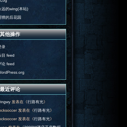
'Log
永远的wing(本站)
阿狸的后花园
其他操作
登录
目 feed
论 feed
ordPress.org
最近评论
ingwy
发表在《
行路有光
》
ocksoccer
发表在《
行路有光
》
ocksoccer
发表在《
行路有光
》