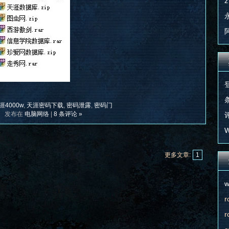
z
条
涯4000w
,
天涯密码下载
,
密码泄露
,
密码门
发布在
电脑网络
|
8 条评论 »
评
W
更多文章:
1
w
r
r