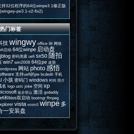
支持32位程序的64位winpe3.1修正版
(wingwy-pe3.1-v2-fix2)
热门标签
wingwy
科技
ie
office
网络
启动盘
64位winpe
efi启动
随拍
sx50
jblog
密码泄露
uefi
win7
64位pe
哀
win2008
皮肤
感悟
photo
网站
ordpress
oftware
支持uefi的pe
bcdedit
手机
I
小孩
windows
密码门
时间
照片
xp
域名
空间
joke
logo
ustc
icrosoft
激活
godaddy
徒步登山
efi和bios双启动
bootmgr
ffmpeg
winpe
vista
多
xplorer
eosm3
合一安装盘