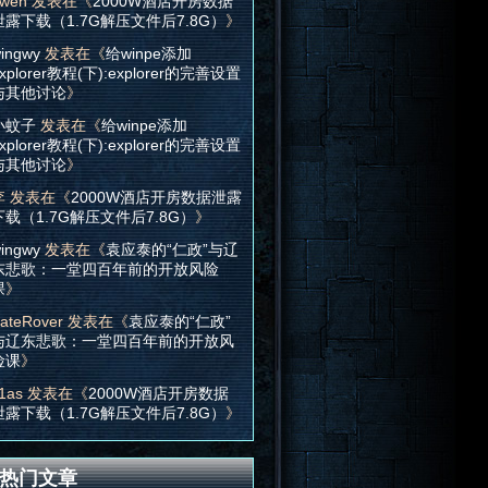
wen
发表在《
2000W酒店开房数据
泄露下载（1.7G解压文件后7.8G）
》
ingwy
发表在《
给winpe添加
xplorer教程(下):explorer的完善设置
与其他讨论
》
小蚊子
发表在《
给winpe添加
xplorer教程(下):explorer的完善设置
与其他讨论
》
李
发表在《
2000W酒店开房数据泄露
下载（1.7G解压文件后7.8G）
》
ingwy
发表在《
袁应泰的“仁政”与辽
东悲歌：一堂四百年前的开放风险
课
》
ateRover
发表在《
袁应泰的“仁政”
与辽东悲歌：一堂四百年前的开放风
险课
》
1as
发表在《
2000W酒店开房数据
泄露下载（1.7G解压文件后7.8G）
》
热门文章