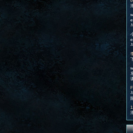
o
w
e
e
w
F
1