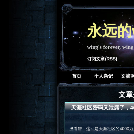
永远的w
wing's forever, wing
订阅文章(RSS)
首页
个人杂记
文摘
文章关
天涯社区密码又泄露了，4
没看错，这回是天涯社区的4000万