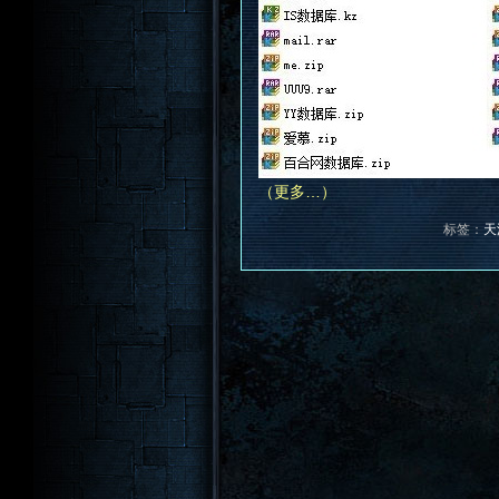
（更多…）
标签：
天