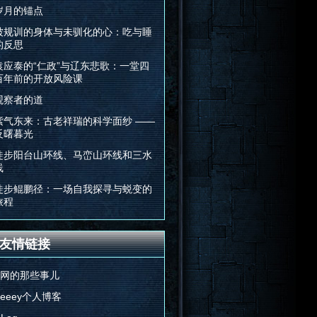
岁月的锚点
被规训的身体与未驯化的心：吃与睡
的反思
袁应泰的“仁政”与辽东悲歌：一堂四
百年前的开放风险课
观察者的道
紫气东来：古老祥瑞的科学面纱 ——
反曙暮光
徒步阳台山环线、马峦山环线和三水
线
徒步鲲鹏径：一场自我探寻与蜕变的
旅程
友情链接
E网的那些事儿
Feeey个人博客