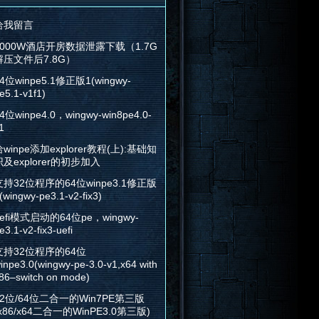
给我留言
2000W酒店开房数据泄露下载（1.7G
解压文件后7.8G）
4位winpe5.1修正版1(wingwy-
e5.1-v1f1)
4位winpe4.0，wingwy-win8pe4.0-
1
winpe添加explorer教程(上):基础知
识及explorer的初步加入
支持32位程序的64位winpe3.1修正版
(wingwy-pe3.1-v2-fix3)
efi模式启动的64位pe，wingwy-
e3.1-v2-fix3-uefi
支持32位程序的64位
inpe3.0(wingwy-pe-3.0-v1,x64 with
86–switch on mode)
32位/64位二合一的Win7PE第三版
x86/x64二合一的WinPE3.0第三版)