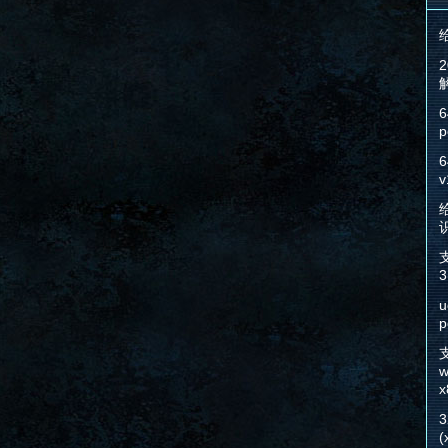
6
p
6
v
给
3
u
p
w
x
(