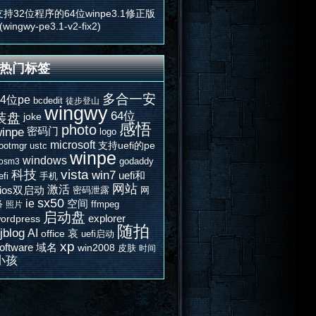
支持32位程序的64位winpe3.1修正版
(wingwy-pe3.1-v2-fix2)
热门标签
多合一安
64位pe
bcdedit
徒步登山
wingwy
64位
装盘
joke
感悟
photo
密码门
inpe
logo
microsoft
支持uefi的pe
ootmgr
ustc
winpe
windows
godaddy
osm3
vista
科技
win7
uefi和
efi
手机
网站
激活
bios双启动
密码泄露
网
sx50
ie
空间
络
ffmpeg
照片
启动盘
explorer
ordpress
随拍
jblog
AI
哀
office
uefi启动
xp
oftware
域名
win2008
皮肤
时间
小孩