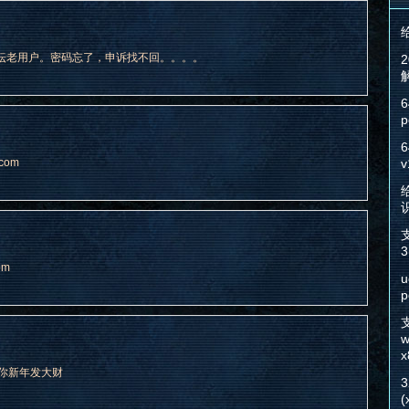
坛老用户。密码忘了，申诉找不回。。。。
6
p
6
com
v
给
3
om
u
p
w
x
，祝你新年发大财
(