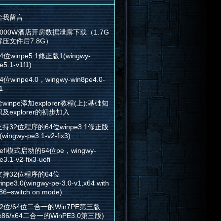
给我留言
2000W酒店开房数据泄露下载（1.7G
解压文件后7.8G）
4位winpe5.1修正版1(wingwy-
e5.1-v1f1)
4位winpe4.0，wingwy-win8pe4.0-
1
winpe添加explorer教程(上):基础知
识及explorer的初步加入
支持32位程序的64位winpe3.1修正版
(wingwy-pe3.1-v2-fix3)
efi模式启动的64位pe，wingwy-
e3.1-v2-fix3-uefi
支持32位程序的64位
inpe3.0(wingwy-pe-3.0-v1,x64 with
86–switch on mode)
32位/64位二合一的Win7PE第三版
x86/x64二合一的WinPE3.0第三版)