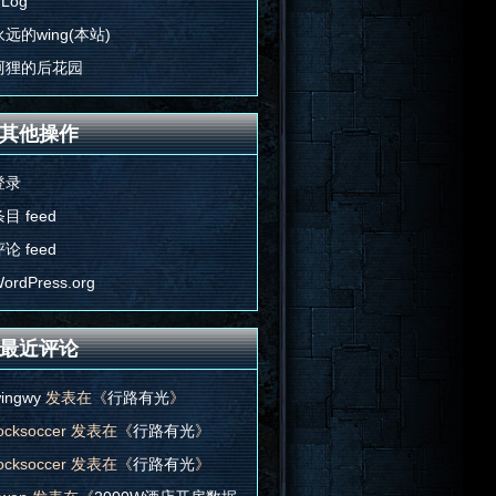
'Log
永远的wing(本站)
阿狸的后花园
其他操作
登录
目 feed
论 feed
ordPress.org
最近评论
ingwy
发表在《
行路有光
》
ocksoccer
发表在《
行路有光
》
ocksoccer
发表在《
行路有光
》