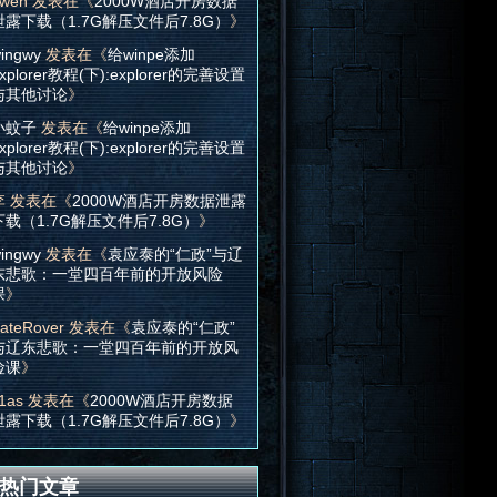
wen
发表在《
2000W酒店开房数据
泄露下载（1.7G解压文件后7.8G）
》
ingwy
发表在《
给winpe添加
xplorer教程(下):explorer的完善设置
与其他讨论
》
小蚊子
发表在《
给winpe添加
xplorer教程(下):explorer的完善设置
与其他讨论
》
李
发表在《
2000W酒店开房数据泄露
下载（1.7G解压文件后7.8G）
》
ingwy
发表在《
袁应泰的“仁政”与辽
东悲歌：一堂四百年前的开放风险
课
》
ateRover
发表在《
袁应泰的“仁政”
与辽东悲歌：一堂四百年前的开放风
险课
》
1as
发表在《
2000W酒店开房数据
泄露下载（1.7G解压文件后7.8G）
》
热门文章