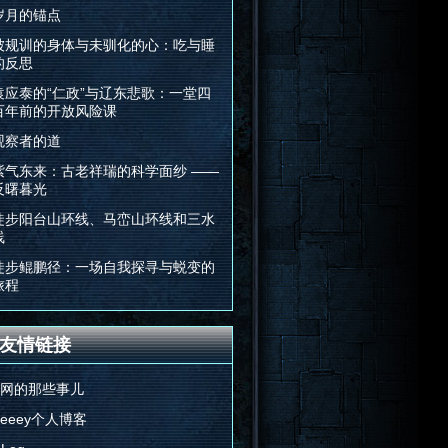
岁月的锚点
被规训的身体与未驯化的心：吃与睡
的反思
袁应泰的“仁政”与辽东悲歌：一堂四
百年前的开放风险课
观察者的道
紫气东来：古老祥瑞的科学面纱 ——
反曙暮光
徒步阳台山环线、马峦山环线和三水
线
徒步鲲鹏径：一场自我探寻与蜕变的
旅程
友情链接
E网的那些事儿
Feeey个人博客