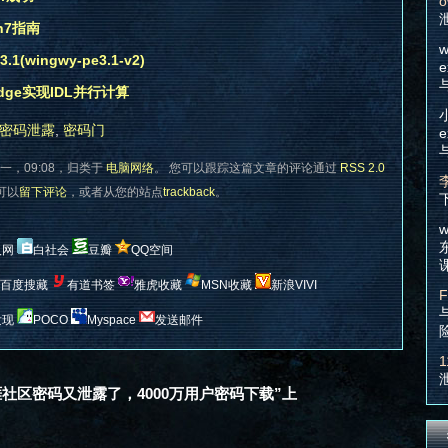
o
n7指南
w
(wingwy-pe3.1-v2)
e
idge实现IDL并行计算
密码泄露
,
密码门
e
一，09:08，归类于
电脑网络
。 您可以跟踪这篇文章的评论通过
RSS 2.0
您可以
留下评论
，或者从您的站点
trackback
。
w
人网
白社会
豆瓣
QQ空间
百度搜藏
有道书签
雅虎收藏
MSN收藏
新浪VIVI
F
发现
POCO
Myspace
发送邮件
1
天涯社区密码又泄露了，4000万用户密码下载”上