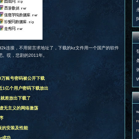
z
ed2k连接，不用留言求地址了，下载的kz文件用一个国产的软件
吧。哎，悲剧的2011年。
条
评
00万账号密码被公开下载
W
近1亿个用户密码下载放出
，就差放出下载了
虚无主义的网络激荡
w
序
r
x64版的安装及性能
r
er成功