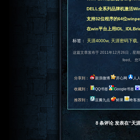
DELL全系列品牌机激活Wi
支持32位程序的64位winpe3.1
在win平台上用IDL_IDLBr
标签：
天涯4000w
,
天涯密码下载
,
这篇文章发布于 2011年12月26日，星期
feed。 
分享到：
新浪微博
开心网
人
收藏到：
QQ书签
Google书签
推荐到：
豆瓣九点
鲜果
奇客
8 条评论 发表在“