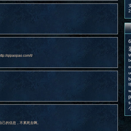
2
w
ipaopao.com/t/
b
e
u
w
p
s
自己的信息，不累死去啊。