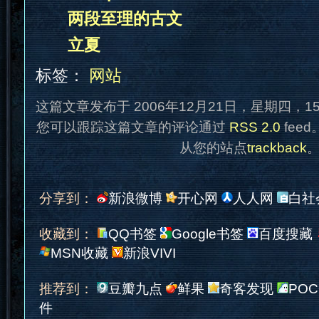
两段至理的古文
立夏
标签：
网站
这篇文章发布于 2006年12月21日，星期四，1
您可以跟踪这篇文章的评论通过
RSS 2.0
fee
从您的站点
trackback
分享到：
新浪微博
开心网
人人网
白社
收藏到：
QQ书签
Google书签
百度搜藏
MSN收藏
新浪VIVI
推荐到：
豆瓣九点
鲜果
奇客发现
POC
件