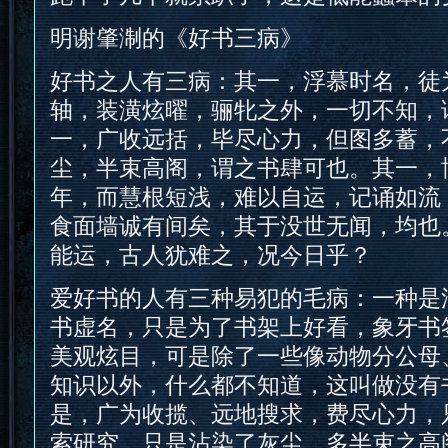
明谢肇淛的《好书三病》
好书之人有三病：其一，浮慕时名，徒
轴，装潢炫曜，骊牝之外，一切不知，
一，广收远括，毕尽心力，但图多蓄，
尘，半束高阁，谓之书肆可也。其一，
年，而慧根短浅，难以自运，记诵如流
食面墙诚有间矣，其于没世无闻，均也
能运，古人犹难之，况今日乎？
爱好书的人有三种易犯的毛病：一种是
书虚名，只是为了书架上好看，象牙书
美观炫目，可是除了一些像动物分公母
知识以外，什么都不知道，这叫做没有
是，广为收揽、远地搜求，费尽心力，
索研究，只是沾染了灰尘，多半束之高