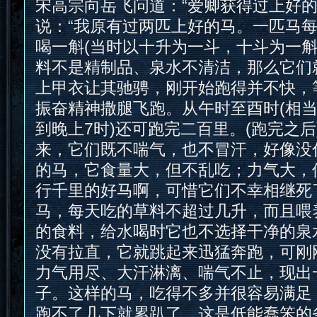
宋高宗向岳飞问道：“爱卿获得过上好的
说：“我原有过两匹上好的马。一匹马
喝一斛
(当时以十升为一斗，十斗为一斛
料不是精制品、泉水不清洁，那么它们
上甲衣让其驰骋，刚开始跑得并不快，
振奋精神撒腿飞跑。从午时至酉时(相当
到晚上7时)还可跑完二百里。(跑完之
来，它们既不喘气，也不冒汗，好像没
的马，它食量大，但不乱吃；力气大，
行千里的好马啊，可惜它们不幸相继死
马，每天吃的草料不超过几升，而且喂
的食料，给水喝时它也不选择干净的泉水
没有拉直，它就跳起来迅猛奔跑，可刚
力气用尽、大汗淋漓、喘气不止，现出
子。这样的马，吃得不多并很容易满足
跑不了几下就累趴了，这是低能蠢笨的