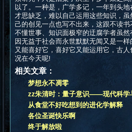
以了。一种是，广学多记，一年到头地
才思缺乏，难以自己运用这些知识，虽
己的创见一点也写不出来，这跟不读书
不懂世事、知识面极窄的迂腐学者虽然
因无益于社会而永世默默无闻又是一样
又能喜好它，喜好它又能运用它，古人
况在今天呢!
相关文章：
梦想永不凋零
zz朱清时：量子意识——现代科学
从食堂不好吃想到的进化学解释
各位圣诞快乐啊
终于解放啦