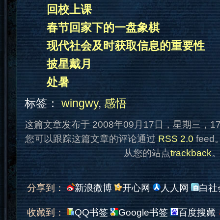
回校上课
春节回家下的一盘象棋
现代社会及时获取信息的重要性
披星戴月
处暑
标签：
wingwy
,
感悟
这篇文章发布于 2008年09月17日，星期三，1
您可以跟踪这篇文章的评论通过
RSS 2.0
fee
从您的站点
trackback
分享到：
新浪微博
开心网
人人网
白社
收藏到：
QQ书签
Google书签
百度搜藏