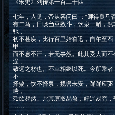
《宋史》列传第一百二十四
……
七年，入见，帝从容问曰 ：“卿得良马否
有二马，日啖刍豆数斗，饮泉一斛，然
驰，
初不甚疾，比行百里始奋迅，自午至酉
甲
而不息不汗，若无事然。此其受大而不
逞，
致远之材也。不幸相继以死。今所乘者
不
择粟，饮不择泉，揽辔未安，踊踊疾驱
喘，
殆欲毙然。此其寡取易盈，好逞易穷，驽
……