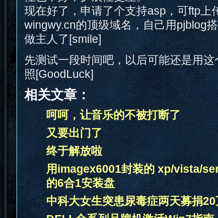
现在好了，申请了个支持asp，可ftp
wingwy.cn的顶级域名，自己用pjbl
做主人了[smile]
先测试一段时间吧，以后可能还是用这
照[GoodLuck]
相关文章：
呵呵，让音乐的不被打断了
又要出门了
终于解放啦
用imagex6001封装的 xp/vista/ser
的6合1安装盘
中科大女生突患尿毒症两天募捐20