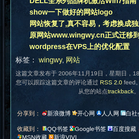
DELL全系列品牌机激活Win7指南
show一下做好的网站logo
网站恢复了,真不容易，考虑换成独
原网站www.wingwy.cn正式迁移到w
wordpress在VPS上的优化配置
标签：
wingwy
,
网站
这篇文章发布于 2006年11月19日，星期日，1
您可以跟踪这篇文章的评论通过
RSS 2.0
fee
从您的站点
trackback
分享到：
新浪微博
开心网
人人网
白社
收藏到：
QQ书签
Google书签
百度搜藏
MSN收藏
新浪VIVI