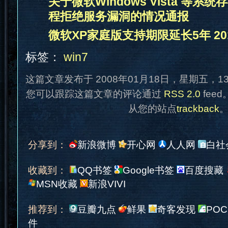
关于微软Windows Vista 等系
程拒绝服务漏洞的情况通报
微软XP家庭版支持期限延长5年 20
标签：
win7
这篇文章发布于 2008年01月18日，星期五，1
您可以跟踪这篇文章的评论通过
RSS 2.0
fee
从您的站点
trackback
分享到：
新浪微博
开心网
人人网
白社
收藏到：
QQ书签
Google书签
百度搜藏
MSN收藏
新浪VIVI
推荐到：
豆瓣九点
鲜果
奇客发现
POC
件