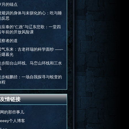
岁月的锚点
被规训的身体与未驯化的心：吃与睡
的反思
袁应泰的“仁政”与辽东悲歌：一堂四
百年前的开放风险课
观察者的道
紫气东来：古老祥瑞的科学面纱 ——
反曙暮光
徒步阳台山环线、马峦山环线和三水
线
徒步鲲鹏径：一场自我探寻与蜕变的
旅程
友情链接
E网的那些事儿
Feeey个人博客