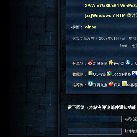
XP/Win7/x86/x64 Win
[zz]Windows 7 RTM
标签：
winpe
这篇文章发布于 2007年01月7日，星期
feed。 
分享到：
新浪微博
开心网
人
收藏到：
QQ书签
Google书签
推荐到：
豆瓣九点
鲜果
奇客
留下回复（本站有评论邮件通知功能
名称 (
邮件地址