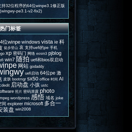
支持32位程序的64位winpe3.1修正版
(wingwy-pe3.1-v2-fix2)
热门标签
vista
科
64位winpe
windows
ie
哀
技
支持uefi的pe
手机
徒步登山
xp
pjblog
密码门
ogo
网络
eosm3
随拍
win7
uefi和bios双启动
efi
winpe
网站
godaddy
wingwy
64位pe
激
uefi启动
sx50
AI
活
office
皮肤
bootmgr
时间
启动盘
小孩
cdedit
ustc
photo
oftware
密码泄露
照片
感悟
域名
wordpress
joke
fmpeg
多合一
microsoft
空间
explorer
安装盘
win2008