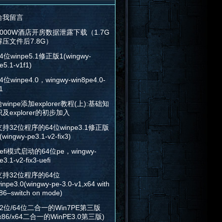
给我留言
2000W酒店开房数据泄露下载（1.7G
解压文件后7.8G）
4位winpe5.1修正版1(wingwy-
e5.1-v1f1)
4位winpe4.0，wingwy-win8pe4.0-
1
winpe添加explorer教程(上):基础知
识及explorer的初步加入
支持32位程序的64位winpe3.1修正版
(wingwy-pe3.1-v2-fix3)
efi模式启动的64位pe，wingwy-
e3.1-v2-fix3-uefi
支持32位程序的64位
inpe3.0(wingwy-pe-3.0-v1,x64 with
86–switch on mode)
32位/64位二合一的Win7PE第三版
x86/x64二合一的WinPE3.0第三版)