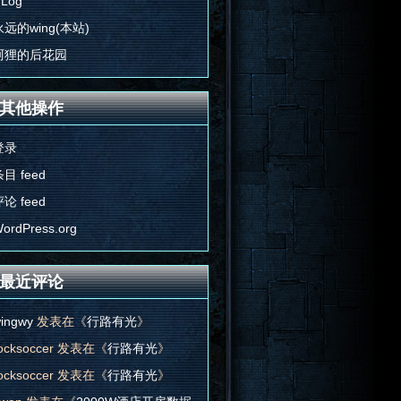
'Log
永远的wing(本站)
阿狸的后花园
其他操作
登录
目 feed
论 feed
ordPress.org
最近评论
ingwy
发表在《
行路有光
》
ocksoccer
发表在《
行路有光
》
ocksoccer
发表在《
行路有光
》