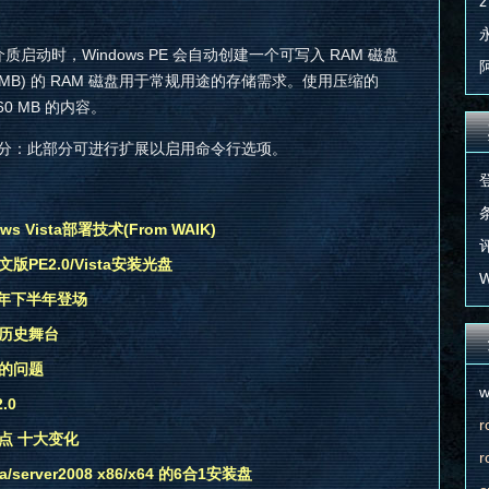
z
启动时，Windows PE 会自动创建一个可写入 RAM 磁盘
 (MB) 的 RAM 磁盘用于常规用途的存储需求。使用压缩的
60 MB 的内容。
.ini 中的部分：此部分可进行扩展以启用命令行选项。
条
s Vista部署技术(From WAIK)
评
版PE2.0/Vista安装光盘
W
09年下半年登场
出历史舞台
到的问题
w
.0
r
不同点 十大变化
r
/server2008 x86/x64 的6合1安装盘