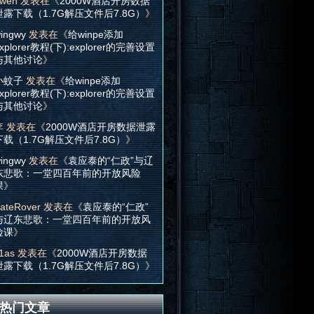
wen
发表在《
2000W酒店开房数据
泄露下载（1.7G解压文件后7.8G）
》
ingwy
发表在《
给winpe添加
xplorer教程(下):explorer的完善设置
与其他讨论
》
小蚊子
发表在《
给winpe添加
xplorer教程(下):explorer的完善设置
与其他讨论
》
李
发表在《
2000W酒店开房数据泄露
下载（1.7G解压文件后7.8G）
》
ingwy
发表在《
袁应泰的“仁政”与辽
东悲歌：一堂四百年前的开放风险
课
》
ateRover
发表在《
袁应泰的“仁政”
与辽东悲歌：一堂四百年前的开放风
险课
》
1as
发表在《
2000W酒店开房数据
泄露下载（1.7G解压文件后7.8G）
》
热门文章