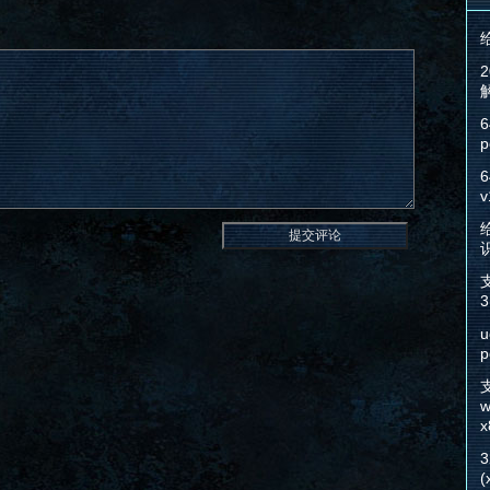
6
p
6
v
给
3
u
p
w
x
(