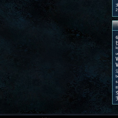
2
l
u
b
s
f