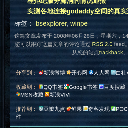
程拒绝服务漏洞的情况通报
实测各地连接godaddy空间的真实
标签：
bsexplorer
,
winpe
这篇文章发布于 2008年06月28日，星期六，1
您可以跟踪这篇文章的评论通过
RSS 2.0
fee
从您的站点
trackback
分享到：
新浪微博
开心网
人人网
白社
收藏到：
QQ书签
Google书签
百度搜藏
MSN收藏
新浪VIVI
推荐到：
豆瓣九点
鲜果
奇客发现
POC
件