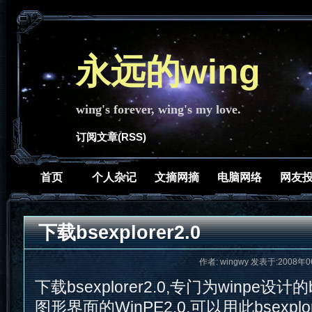
永远的wing
wing's forever, wing's my love.
订阅文章(RSS)
首页
个人杂记
文摘网摘
电脑网络
网友
下载bsexplorer2.0
作者: wingwy 发表于:2008年0
下载bsexplorer2.0,专门为winpe设计的
图形界面的WinPE2.0,可以用此bsexpl