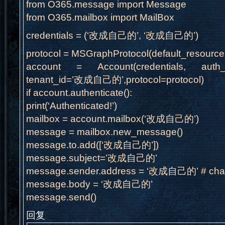
from O365.message import Message
from O365.mailbox import MailBox
credentials = (‘改成自己的’, ‘改成自己的’)
protocol = MSGraphProtocol(default_resou
account = Account(credentials, auth_flo
tenant_id=’改成自己的’,protocol=protocol)
if account.authenticate():
print(‘Authenticated!’)
mailbox = account.mailbox(‘改成自己的’)
message = mailbox.new_message()
message.to.add([‘改成自己的’])
message.subject=’改成自己的’
message.sender.address = ‘改成自己的’ # chang
message.body = ‘改成自己的’
message.send()
回复