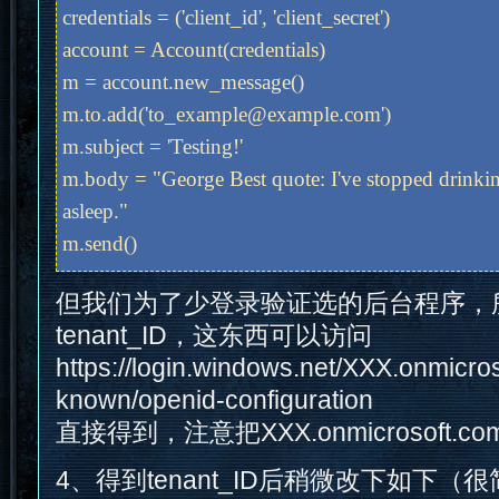
credentials = ('client_id', 'client_secret')
account = Account(credentials)
m = account.new_message()
m.to.add('to_example@example.com')
m.subject = 'Testing!'
m.body = "George Best quote: I've stopped drinkin
asleep."
m.send()
但我们为了少登录验证选的后台程序，
tenant_ID，这东西可以访问
https://login.windows.net/XXX.onmicros
known/openid-configuration
直接得到，注意把XXX.onmicrosoft.
4、得到tenant_ID后稍微改下如下