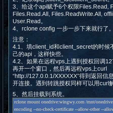
3、给这个api赋予6个权限Files.Read, Fil
Files.Read.All, Files.ReadWrite.All, off
User.Read。
4、rclone config 一步一步下来就行了
注意：
4.1、填client_id和client_secr
己的api，这样快些。
4.2、如果在远程vps上遇到授权回调127
再开一个窗口，然后再远程vps上curl
“http://127.0.0.1/XXXXXX”得
开连接。遇到转跳授权同样可以用curl
5、然后挂载到系统。
rclone mount onedrive:wingwy.com /mnt/onedrive -
encoding --no-check-certificate --allow-other --a