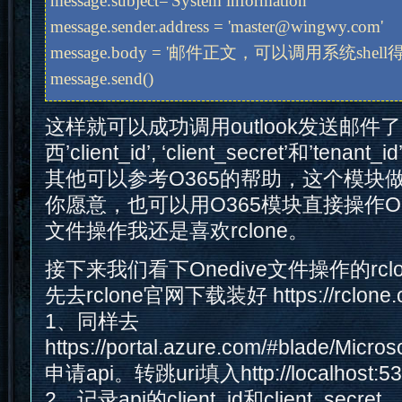
message.subject='System information'
message.sender.address = 'master@wingwy.com'
message.body = '邮件正文，可以调用系统shel
message.send()
这样就可以成功调用outlook发送邮
西’client_id’, ‘client_secret’和’tenant_i
其他可以参考O365的帮助，这个模块
你愿意，也可以用O365模块直接操作On
文件操作我还是喜欢rclone。
接下来我们看下Onedive文件操作的rclo
先去rclone官网下载装好 https://rclone.o
1、同样去
https://portal.azure.com/#blade/Micro
申请api。转跳uri填入http://localhost:53
2、记录api的client_id和client_secret。