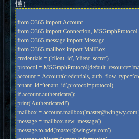
懂）
from O365 import Account
from O365 import Connection, MSGraphProtocol
from O365.message import Message
from O365.mailbox import MailBox
credentials = ('client_id', 'client_secret')
protocol = MSGraphProtocol(default_resource='
account = Account(credentials, auth_flow_type='cre
tenant_id='tenant_id',protocol=protocol)
if account.authenticate():
print('Authenticated!')
mailbox = account.mailbox('master@wingwy.com'
message = mailbox.new_message()
message.to.add('master@wingwy.com')