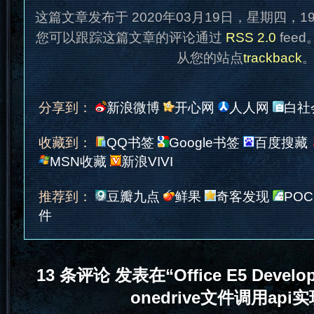
这篇文章发布于 2020年03月19日，星期四，1
您可以跟踪这篇文章的评论通过
RSS 2.0
fee
从您的站点
trackback
分享到：
新浪微博
开心网
人人网
白社
收藏到：
QQ书签
Google书签
百度搜藏
MSN收藏
新浪VIVI
推荐到：
豆瓣九点
鲜果
奇客发现
POC
件
13 条评论 发表在“Office E5 Devel
onedrive文件调用api