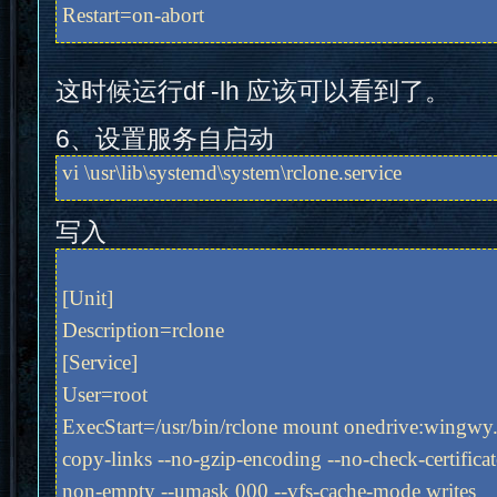
Restart=on-abort
这时候运行df -lh 应该可以看到了。
6、设置服务自启动
vi \usr\lib\systemd\system\rclone.service
写入
[Unit]
Description=rclone
[Service]
User=root
ExecStart=/usr/bin/rclone mount onedrive:wingwy.
copy-links --no-gzip-encoding --no-check-certificat
non-empty --umask 000 --vfs-cache-mode writes