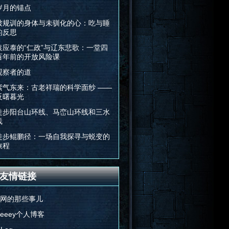
岁月的锚点
被规训的身体与未驯化的心：吃与睡
的反思
袁应泰的“仁政”与辽东悲歌：一堂四
百年前的开放风险课
观察者的道
紫气东来：古老祥瑞的科学面纱 ——
反曙暮光
徒步阳台山环线、马峦山环线和三水
线
徒步鲲鹏径：一场自我探寻与蜕变的
旅程
友情链接
E网的那些事儿
Feeey个人博客