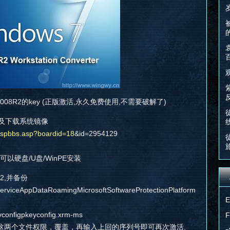
08R2的key (正版激活,永久免费使用,不需要破解了)
Y及下载系统镜像
dispbbs.asp?boardid=18
&id=2954129
以硬盘/U盘/WinPE安装
2,并备份
erviceAppDataRoamingMicrosoftSoftwareProtectionPlatform
configpkeyconfig.xrm-ms
这两个文件权限，覆盖，再输入上回的序列号即可再次激活.