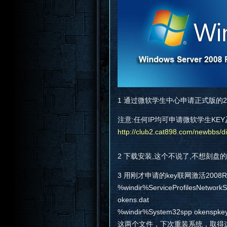
1 通过微软学生中心申请正式版的20
注意:任何IP均可申请微软学生KE
http://club2.cat898.com/newbbs/
2 下载安装,这个不说了,不想刻盘的可
3 用刚才申请的key联网激活2008R
%windir%ServiceProfilesNetworkS
okens.dat
%windir%System32spp okenspkey
这两个文件，下次重装系统，取得