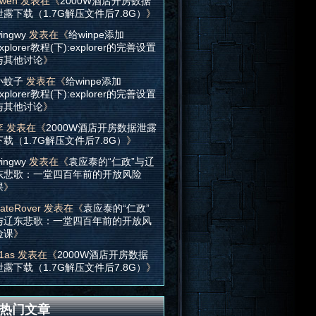
wen
发表在《
2000W酒店开房数据
泄露下载（1.7G解压文件后7.8G）
》
ingwy
发表在《
给winpe添加
xplorer教程(下):explorer的完善设置
与其他讨论
》
小蚊子
发表在《
给winpe添加
xplorer教程(下):explorer的完善设置
与其他讨论
》
李
发表在《
2000W酒店开房数据泄露
下载（1.7G解压文件后7.8G）
》
ingwy
发表在《
袁应泰的“仁政”与辽
东悲歌：一堂四百年前的开放风险
课
》
ateRover
发表在《
袁应泰的“仁政”
与辽东悲歌：一堂四百年前的开放风
险课
》
1as
发表在《
2000W酒店开房数据
泄露下载（1.7G解压文件后7.8G）
》
热门文章