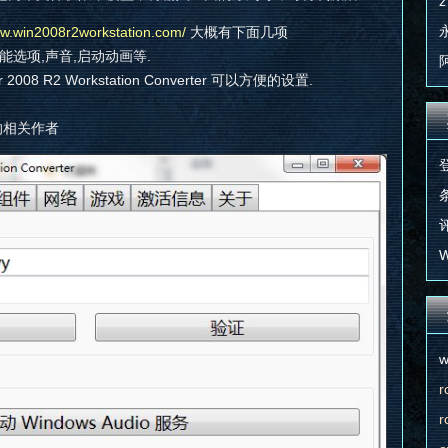
z
ww.win2008r2workstation.com/
大概有下面几项
性能选项,声音,启动动画等.
008 R2 Workstation Converter 可以方便的设置.
的相关作者
条
评
W
w
r
r