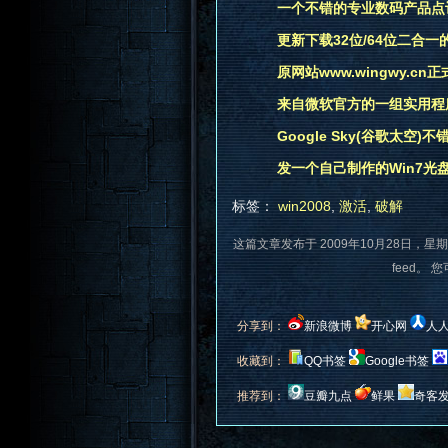
一个不错的专业数码产品点
更新下载32位/64位二合一的Wi
原网站www.wingwy.cn正
来自微软官方的一组实用程
Google Sky(谷歌太空)
发一个自己制作的Win7光
标签：
win2008
,
激活
,
破解
这篇文章发布于 2009年10月28日，星期
feed。 
分享到：
新浪微博
开心网
人
收藏到：
QQ书签
Google书签
推荐到：
豆瓣九点
鲜果
奇客