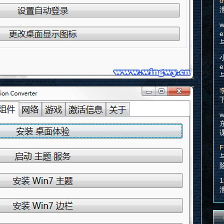
o
w
e
e
w
F
1