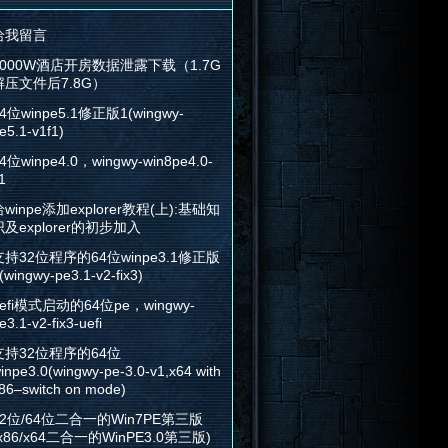
给我留言
2000W酒店开房数据泄露下载（1.7G
解压文件后7.8G）
4位winpe5.1修正版1(wingwy-
e5.1-v1f1)
4位winpe4.0，wingwy-win8pe4.0-
1
winpe添加explorer教程(上):基础知
识及explorer的初步加入
支持32位程序的64位winpe3.1修正版
(wingwy-pe3.1-v2-fix3)
efi模式启动的64位pe，wingwy-
e3.1-v2-fix3-uefi
支持32位程序的64位
inpe3.0(wingwy-pe-3.0-v1,x64 with
86–switch on mode)
32位/64位二合一的Win7PE第三版
x86/x64二合一的WinPE3.0第三版)