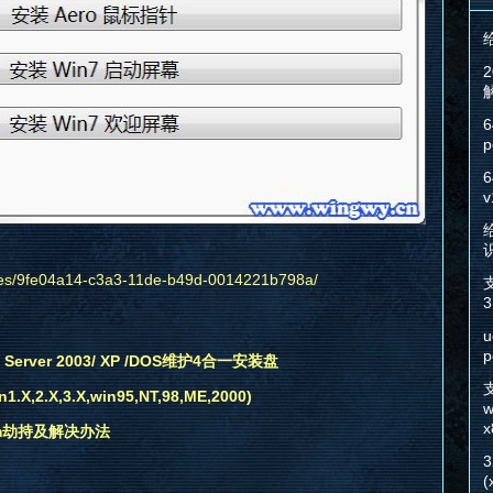
6
p
6
v
给
files/9fe04a14-c3a3-11de-b49d-0014221b798a/
3
u
p
 Server 2003/ XP /DOS维护4合一安装盘
2.X,3.X,win95,NT,98,ME,2000)
w
x
com劫持及解决办法
(