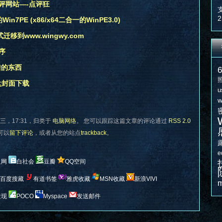
评网站—-点评狂
2
n7PE (x86/x64二合一的WinPE3.0)
式迁移到www.wingwy.com
序
不错的东西
盘封面下载
u
w
三，17:31，归类于
电脑网络
。 您可以跟踪这篇文章的评论通过
RSS 2.0
您可以
留下评论
，或者从您的站点
trackback
。
e
人网
白社会
豆瓣
QQ空间
百度搜藏
有道书签
雅虎收藏
MSN收藏
新浪VIVI
m
发现
POCO
Myspace
发送邮件