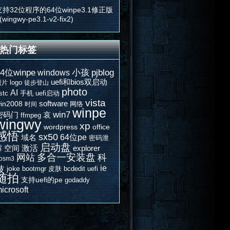
支持32位程序的64位winpe3.1修正版
(wingwy-pe3.1-v2-fix2)
热门标签
64位winpe
windows
小孩
pjblog
uefi和bios双启动
logo
照片
徒步登山
photo
AI
stc
手机
uefi启动
vista
software
in2008
网络
时间
winpe
win7
密码门
哀
ffmpeg
wingwy
xp
wordpress
office
感悟
sx50
64位pe
域名
密码泄
启动盘
激活
空间
explorer
露
多合一安装盘
网站
科
osm3
ie
技
joke
bootmgr
皮肤
bcdedit
uefi
随拍
支持uefi的pe
godaddy
icrosoft