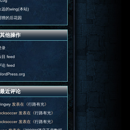
'Log
永远的wing(本站)
阿狸的后花园
其他操作
登录
目 feed
论 feed
ordPress.org
最近评论
ingwy
发表在《
行路有光
》
ocksoccer
发表在《
行路有光
》
ocksoccer
发表在《
行路有光
》