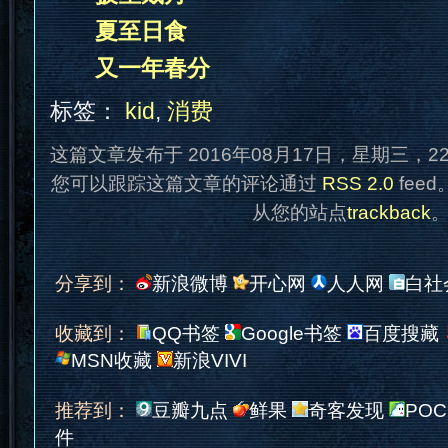
夏至日食
又一年春分
标签：
kid
,
消费
这篇文章发布于 2016年08月17日，星期三，2
您可以跟踪这篇文章的评论通过
RSS 2.0
fee
从您的站点
trackback
分享到：
新浪微博
开心网
人人网
白社
收藏到：
QQ书签
Google书签
百度搜藏
MSN收藏
新浪VIVI
推荐到：
豆瓣九点
鲜果
奇客发现
POC
件