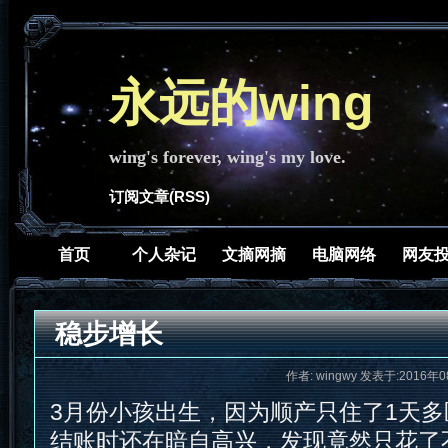
永远的wing
wing's forever, wing's my love.
订阅文章(RSS)
首页
个人杂记
文摘网摘
电脑网络
网友
稳步增长
作者: wingwy 发表于:2016年0
3月份小孩出生，因为顺产只住了1天
结账时还在暗自高兴，发现竟然只花了