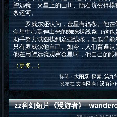
望远镜，火星上的山川、陨石坑变得模
条运河。
罗威尔还认为，金星有辐条。他在
金星中心延伸出来的蜘蛛状线条（这也
助手努力试图找到这些线条，但似乎能
只有罗威尔他自己。如今，人们普遍认
他在用望远镜观察金星时，他自己的眼
（更多…）
标签：
太阳系
,
探索
,
第九
发布在
文摘网摘
|
没有评论
zz科幻短片《漫游者》–wandere
作者: wingwy 发表于:2014年