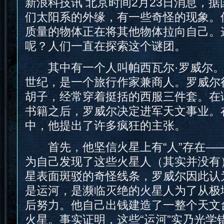
新浪科技讯 北京时间2月23日消息，
们太阳系的外缘，有一些奇怪的现象。
质量的物体正在将其他物体拉向自己。
呢？人们一直在探索这个谜团。
其中有一个人叫帕西瓦尔·罗威尔。
世纪，是一个旅行作家兼商人。罗威尔
胡子，经常穿着挺括的西服三件套。在
书籍之后，罗威尔决定进军天文事业。
中，他提出了许多疯狂的主张。
首先，他坚信火星上有“人”存在—
为自己发现了这些火星人（其实并没有
星表面斑驳的奇怪线条，罗威尔因此认
是运河，是濒临灭绝的火星人为了从极
后努力。他自己出钱建造了一整个天文
火星。事实证明，这些“运河”实乃光学