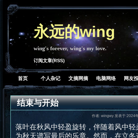
永远的wing
wing's forever, wing's my love.
订阅文章(RSS)
首页
个人杂记
文摘网摘
电脑网络
网友
结束与开始
作者: wingwy 发表于:2024
落叶在秋风中轻盈旋转，伴随着风中轻
为秋天谱写最后的乐章。然而，在立冬