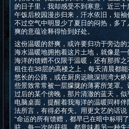
的日子里，我却感受不到寒意。近三十
午饭后校园漫步归来，汗水依旧，短袖
不过空气中明显少了夏日的闷热，多了
爽的意蕴诠释得恰到好处。
这份温暖的舒爽，或许要归功于旁边的
海水温暖地拥抱着这片土地，就像是一
海洋的馈赠不仅限于温暖，还有那挥之
租住在38层的高楼之上，每天清晨都
悠长的公路，或在厨房远眺深圳湾大桥
些景致常常被一层朦胧的薄雾所笼罩。
过后的某个傍晚，那片清澈的蓝天，似
电脑桌面，提醒着我海洋的温暖同样伴
法所言，有得必有失。用更文艺的话说
“命运的所有馈赠，都早已在暗中标明了
驻，每一次的获得，都意味着另一种失