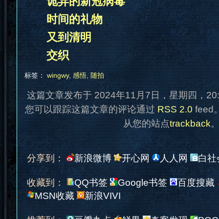
诡异的新冠病毒
时间的礼物
又到清明
交织
标签：
wingwy
,
感悟
,
随拍
这篇文章发布于 2024年11月7日，星期四，20
您可以跟踪这篇文章的评论通过
RSS 2.0
fee
从您的站点
trackback
分享到：
新浪微博
开心网
人人网
白社
收藏到：
QQ书签
Google书签
百度搜藏
MSN收藏
新浪VIVI