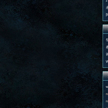
z
条
评
W
w
r
r