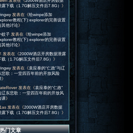
wen
发表在《
2000W酒店开房数据
泄露下载（1.7G解压文件后7.8G）
》
ingwy
发表在《
给winpe添加
xplorer教程(下):explorer的完善设置
与其他讨论
》
小蚊子
发表在《
给winpe添加
xplorer教程(下):explorer的完善设置
与其他讨论
》
李
发表在《
2000W酒店开房数据泄露
下载（1.7G解压文件后7.8G）
》
ingwy
发表在《
袁应泰的“仁政”与辽
东悲歌：一堂四百年前的开放风险
课
》
ateRover
发表在《
袁应泰的“仁政”
与辽东悲歌：一堂四百年前的开放风
险课
》
1as
发表在《
2000W酒店开房数据
泄露下载（1.7G解压文件后7.8G）
》
热门文章