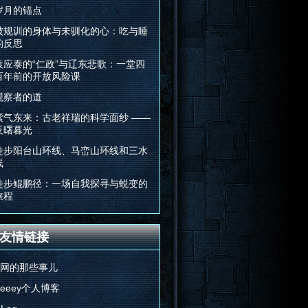
岁月的锚点
被规训的身体与未驯化的心：吃与睡
的反思
袁应泰的“仁政”与辽东悲歌：一堂四
百年前的开放风险课
观察者的道
紫气东来：古老祥瑞的科学面纱 ——
反曙暮光
徒步阳台山环线、马峦山环线和三水
线
徒步鲲鹏径：一场自我探寻与蜕变的
旅程
友情链接
E网的那些事儿
Feeey个人博客