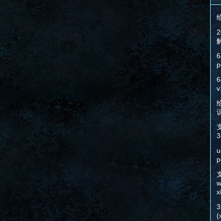
6
p
6
v
给
3
u
p
w
x
(