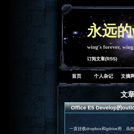
永远的w
wing's forever, wing
订阅文章(RSS)
首页
个人杂记
文摘
文章关
Office E5 Develop的o
一直挂载dropbox和gdriv