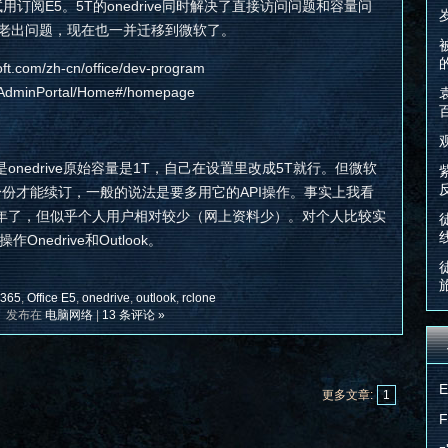
者试用订阅E5。5T的onedrive同时解决了直接访问问题和容量问
o老出问题，现在也一并迁移到微软了。
t.com/zh-cn/office/dev-program
/AdminPortal/Home#/homepage
nedrive原始容量是1T，自己在设置里改成5T就行。但微软
份才能续订，一般的说法是要多用它的API操作。事实上我看
i出来好几年了，但似乎个人用户相对较少（网上资料少）。对个人比较实
操作Onedrive和Outlook。
365
,
Office E5
,
onedrive
,
outlook
,
rclone
发布在
电脑网络
|
13 条评论 »
更多文章:
1