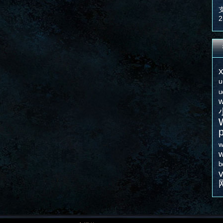
2
u
u
w
w
w
b
v