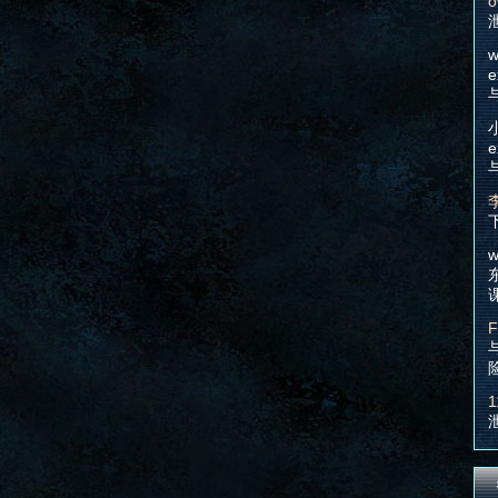
o
w
e
e
w
F
1