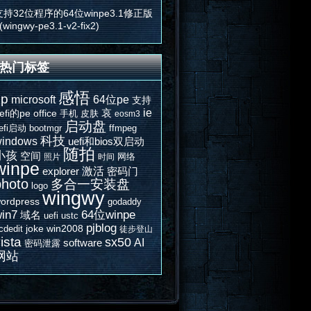
支持32位程序的64位winpe3.1修正版
(wingwy-pe3.1-v2-fix2)
热门标签
感悟
xp
microsoft
64位pe
支持
ie
哀
efi的pe
office
手机
皮肤
eosm3
启动盘
efi启动
bootmgr
ffmpeg
科技
indows
uefi和bios双启动
随拍
小孩
空间
网络
照片
时间
winpe
激活
explorer
密码门
photo
多合一安装盘
logo
wingwy
ordpress
godaddy
in7
64位winpe
域名
uefi
ustc
pjblog
joke
win2008
cdedit
徒步登山
ista
sx50
AI
software
密码泄露
网站