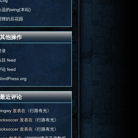
'Log
永远的wing(本站)
阿狸的后花园
其他操作
登录
目 feed
论 feed
ordPress.org
最近评论
ingwy
发表在《
行路有光
》
ocksoccer
发表在《
行路有光
》
ocksoccer
发表在《
行路有光
》