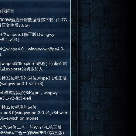
给我留言
2000W酒店开房数据泄露下载（1.7G
解压文件后7.8G）
4位winpe5.1修正版1(wingwy-
e5.1-v1f1)
4位winpe4.0，wingwy-win8pe4.0-
1
winpe添加explorer教程(上):基础知
识及explorer的初步加入
支持32位程序的64位winpe3.1修正版
(wingwy-pe3.1-v2-fix3)
efi模式启动的64位pe，wingwy-
e3.1-v2-fix3-uefi
支持32位程序的64位
inpe3.0(wingwy-pe-3.0-v1,x64 with
86–switch on mode)
32位/64位二合一的Win7PE第三版
x86/x64二合一的WinPE3.0第三版)