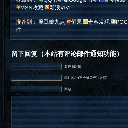
MSN收藏
新浪VIVI
推荐到：
豆瓣九点
鲜果
奇客发现
POC
件
留下回复（本站有评论邮件通知功能）
名称 (必须)
邮件地址(不会被公开) (必须)
网站