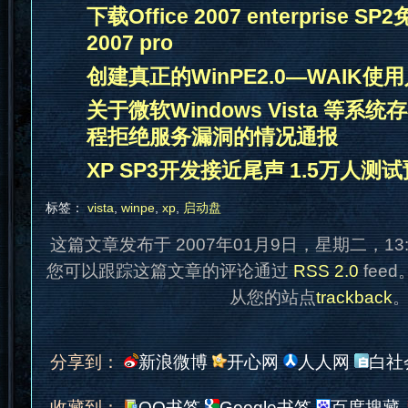
下载Office 2007 enterprise S
2007 pro
创建真正的WinPE2.0—WAIK使
关于微软Windows Vista 等系
程拒绝服务漏洞的情况通报
XP SP3开发接近尾声 1.5万人测
标签：
vista
,
winpe
,
xp
,
启动盘
这篇文章发布于 2007年01月9日，星期二，13
您可以跟踪这篇文章的评论通过
RSS 2.0
fee
从您的站点
trackback
分享到：
新浪微博
开心网
人人网
白社
收藏到：
QQ书签
Google书签
百度搜藏