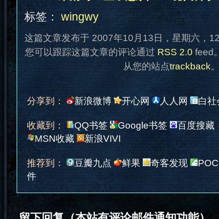
标签：
wingwy
这篇文章发布于 2007年10月13日，星期六，1
您可以跟踪这篇文章的评论通过
RSS 2.0
fee
从您的站点
trackback
分享到：
新浪微博
开心网
人人网
白社
收藏到：
QQ书签
Google书签
百度搜藏
MSN收藏
新浪VIVI
推荐到：
豆瓣九点
鲜果
奇客发现
POC
件
留下回复（本站有评论邮件通知功能）