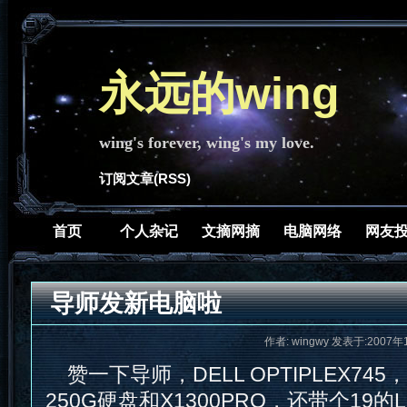
永远的wing
wing's forever, wing's my love.
订阅文章(RSS)
首页
个人杂记
文摘网摘
电脑网络
网友
导师发新电脑啦
作者: wingwy 发表于:2007年
赞一下导师，DELL OPTIPLEX745，
250G硬盘和X1300PRO，还带个19