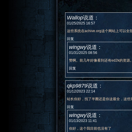
Wallop
说道：
01/25/2025 16:57
这些系统在achive.org这个网站上可
回复
wingwy
说道：
01/31/2025 08:56
赞啊。前几年好像看到还有ed2k的资源。
回复
qkp9879
说道：
01/12/2023 22:14
站长你好，找了半圈还是你这最全，这些
回复
wingwy
说道：
01/13/2023 11:41
你好，这个我目前也没有了