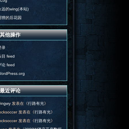
'Log
永远的wing(本站)
阿狸的后花园
其他操作
登录
目 feed
论 feed
ordPress.org
3a6493838809c89b8c02dcbdb1cecc0650878a2ee04529e75fcdbe31ccae7
5050d0907085d545b500d0f632d6410003c43510d57103c574d046710
最近评论
ingwy
发表在《
行路有光
》
ocksoccer
发表在《
行路有光
》
ocksoccer
发表在《
行路有光
》