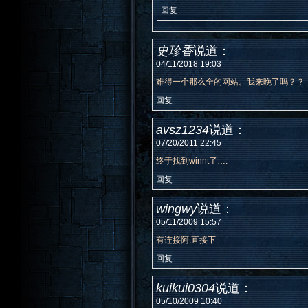
回复
史珍香
说道：
04/11/2018 19:03
难得一个那么全的网站。我来晚了吗？？
回复
avsz1234
说道：
07/20/2011 22:45
终于找到winnt了….
回复
wingwy
说道：
05/11/2009 15:57
有连接阿,直接下
回复
kuikui0304
说道：
05/10/2009 10:40