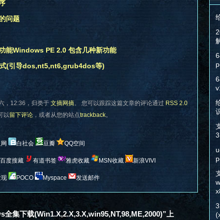
序
到的问题
增功能Windows PE 2.0 包含几种新功能
6
p
导dos,nt5,nt6,grub4dos等)
6
v
给
六，12:36，归类于
文摘网摘
。 您可以跟踪这篇文章的评论通过
RSS 2.0
您可以
留下评论
，或者从您的站点
trackback
。
3
人网
白社会
豆瓣
QQ空间
u
p
百度搜藏
有道书签
雅虎收藏
MSN收藏
新浪VIVI
发现
POCO
Myspace
发送邮件
w
x
下载(Win1.X,2.X,3.X,win95,NT,98,ME,2000)”上
(