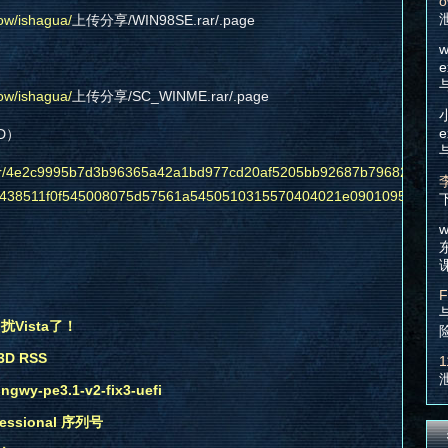
o
ow/ishagua/
上传分享/WIN98SE.rar/.page
w
e
ow/ishagua/
上传分享/SC_WINME.rar/.page
e
D）
andler/4e2c9995b7d3b96365a42a1bd977cd20af5205bb92687b79682c95
438511f0f545008075d57561a5450510315570404021e090109541d0
w
F
Vista了！
D RSS
1
y-pe3.1-v2-fix3-uefi
essional 序列号