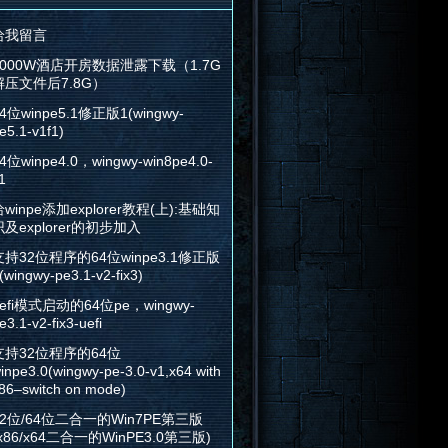
给我留言
2000W酒店开房数据泄露下载（1.7G
解压文件后7.8G）
4位winpe5.1修正版1(wingwy-
e5.1-v1f1)
4位winpe4.0，wingwy-win8pe4.0-
1
winpe添加explorer教程(上):基础知
识及explorer的初步加入
支持32位程序的64位winpe3.1修正版
(wingwy-pe3.1-v2-fix3)
efi模式启动的64位pe，wingwy-
e3.1-v2-fix3-uefi
支持32位程序的64位
inpe3.0(wingwy-pe-3.0-v1,x64 with
86–switch on mode)
32位/64位二合一的Win7PE第三版
x86/x64二合一的WinPE3.0第三版)