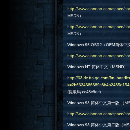
http://www.qiannao.com/space/sh
MSDN）
http://www.qiannao.com/space/sh
MSDN）
Windows 95 OSR2（OEM简体
http://www.qiannao.com/space/sh
Windows NT 简体中文（MSND）
http://63.dc.ftn.qq.com/ftn_h
k=2b6334386389c8b4b2435e154
(提取码 cc48c9dc)
Windows 98 简体中文第一版 （M
http://www.qiannao.com/space/sh
Windows 98 简体中文第二版（M