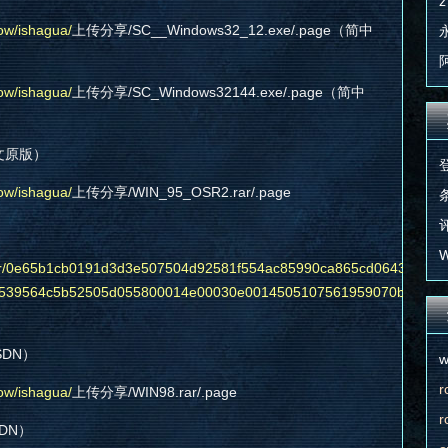
z
ow/ishagua/
上传分享/SC__Windows32_12.exe/.page（简中
ow/ishagua/
上传分享/SC_Windows32144.exe/.page（简中
中文原版）
ow/ishagua/
上传分享/WIN_95_OSR2.rar/.page
条
评
W
andler/0e65b1cb0191d3d3e507504d92581f554ac85990ca865cd0643595
539564c5b52505d055800014e00030e0014505107561959070b534e5
SDN）
w
r
ow/ishagua/
上传分享/WIN98.rar/.page
r
SDN）