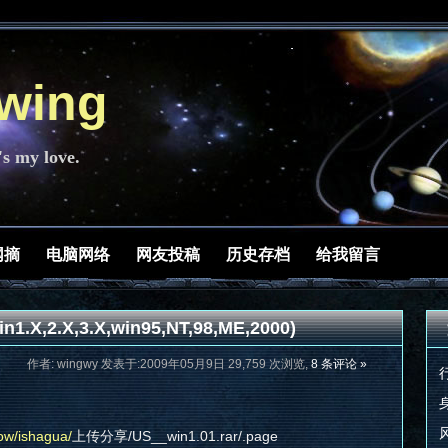
ing
's my love.
网摘
电脑网络
网友投稿
历史存档
给我留言
,2.X,3.X,win95,NT,98,ME,2000)
作者: wingwy 发表于:2009年05月9日 29,759 次浏览,
8 条评论 »
ow/ishagua/
上传分享/US__win1.01.rar/.page