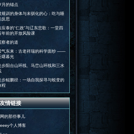
岁月的锚点
被规训的身体与未驯化的心：吃与睡
的反思
袁应泰的“仁政”与辽东悲歌：一堂四
百年前的开放风险课
观察者的道
紫气东来：古老祥瑞的科学面纱 ——
反曙暮光
徒步阳台山环线、马峦山环线和三水
线
徒步鲲鹏径：一场自我探寻与蜕变的
旅程
友情链接
E网的那些事儿
Feeey个人博客