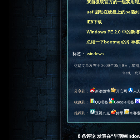
来自微软官方的一组实用程
uefi启动在硬盘上的pe遇
IE8下载
Windows PE 2.0 中的新
总结一下bootmgr的引导模式(引
标签：
windows
这篇文章发布于 2009年05月9日，星期
feed。 
分享到：
新浪微博
开心网
人
收藏到：
QQ书签
Google书签
推荐到：
豆瓣九点
鲜果
奇客
8 条评论 发表在“早期Windows全集