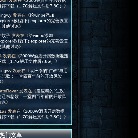
wen
发表在《
2000W酒店开房数据
泄露下载（1.7G解压文件后7.8G）
》
ingwy
发表在《
给winpe添加
xplorer教程(下):explorer的完善设置
与其他讨论
》
小蚊子
发表在《
给winpe添加
xplorer教程(下):explorer的完善设置
与其他讨论
》
d3a5dd5e9935f572501f584377dbf6fc338ac9dc92c4ad3ec419b2740580b
李
发表在《
2000W酒店开房数据泄露
60e5107050d5b0155540b05322a6353596944595c0a5300076943425d
下载（1.7G解压文件后7.8G）
》
ingwy
发表在《
袁应泰的“仁政”与辽
东悲歌：一堂四百年前的开放风险
课
》
ateRover
发表在《
袁应泰的“仁政”
与辽东悲歌：一堂四百年前的开放风
险课
》
1as
发表在《
2000W酒店开房数据
泄露下载（1.7G解压文件后7.8G）
》
热门文章