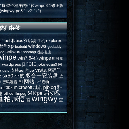
支持32位程序的64位winpe3.1修正版
(wingwy-pe3.1-v2-fix2)
热门标签
uefi和bios双启动
explorer
efi
手机
xp
激活
windows
bcdedit
godaddy
software
ogo
bootmgr
徒步登山
winpe
win7
64位winpe
时间
照
photo
片
wordpress
joke
网
eosm3
vista
密码门
络
支持uefi的pe
ustc
多合一安装盘
sx50
e
小孩
皮
网站
AI
肤
密码泄露
uefi启动
科
microsoft
pjblog
域名
in2008
启动盘
64位pe
技
office
ffmpeg
wingwy
随拍
感悟
哀
空
间