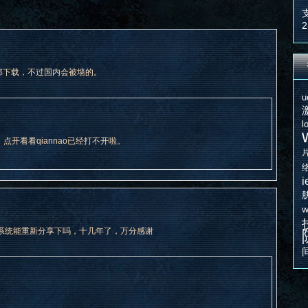
2
以全部下载，不过国内会被墙的。
u
l
点开看看qiannao已经打不开啦。
i
w
系统能重新分享下吗，十几年了，万分感谢