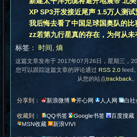
新建太平洋光缆将避开地震带 北美
XP SP3开发接近尾声 1.5万人测
我后悔去看了中国足球国奥队的比
zz若第九行星真的存在，为何从未
标签：
时间
,
熵
这篇文章发布于 2017年07月26日，星期三，2
您可以跟踪这篇文章的评论通过
RSS 2.0
fee
从您的站点
trackback
分享到：
新浪微博
开心网
人人网
白社
收藏到：
QQ书签
Google书签
百度搜藏
MSN收藏
新浪VIVI