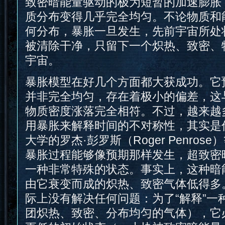
致密暗能量驱动的极为短暂的加速膨胀
质分布变得几乎完全均匀。不论物质和
何分布，暴胀一旦发生，先前宇宙所处
被清除干净，只留下一个炽热、致密、
宇宙。
暴胀模型在好几个方面都大获成功。它
并非完全均匀，存在着极小的偏差，这
物质密度涨落完全相符。不过，越来越
用暴胀来解释时间的不对称性，其实是
大学的罗杰·彭罗斯（Roger Penro
暴胀过程能够像预期那样发生，超致密
一种非常特殊的状态。事实上，这种暗
由它衰变而成的炽热、致密气体低得多
际上没有解决任何问题：为了“解释”一
团炽热、致密、分布均匀的气体），它