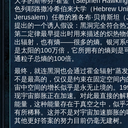
大学的斯蒂芬·霍金（Stephen Hawk
色列耶路撒冷希伯来大学（Hebrew Univer
Jerusalem）任教的雅各布·贝肯斯坦（Jac
提出的一个诱人假设：黑洞完全符合热
第二定律最早提出时用来描述的炽热物
出辐射，也有熵——很多的熵。银河系
是太阳的100万倍，它所拥有的熵则是
通粒子总熵的100倍。
最终，就连黑洞也会通过霍金辐射“蒸发
不是最高的，仅仅是约束在固定空间内
宙中空间的增长似乎是永无止境的。19
现宇宙膨胀正在加速。对此最直接的解
能量，这种能量存在于真空之中，似乎
有所稀释。这并不是对宇宙加速膨胀的
其他更好答案的努力目前仍毫无建树。