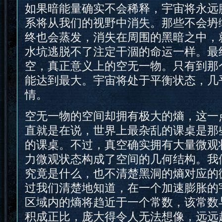
如果暗能量确实不会稀释，宇宙将永远
系将从我们的视野中消失。那些不会坍
终也会蒸发，消失在周围的黑暗之中，
水坑逃脱不了注定干涸的命运一样。最
空，真正意义上的空无一物。只有到那
能达到最大。宇宙将处于平衡状态，几
情。
空无一物的空间却拥有极大的熵，这一
直就是在说，世界上最杂乱的课桌是那
的课桌。不过，真空确实拥有大量微观
力微观状态构成了空间的几何结构。我
究竟是什么，也不清楚黑洞的熵对应的
过我们清楚地知道，在一个加速膨胀的
区域内的熵将趋近于一个常数，该常数
积成正比，庞大得令人无法想像，远远