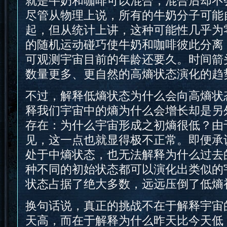
就是牛奶和咖啡可以混合，混合后却不
尽管从物理上说，所有的牛奶分子可能
起，但从统计上讲，这种可能性几乎为
的随机运动碰巧使牛奶和咖啡彼此分离
可观测宇宙目前的年龄还要久。时间箭
数量更多、更自然的高熵状态演化的趋
不过，解释低熵状态为什么会向高熵状
释我们宇宙中的熵为什么会增长却是另
存在：为什么宇宙形成之初熵很低？由
见，这一点也就显得极不正常。即便承
处于中熵状态，也无法解释为什么过去
种不同的初始状态都可以演化出类似的
状态占据了绝大多数，远远压倒了低熵
换句话说，真正的挑战不在于解释宇宙
天高，而在于解释为什么昨天比今天低