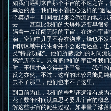
如我们遇到来自那个宇宙的不速之客，
幸运的是，我们用不着担心这样的“邂逅
个模型中，时间看起来会倒流的地方只
去——甚至比我们的大爆炸还要早很多
隔着一片辽阔无际的宇宙；在这个宇宙
淌，空间中几乎不存在物质，熵也不发
倒转区域中的生命并不会返老还童，也
类“特异功能”。他们所感觉到的时间流
感绝无不同。只有把他们的宇宙和我们
时，事情才会变得异乎寻常——我们的
反之亦然。不过，这样的比较只能是纯
去不了那里，他们也来不了这里。
到目前为止，我们的模型还远没有成为
花了数年时间认真思考婴儿宇宙的概念
解这些宇宙的诞生过程。如果量子涨落