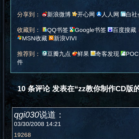
分享到：
新浪微博
开心网
人人网
白社
收藏到：
QQ书签
Google书签
百度搜藏
MSN收藏
新浪VIVI
推荐到：
豆瓣九点
鲜果
奇客发现
POC
件
10 条评论 发表在“zz教你制作CD版的
qgi030
说道：
03/30/2008 14:21
19268