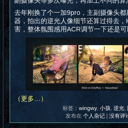
副摄像头等多次曝光，再加上不同的算
去年刚换了个一加9pro，主副摄像头
器，拍出的逆光人像细节还算过得去，
害，整体氛围感用ACR调节一下还是可
（更多…）
标签：
wingwy
,
小孩
,
逆光
,
发布在
个人杂记
|
没有评论