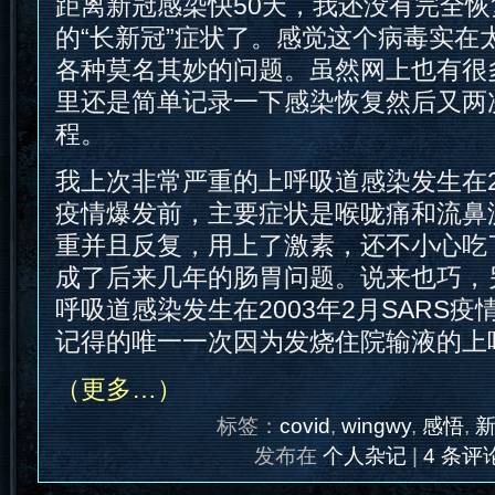
距离新冠感染快50天，我还没有完全
的“长新冠”症状了。感觉这个病毒实在
各种莫名其妙的问题。虽然网上也有很
里还是简单记录一下感染恢复然后又两
程。
我上次非常严重的上呼吸道感染发生在201
疫情爆发前，主要症状是喉咙痛和流鼻
重并且反复，用上了激素，还不小心吃
成了后来几年的肠胃问题。说来也巧，
呼吸道感染发生在2003年2月SARS
记得的唯一一次因为发烧住院输液的上
（更多…）
标签：
covid
,
wingwy
,
感悟
,
发布在
个人杂记
|
4 条评论