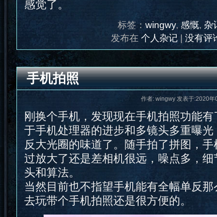
感觉了。
标签：
wingwy
,
感慨
,
杂
发布在
个人杂记
|
没有评论
手机拍照
作者: wingwy 发表于:2020年
刚换个手机，发现现在手机拍照功能有
于手机处理器的进步和多镜头多重曝光
反大光圈的味道了。随手拍了拼图，手
过放大了还是差相机很远，噪点多，细
头和算法。
当然目前也不指望手机能有全幅单反那
去玩带个手机拍照还是很方便的。