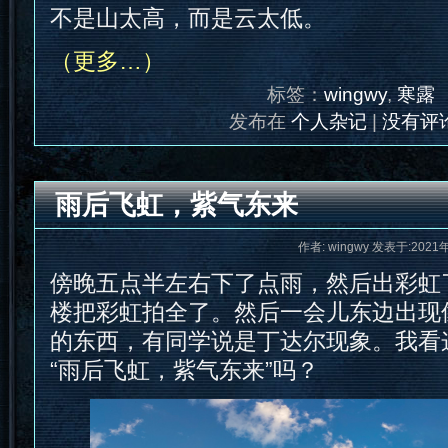
不是山太高，而是云太低。
（更多…）
标签：
wingwy
,
寒露
发布在
个人杂记
|
没有评论
雨后飞虹，紫气东来
作者: wingwy 发表于:2021
傍晚五点半左右下了点雨，然后出彩虹
楼把彩虹拍全了。然后一会儿东边出现
的东西，有同学说是丁达尔现象。我看
“雨后飞虹，紫气东来”吗？