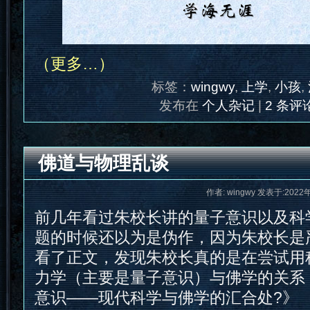
（更多…）
标签：
wingwy
,
上学
,
小孩
,
发布在
个人杂记
|
2 条评论
佛道与物理乱谈
作者: wingwy 发表于:2022
前几年看过朱校长讲的量子意识以及科
题的时候还以为是伪作，因为朱校长是
看了正文，发现朱校长真的是在尝试用
力学（主要是量子意识）与佛学的关系
意识——现代科学与佛学的汇合处?》