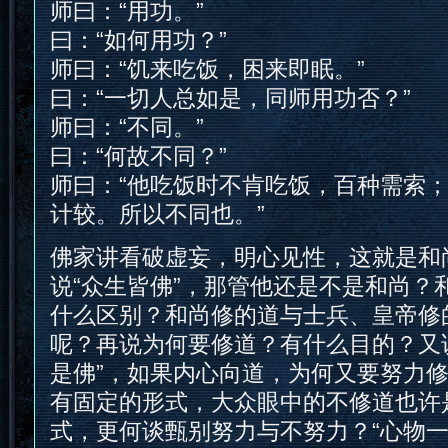
师曰：“用功。”
曰：“如何用功？”
师曰：“饥来吃饭，困来即眠。”
曰：“一切人总如是，同师用功否？”
师曰：“不同。”
曰：“何故不同？”
师曰：“他吃饭时不肯吃饭，百种需索
计较。所以不同也。”
佛家讲看破虚妄，明心见性，这就是和
说“众生皆佛”，那管他还是不是和尚？
什么区别？和尚修的道与士兵、皇帝修
呢？再说为何要修道？有什么目的？又
是佛”，如果内心向道，为何又要努力
有固定的形式，大众眼中的不修道也许
式，更何谈甄别努力与不努力？“心物一