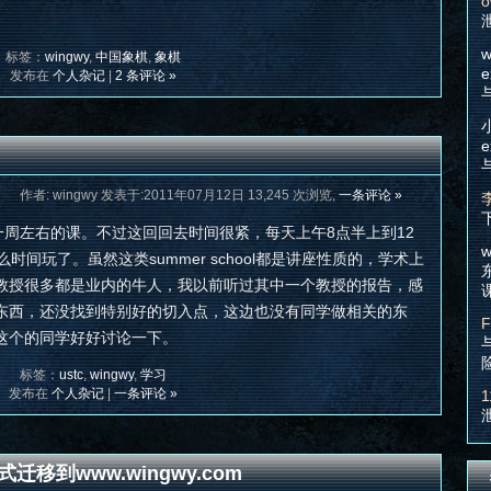
o
w
标签：
wingwy
,
中国象棋
,
象棋
e
发布在
个人杂记
|
2 条评论 »
e
作者: wingwy 发表于:2011年07月12日 13,245 次浏览,
一条评论 »
周左右的课。不过这回回去时间很紧，每天上午8点半上到12
w
时间玩了。虽然这类summer school都是讲座性质的，学术上
教授很多都是业内的牛人，我以前听过其中一个教授的报告，感
东西，还没找到特别好的切入点，这边也没有同学做相关的东
F
这个的同学好好讨论一下。
标签：
ustc
,
wingwy
,
学习
发布在
个人杂记
|
一条评论 »
1
式迁移到www.wingwy.com