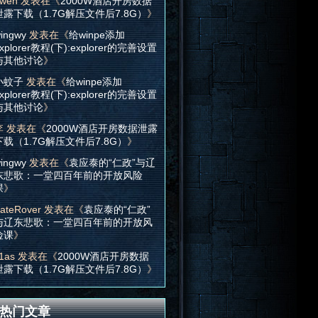
wen
发表在《
2000W酒店开房数据
泄露下载（1.7G解压文件后7.8G）
》
ingwy
发表在《
给winpe添加
xplorer教程(下):explorer的完善设置
与其他讨论
》
小蚊子
发表在《
给winpe添加
xplorer教程(下):explorer的完善设置
与其他讨论
》
李
发表在《
2000W酒店开房数据泄露
下载（1.7G解压文件后7.8G）
》
ingwy
发表在《
袁应泰的“仁政”与辽
东悲歌：一堂四百年前的开放风险
课
》
ateRover
发表在《
袁应泰的“仁政”
与辽东悲歌：一堂四百年前的开放风
险课
》
1as
发表在《
2000W酒店开房数据
泄露下载（1.7G解压文件后7.8G）
》
热门文章