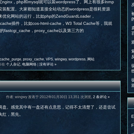
inx，php和mysql就可以装wordpress了。网上有很多lnmp
配置。大家都知道直接全站动态的wordpress是很耗资源
网站的运行，比如php的ZendGuardLoader，
的cache插件，比如cos-html-cache，W3 Total Cache等，我就
stcgi_cache，proxy_cache以及第三方的
cache_purge
,
proxy_cache
,
VPS
,
wingwy
,
wordpress
,
网站
布在
个人杂记
,
电脑网络
|
没有评论 »
作者: wingwy 发表于:2012年01月30日 13,351 次浏览,
2 条评论 »
两盘。感觉其中有一盘还有点意思，记得不太清楚了，还是尝试
执红，黑先。