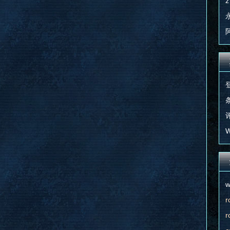
z
条
评
W
w
r
r