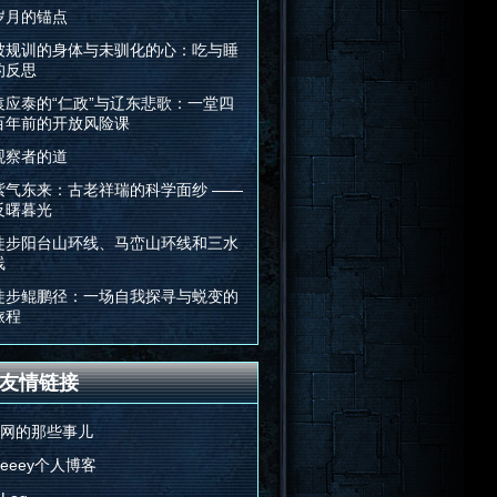
岁月的锚点
被规训的身体与未驯化的心：吃与睡
的反思
袁应泰的“仁政”与辽东悲歌：一堂四
百年前的开放风险课
观察者的道
紫气东来：古老祥瑞的科学面纱 ——
反曙暮光
徒步阳台山环线、马峦山环线和三水
线
徒步鲲鹏径：一场自我探寻与蜕变的
旅程
友情链接
E网的那些事儿
Feeey个人博客