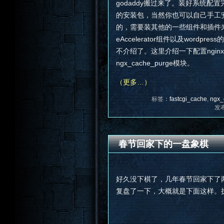
godaddy搬过来了。装好系统配置完ng
的安装包，当然你也可以自己手工安装
的，需要装其他的一些组件和插件来优化
eAccelerator组件以及wordpress
不介绍了。这里介绍一下配置nginx的fa
ngx_cache_purge模块。
（更多…）
标签：
fastcgi_cache
,
ngx_
发
春节回家下的一盘象棋
好久没下棋了，几年春节回家下了
复盘了一下，大概就是下面这样。