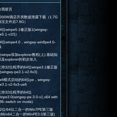
给我留言
2000W酒店开房数据泄露下载（1.7G
解压文件后7.8G）
4位winpe5.1修正版1(wingwy-
e5.1-v1f1)
4位winpe4.0，wingwy-win8pe4.0-
1
winpe添加explorer教程(上):基础知
识及explorer的初步加入
支持32位程序的64位winpe3.1修正版
(wingwy-pe3.1-v2-fix3)
efi模式启动的64位pe，wingwy-
e3.1-v2-fix3-uefi
支持32位程序的64位
inpe3.0(wingwy-pe-3.0-v1,x64 with
86–switch on mode)
32位/64位二合一的Win7PE第三版
x86/x64二合一的WinPE3.0第三版)