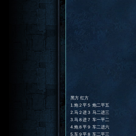
黑方 红方
1.炮２平５ 炮二平五
2.马２进３ 马二进三
3.马８进７ 车一平二
4.炮８平９ 车二进六
5.车９平８ 车二平三