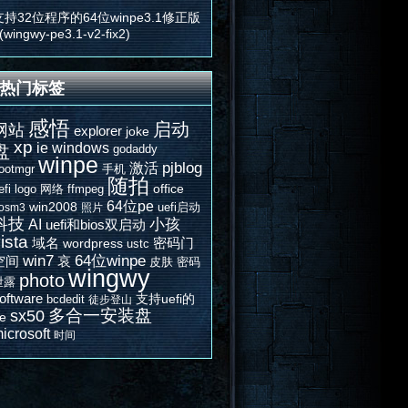
支持32位程序的64位winpe3.1修正版
(wingwy-pe3.1-v2-fix2)
热门标签
感悟
启动
网站
explorer
joke
xp
ie
windows
盘
godaddy
winpe
激活
pjblog
ootmgr
手机
随拍
office
efi
logo
网络
ffmpeg
64位pe
win2008
uefi启动
osm3
照片
科技
AI
小孩
uefi和bios双启动
ista
域名
密码门
wordpress
ustc
win7
64位winpe
空间
哀
皮肤
密码
wingwy
photo
泄露
oftware
支持uefi的
bcdedit
徒步登山
多合一安装盘
sx50
e
icrosoft
时间