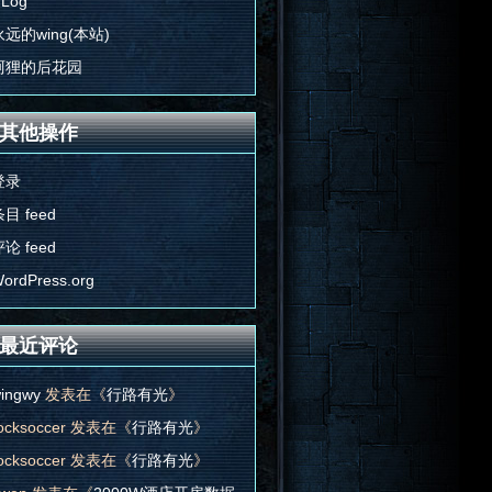
'Log
永远的wing(本站)
阿狸的后花园
其他操作
登录
目 feed
论 feed
ordPress.org
最近评论
ingwy
发表在《
行路有光
》
ocksoccer
发表在《
行路有光
》
ocksoccer
发表在《
行路有光
》