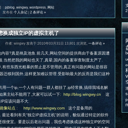
签：
pjblog
,
wingwy
,
wordpress
,
网站
2
发布在
个人杂记
|
2 条评论 »
虑换成独立IP的虚拟主机了
作者: wingwy 发表于:2010年03月31日 13,801 次浏览,
一条评论 »
g的内容?真是殃及池鱼.前几天,网站空间的提供商由于备案原因遭
b
u
.当然把我的网站也关了,真晕,国内的备案审查制度太严了.
e
有些东西光粗暴的禁止是不管用的,真正有问题的网站是很容
器迁移到国外,这样更加难以管理.受影响最大的反而是我们这种
v
一个ip,一个人有问题一群人都挂了,ip经常换,搞得我域名解
s
,如果主站不能用了,大家可以试一下:
http://blog.wingwy.cn
这
p
IP应该问题不大.
m
镜像站点
:
http://www.wingwy.com
这个是备用的
，最近看到有关“独立IP虚拟主机”的说明，貌似通过特定的软件
还很便宜。要是以后老出问题，我也考虑换成这种独立IP的空间