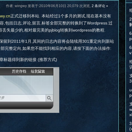
作者: wingwy 发表于:2010年06月10日 20,079 次浏览,
2 条评论 »
gwy.cn
正式迁移到本站
.
本站经过1个多月的测试,现在基本没有
容,包括日志,评论,留言,标签全部完整的转换到了Wordpress.过
最少的,相对最完美的pjblog转换到wordpress的教程.
6
p
保留到2011年1月,其间的日志内容将会陆续用301重定向到新站
6
全部完整定向,如果您不能找到相应的内容,请按下面的办法操作:
v
章标题得到新的链接 (推荐方式)
给
3
u
p
w
x
(