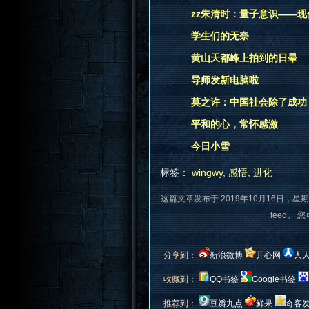
zz朱清时：量子意识——
学生们的无奈
黄山天都峰上拍到的日晕
导师发新电脑啦
莫之许：中国社会除了成功
平和的心，常怀感激
今日小雪
标签：
wingwy
,
感悟
,
进化
这篇文章发布于 2019年10月16日，星期
feed。 
分享到：
新浪微博
开心网
人
收藏到：
QQ书签
Google书签
推荐到：
豆瓣九点
鲜果
奇客