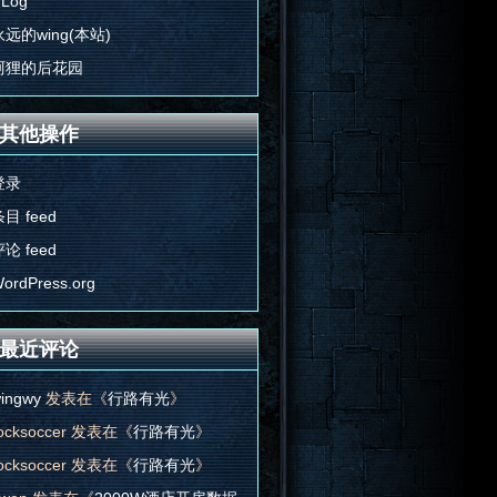
'Log
永远的wing(本站)
阿狸的后花园
其他操作
登录
目 feed
论 feed
ordPress.org
最近评论
ingwy
发表在《
行路有光
》
ocksoccer
发表在《
行路有光
》
ocksoccer
发表在《
行路有光
》