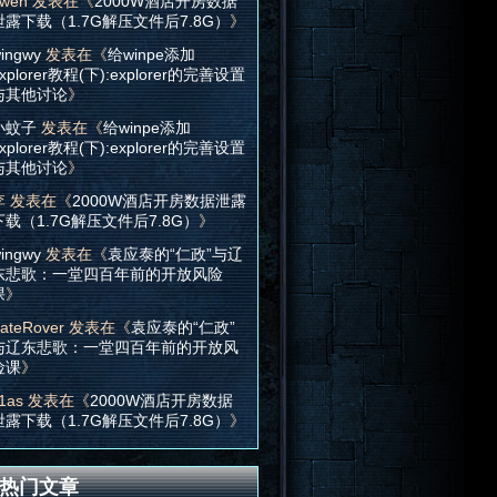
wen
发表在《
2000W酒店开房数据
泄露下载（1.7G解压文件后7.8G）
》
ingwy
发表在《
给winpe添加
xplorer教程(下):explorer的完善设置
与其他讨论
》
小蚊子
发表在《
给winpe添加
xplorer教程(下):explorer的完善设置
与其他讨论
》
李
发表在《
2000W酒店开房数据泄露
下载（1.7G解压文件后7.8G）
》
ingwy
发表在《
袁应泰的“仁政”与辽
东悲歌：一堂四百年前的开放风险
课
》
ateRover
发表在《
袁应泰的“仁政”
与辽东悲歌：一堂四百年前的开放风
险课
》
1as
发表在《
2000W酒店开房数据
泄露下载（1.7G解压文件后7.8G）
》
热门文章