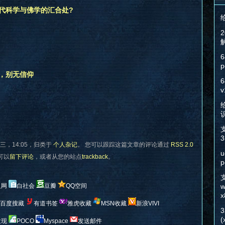
现代科学与佛学的汇合处?
6
p
，别无信仰
6
v
给
3
三，14:05，归类于
个人杂记
。 您可以跟踪这篇文章的评论通过
RSS 2.0
u
您可以
留下评论
，或者从您的站点
trackback
。
p
人网
白社会
豆瓣
QQ空间
w
x
百度搜藏
有道书签
雅虎收藏
MSN收藏
新浪VIVI
(
发现
POCO
Myspace
发送邮件