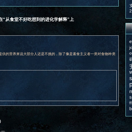
2
表在“从食堂不好吃想到的进化学解释”上
e
j
o
提供的营养来说大部分人还是不挑的，除了像是素食主义者一类对食物种类
w
s
m
s
f
）