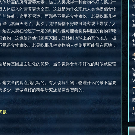
o
人体所需的所有营养元素，远古人类觉得一种食物不好而换另一
得人体摄入的营养更为全面。这就是为什么现代人类也提倡食物
w
列的好处，这里不累述。而那些不觉得食物难吃，老是吃那几种
e
某些元素而灭绝了。其次，觉得食物不好吃可能客观上导致了人
。远古人类在经过了一定的时间后也可能会觉得周围的食物都吃
同食物，这也使得他们远离家园，迁移到地球上的其他地方，摄
e
不觉得食物难吃，老是吃那几种食物的人类则更可能留在原地，
这是你基因里面进化的优势。当你觉得食堂不好吃的时候就应该
w
，这文章的观点我乱写的。有人说搞生物，物理什么的最不需要
F
要多少，想做点好的科学研究还是需要智商的。
1
的问题