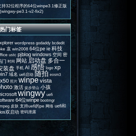
支持32位程序的64位winpe3.1修正版
(wingwy-pe3.1-v2-fix2)
热门标签
xplorer
wordpress
godaddy
bcdedit
科技
64位pe
ie
哀
oke
win2008
pjblog
windows
空间
密
ffice
ustc
启动盘
多合一
网站
码门
时间
感悟
xp
AI
安装盘
手机
logo
随拍
in7
域名
uefi启动
eosm3
winpe
vista
x50
照片
photo
激活
小孩
徒步登山
wingwy
icrosoft
uefi
64位winpe
oftware
bootmgr
uefi和
支持uefi的pe
fmpeg
皮肤
网络
bios双启动
密码泄露