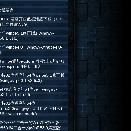
给我留言
2000W酒店开房数据泄露下载（1.7G
解压文件后7.8G）
4位winpe5.1修正版1(wingwy-
e5.1-v1f1)
4位winpe4.0，wingwy-win8pe4.0-
1
winpe添加explorer教程(上):基础知
识及explorer的初步加入
支持32位程序的64位winpe3.1修正版
(wingwy-pe3.1-v2-fix3)
efi模式启动的64位pe，wingwy-
e3.1-v2-fix3-uefi
支持32位程序的64位
inpe3.0(wingwy-pe-3.0-v1,x64 with
86–switch on mode)
32位/64位二合一的Win7PE第三版
x86/x64二合一的WinPE3.0第三版)