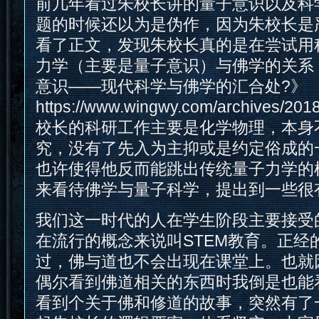
前几年看过朱校长讲的量子意识以及科
题的时候还以为是伪作，因为朱校长是
看了正文，发现朱校长真的是在尝试用
力学（主要是量子意识）与佛学的关系
意识——现代科学与佛学的汇合处?》
https://www.wingwy.com/archives/20
校长的科研工作主要是化学物理，本身
究，没有了先入为主抑或是约定俗成的
也许使得他反而能跳出传统量子力学的
来看待佛学与量子科学，提出到一些很
我们这一时代的人在学生阶段主要接受
在流行的概念来说叫STEM教育。正经
过，佛与道也不会出现在课堂上。也就
偶尔看到佛道相关的东西时我倒是也能
看到个关于佛和修道的故事，突然有了