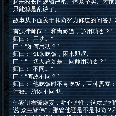
起朱校长的逻辑严密、体系坚实、大家
只能算是乱谈了。
故事从下面关于和尚努力修道的问答开
有源律师问：“和尚修道，还用功否？”
师曰：“用功。”
曰：“如何用功？”
师曰：“饥来吃饭，困来即眠。”
曰：“一切人总如是，同师用功否？”
师曰：“不同。”
曰：“何故不同？”
师曰：“他吃饭时不肯吃饭，百种需索
计较。所以不同也。”
佛家讲看破虚妄，明心见性，这就是和
说“众生皆佛”，那管他还是不是和尚？