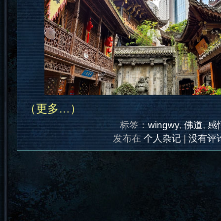
（更多…）
标签：
wingwy
,
佛道
,
感
发布在
个人杂记
|
没有评论